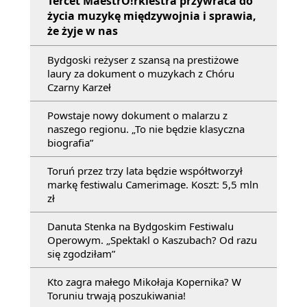
Tercet MaestrO!rkiestra przywraca do
życia muzykę międzywojnia i sprawia,
że żyje w nas
Bydgoski reżyser z szansą na prestiżowe
laury za dokument o muzykach z Chóru
Czarny Karzeł
Powstaje nowy dokument o malarzu z
naszego regionu. „To nie będzie klasyczna
biografia”
Toruń przez trzy lata będzie współtworzył
markę festiwalu Camerimage. Koszt: 5,5 mln
zł
Danuta Stenka na Bydgoskim Festiwalu
Operowym. „Spektakl o Kaszubach? Od razu
się zgodziłam”
Kto zagra małego Mikołaja Kopernika? W
Toruniu trwają poszukiwania!