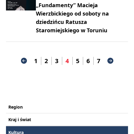
„Fundamenty” Macieja
Wierzbickiego od soboty na
dziedzińcu Ratusza
Staromiejskiego w Toruniu
1
2
3
4
5
6
7
Region
Kraj i świat
Kultura