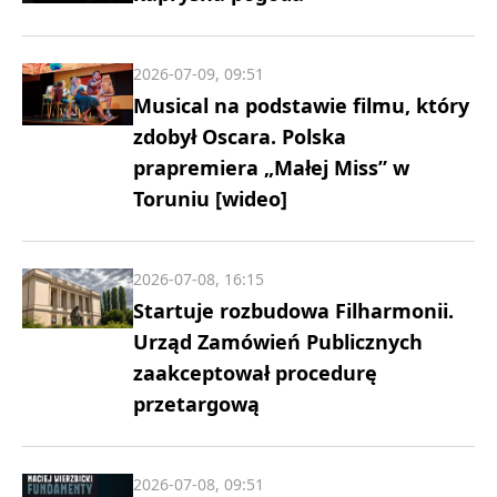
2026-07-09, 09:51
Musical na podstawie filmu, który
zdobył Oscara. Polska
prapremiera „Małej Miss” w
Toruniu [wideo]
2026-07-08, 16:15
Startuje rozbudowa Filharmonii.
Urząd Zamówień Publicznych
zaakceptował procedurę
przetargową
2026-07-08, 09:51