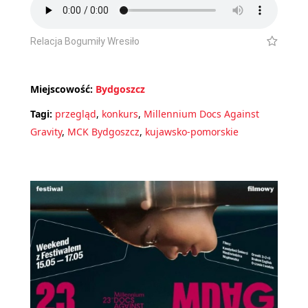
Relacja Bogumiły Wresiło
Miejscowość:
Bydgoszcz
Tagi:
przegląd
,
konkurs
,
Millennium Docs Against
Gravity
,
MCK Bydgoszcz
,
kujawsko-pomorskie