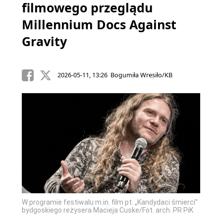
filmowego przeglądu
Millennium Docs Against
Gravity
2026-05-11, 13:26 Bogumiła Wresiło/KB
W programie festiwalu m.in. film pt. „Kandydaci śmierci''
bydgoskiego reżysera Macieja Cuske/Fot. arch. PR PiK