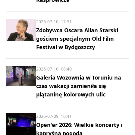
2026-07-10, 17:31
Zdobywca Oscara Allan Starski
gościem specjalnym Old Film
Festival w Bydgoszczy
2026-07-10, 08:40
Galeria Wozownia w Toruniu na
czas wakacji zamieniła się
plątaninę kolorowych ulic
2026-07-09, 16:41
Open'er 2026: Wielkie koncerty i
kapryśna pogoda