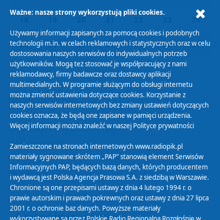
Ważne: nasze strony wykorzystują pliki cookies.
18
19
20
21
22
23
24
Używamy informacji zapisanych za pomocą cookies i podobnych
technologii m.in. w celach reklamowych i statystycznych oraz w celu
25
26
27
28
29
30
31
dostosowania naszych serwisów do indywidualnych potrzeb
użytkowników. Mogą też stosować je współpracujący z nami
reklamodawcy, firmy badawcze oraz dostawcy aplikacji
multimedialnych. W programie służącym do obsługi internetu
można zmienić ustawienia dotyczące cookies. Korzystanie z
Polityka Prywatności
naszych serwisów internetowych bez zmiany ustawień dotyczących
Zasady korzystania z Serwisu
cookies oznacza, że będą one zapisane w pamięci urządzenia.
Więcej informacji można znaleźć w naszej
Polityce prywatności
Organizacje Pożytku Publicznego
Cyfryzacja DAB+
Zamieszczone na stronach internetowych www.radiopik.pl
materiały sygnowane skrótem „PAP” stanowią element Serwisów
Polityka ochrony danych osobowych
Informacyjnych PAP, będących bazą danych, których producentem
Abonament
i wydawcą jest Polska Agencja Prasowa S.A. z siedzibą w Warszawie.
Zamówienia publiczne
Chronione są one przepisami ustawy z dnia 4 lutego 1994 r. o
prawie autorskim i prawach pokrewnych oraz ustawy z dnia 27 lipca
2001 r. o ochronie baz danych. Powyższe materiały
Biuletyn Informacji Publicznej
wykorzystywane są przez Polskie Radio Regionalną Rozgłośnię w