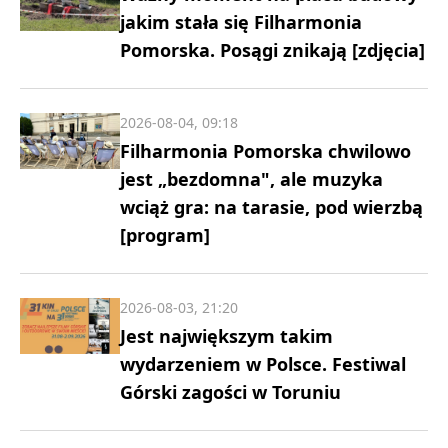
jakim stała się Filharmonia
Pomorska. Posągi znikają [zdjęcia]
2026-08-04, 09:18
Filharmonia Pomorska chwilowo
jest „bezdomna", ale muzyka
wciąż gra: na tarasie, pod wierzbą
[program]
2026-08-03, 21:20
Jest największym takim
wydarzeniem w Polsce. Festiwal
Górski zagości w Toruniu