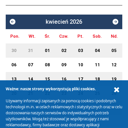
kwiecień 2026
Pon.
Wt.
Śr.
Czw.
Pt.
Sob.
Nd.
30
31
01
02
03
04
05
06
07
08
09
10
11
12
13
14
15
16
17
18
19
Ważne: nasze strony wykorzystują pliki cookies.
20
21
22
23
24
25
26
Używamy informacji zapisanych za pomocą cookies i podobnych
technologii m.in. w celach reklamowych i statystycznych oraz w celu
27
28
29
30
01
02
03
dostosowania naszych serwisów do indywidualnych potrzeb
użytkowników. Mogą też stosować je współpracujący z nami
reklamodawcy, firmy badawcze oraz dostawcy aplikacji