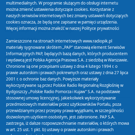
multimedialnych. W programie służącym do obsługi internetu
można zmienić ustawienia dotyczące cookies. Korzystanie z
Polityka Prywatności
naszych serwisów internetowych bez zmiany ustawień dotyczących
Zasady korzystania z Serwisu
cookies oznacza, że będą one zapisane w pamięci urządzenia.
Więcej informacji można znaleźć w naszej
Polityce prywatności
Organizacje Pożytku Publicznego
Cyfryzacja DAB+
Zamieszczone na stronach internetowych www.radiopik.pl
materiały sygnowane skrótem „PAP” stanowią element Serwisów
Polityka ochrony danych osobowych
Informacyjnych PAP, będących bazą danych, których producentem
Abonament
i wydawcą jest Polska Agencja Prasowa S.A. z siedzibą w Warszawie.
Zamówienia publiczne
Chronione są one przepisami ustawy z dnia 4 lutego 1994 r. o
prawie autorskim i prawach pokrewnych oraz ustawy z dnia 27 lipca
2001 r. o ochronie baz danych. Powyższe materiały
Biuletyn Informacji Publicznej
wykorzystywane są przez Polskie Radio Regionalną Rozgłośnię w
Bydgoszczy „Polskie Radio Pomorza i Kujaw” S.A. na podstawie
stosownej umowy licencyjnej. Jakiekolwiek wykorzystywanie
przedmiotowych materiałów przez użytkowników Portalu, poza
przewidzianymi przez przepisy prawa wyjątkami, w szczególności
dozwolonym użytkiem osobistym, jest zabronione. PAP S.A.
zastrzega, iż dalsze rozpowszechnianie materiałów, o których mowa
w art. 25 ust. 1 pkt. b) ustawy o prawie autorskim i prawach