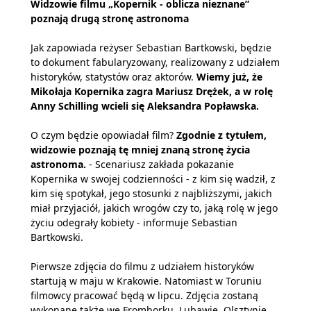
Widzowie filmu „Kopernik - oblicza nieznane”
poznają drugą stronę astronoma
Jak zapowiada reżyser Sebastian Bartkowski, będzie
to dokument fabularyzowany, realizowany z udziałem
historyków, statystów oraz aktorów.
Wiemy już, że
Mikołaja Kopernika zagra Mariusz Drężek, a w rolę
Anny Schilling wcieli się Aleksandra Popławska.
O czym będzie opowiadał film?
Zgodnie z tytułem,
widzowie poznają tę mniej znaną stronę życia
astronoma.
- Scenariusz zakłada pokazanie
Kopernika w swojej codzienności - z kim się wadził, z
kim się spotykał, jego stosunki z najbliższymi, jakich
miał przyjaciół, jakich wrogów czy to, jaką rolę w jego
życiu odegrały kobiety - informuje Sebastian
Bartkowski.
Pierwsze zdjęcia do filmu z udziałem historyków
startują w maju w Krakowie. Natomiast w Toruniu
filmowcy pracować będą w lipcu. Zdjęcia zostaną
wykonane także we Fromborku, Lubawie, Olsztynie,