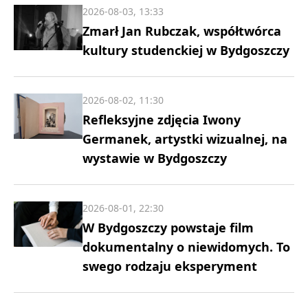
2026-08-03, 13:33
Zmarł Jan Rubczak, współtwórca
kultury studenckiej w Bydgoszczy
2026-08-02, 11:30
Refleksyjne zdjęcia Iwony
Germanek, artystki wizualnej, na
wystawie w Bydgoszczy
2026-08-01, 22:30
W Bydgoszczy powstaje film
dokumentalny o niewidomych. To
swego rodzaju eksperyment