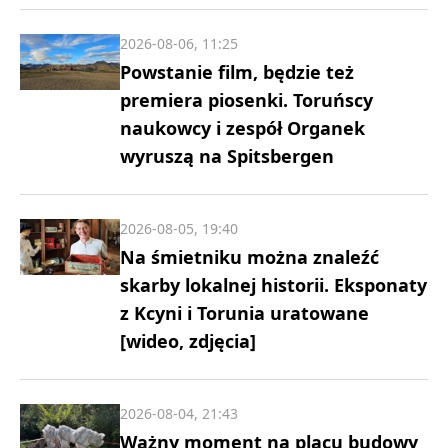
2026-08-06, 11:25
Powstanie film, będzie też
premiera piosenki. Toruńscy
naukowcy i zespół Organek
wyruszą na Spitsbergen
2026-08-05, 19:40
Na śmietniku można znaleźć
skarby lokalnej historii. Eksponaty
z Kcyni i Torunia uratowane
[wideo, zdjęcia]
2026-08-04, 21:43
Ważny moment na placu budowy