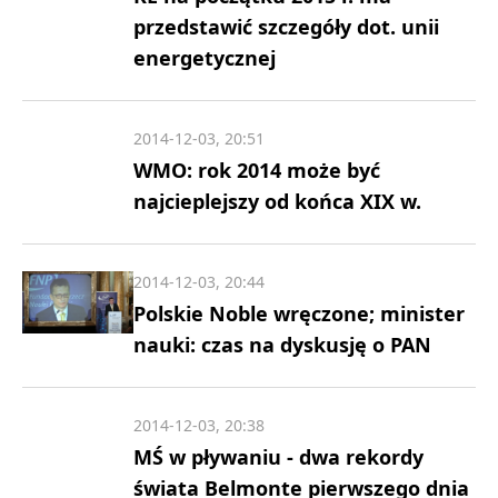
przedstawić szczegóły dot. unii
energetycznej
2014-12-03, 20:51
WMO: rok 2014 może być
najcieplejszy od końca XIX w.
2014-12-03, 20:44
Polskie Noble wręczone; minister
nauki: czas na dyskusję o PAN
2014-12-03, 20:38
MŚ w pływaniu - dwa rekordy
świata Belmonte pierwszego dnia