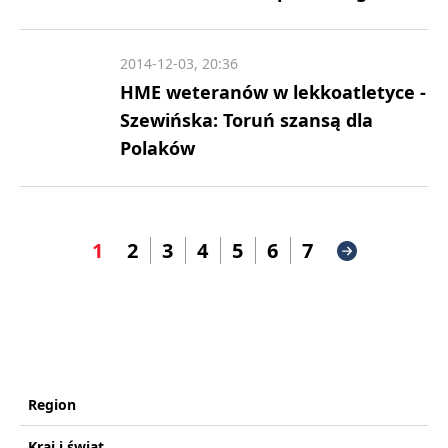
2014-12-03, 20:36
HME weteranów w lekkoatletyce -
Szewińska: Toruń szansą dla
Polaków
1
2
3
4
5
6
7
Region
Kraj i świat