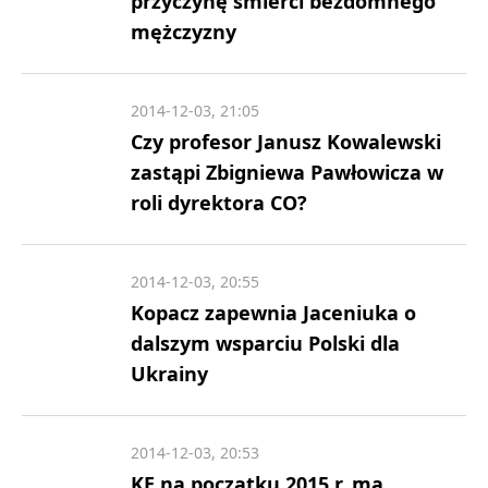
przyczynę śmierci bezdomnego
mężczyzny
2014-12-03, 21:05
Czy profesor Janusz Kowalewski
zastąpi Zbigniewa Pawłowicza w
roli dyrektora CO?
2014-12-03, 20:55
Kopacz zapewnia Jaceniuka o
dalszym wsparciu Polski dla
Ukrainy
2014-12-03, 20:53
KE na początku 2015 r. ma