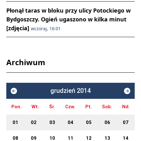
Płonął taras w bloku przy ulicy Potockiego w
Bydgoszczy. Ogień ugaszono w kilka minut
[zdjęcia]
wczoraj, 16:01
Archiwum
grudzień 2014
Pon.
Wt.
Śr.
Czw.
Pt.
Sob.
Nd.
01
02
03
04
05
06
07
08
09
10
11
12
13
14