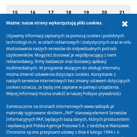
15
16
17
18
19
20
21
Ważne: nasze strony wykorzystują pliki cookies.
22
23
24
25
26
27
28
Używamy informacji zapisanych za pomocą cookies i podobnych
technologii m.in. w celach reklamowych i statystycznych oraz w celu
29
30
31
01
02
03
04
dostosowania naszych serwisów do indywidualnych potrzeb
użytkowników. Mogą też stosować je współpracujący z nami
reklamodawcy, firmy badawcze oraz dostawcy aplikacji
multimedialnych. W programie służącym do obsługi internetu
można zmienić ustawienia dotyczące cookies. Korzystanie z
Polityka Prywatności
naszych serwisów internetowych bez zmiany ustawień dotyczących
Zasady korzystania z Serwisu
cookies oznacza, że będą one zapisane w pamięci urządzenia.
Więcej informacji można znaleźć w naszej
Polityce prywatności
Organizacje Pożytku Publicznego
Cyfryzacja DAB+
Zamieszczone na stronach internetowych www.radiopik.pl
materiały sygnowane skrótem „PAP” stanowią element Serwisów
Polityka ochrony danych osobowych
Informacyjnych PAP, będących bazą danych, których producentem
Abonament
i wydawcą jest Polska Agencja Prasowa S.A. z siedzibą w Warszawie.
Zamówienia publiczne
Chronione są one przepisami ustawy z dnia 4 lutego 1994 r. o