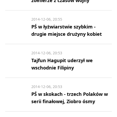
żołnierze z czasów wojny
2014-12-06, 20:55
PŚ w łyżwiarstwie szybkim -
drugie miejsce drużyny kobiet
2014-12-06, 20:53
Tajfun Hagupit uderzył we
wschodnie Filipiny
2014-12-06, 20:53
PŚ w skokach - trzech Polaków w
serii finałowej, Ziobro ósmy