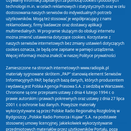
Używamy informacji zapisanych za pomocą cookies i podobnych
technologii m.in. w celach reklamowych i statystycznych oraz w celu
29
30
31
01
02
03
04
dostosowania naszych serwisów do indywidualnych potrzeb
użytkowników. Mogą też stosować je współpracujący z nami
reklamodawcy, firmy badawcze oraz dostawcy aplikacji
multimedialnych. W programie służącym do obsługi internetu
można zmienić ustawienia dotyczące cookies. Korzystanie z
Polityka Prywatności
naszych serwisów internetowych bez zmiany ustawień dotyczących
Zasady korzystania z Serwisu
cookies oznacza, że będą one zapisane w pamięci urządzenia.
Więcej informacji można znaleźć w naszej
Polityce prywatności
Organizacje Pożytku Publicznego
Cyfryzacja DAB+
Zamieszczone na stronach internetowych www.radiopik.pl
materiały sygnowane skrótem „PAP” stanowią element Serwisów
Polityka ochrony danych osobowych
Informacyjnych PAP, będących bazą danych, których producentem
Abonament
i wydawcą jest Polska Agencja Prasowa S.A. z siedzibą w Warszawie.
Zamówienia publiczne
Chronione są one przepisami ustawy z dnia 4 lutego 1994 r. o
prawie autorskim i prawach pokrewnych oraz ustawy z dnia 27 lipca
2001 r. o ochronie baz danych. Powyższe materiały
Biuletyn Informacji Publicznej
wykorzystywane są przez Polskie Radio Regionalną Rozgłośnię w
Bydgoszczy „Polskie Radio Pomorza i Kujaw” S.A. na podstawie
stosownej umowy licencyjnej. Jakiekolwiek wykorzystywanie
przedmiotowych materiałów przez użytkowników Portalu, poza