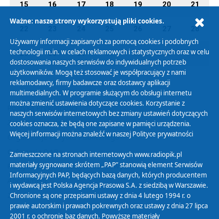
15
16
17
18
19
20
21
Ważne: nasze strony wykorzystują pliki cookies.
22
23
24
25
26
27
28
Używamy informacji zapisanych za pomocą cookies i podobnych
technologii m.in. w celach reklamowych i statystycznych oraz w celu
29
30
31
01
02
03
04
dostosowania naszych serwisów do indywidualnych potrzeb
użytkowników. Mogą też stosować je współpracujący z nami
reklamodawcy, firmy badawcze oraz dostawcy aplikacji
multimedialnych. W programie służącym do obsługi internetu
można zmienić ustawienia dotyczące cookies. Korzystanie z
Polityka Prywatności
naszych serwisów internetowych bez zmiany ustawień dotyczących
Zasady korzystania z Serwisu
cookies oznacza, że będą one zapisane w pamięci urządzenia.
Więcej informacji można znaleźć w naszej
Polityce prywatności
Organizacje Pożytku Publicznego
Cyfryzacja DAB+
Zamieszczone na stronach internetowych www.radiopik.pl
materiały sygnowane skrótem „PAP” stanowią element Serwisów
Polityka ochrony danych osobowych
Informacyjnych PAP, będących bazą danych, których producentem
Abonament
i wydawcą jest Polska Agencja Prasowa S.A. z siedzibą w Warszawie.
Zamówienia publiczne
Chronione są one przepisami ustawy z dnia 4 lutego 1994 r. o
prawie autorskim i prawach pokrewnych oraz ustawy z dnia 27 lipca
2001 r. o ochronie baz danych. Powyższe materiały