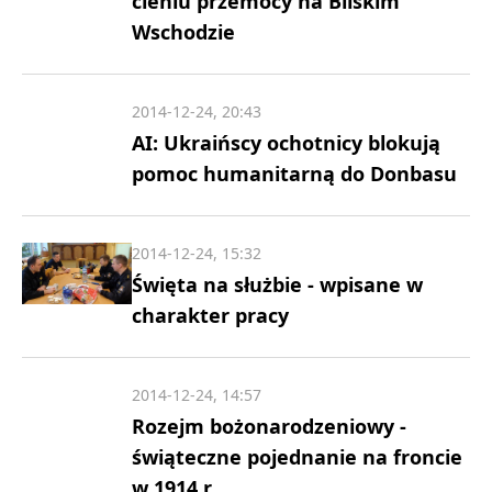
cieniu przemocy na Bliskim
Wschodzie
2014-12-24, 20:43
AI: Ukraińscy ochotnicy blokują
pomoc humanitarną do Donbasu
2014-12-24, 15:32
Święta na służbie - wpisane w
charakter pracy
2014-12-24, 14:57
Rozejm bożonarodzeniowy -
świąteczne pojednanie na froncie
w 1914 r.