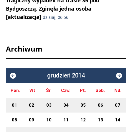
Tragiczny wypadek na trasie S5 pod
Bydgoszczą. Zginęła jedna osoba
[aktualizacja]
dzisiaj, 06:56
Archiwum
grudzień 2014
Pon.
Wt.
Śr.
Czw.
Pt.
Sob.
Nd.
01
02
03
04
05
06
07
08
09
10
11
12
13
14