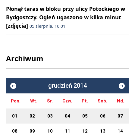
Płonął taras w bloku przy ulicy Potockiego w
Bydgoszczy. Ogień ugaszono w kilka minut
[zdjęcia]
05 sierpnia, 16:01
Archiwum
grudzień 2014
Pon.
Wt.
Śr.
Czw.
Pt.
Sob.
Nd.
01
02
03
04
05
06
07
08
09
10
11
12
13
14