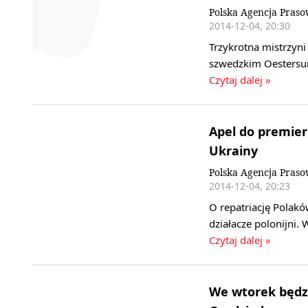
Polska Agencja Pras
2014-12-04, 20:30
Trzykrotna mistrzyni
szwedzkim Oestersu
Czytaj dalej »
Apel do premier
Ukrainy
Polska Agencja Pras
2014-12-04, 20:23
O repatriację Polak
działacze polonijni.
Czytaj dalej »
We wtorek będzi