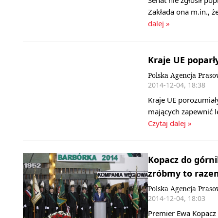
Senat nie zgłosił po
Zakłada ona m.in., ż
dalej »
Kraje UE poparł
Polska Agencja Pras
2014-12-04, 18:38
Kraje UE porozumiał
mających zapewnić l
Czytaj dalej »
Kopacz do górni
zróbmy to raze
Polska Agencja Pras
2014-12-04, 18:03
Premier Ewa Kopacz z