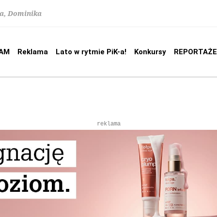
na, Dominika
AM
Reklama
Lato w rytmie PiK-a!
Konkursy
REPORTAŻE
reklama