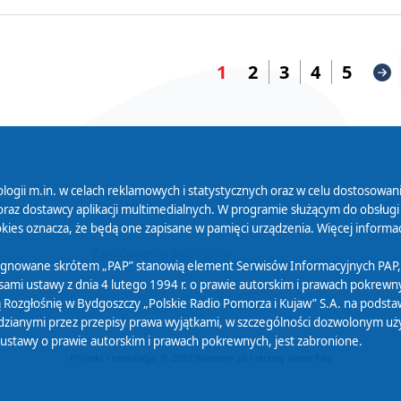
1
2
3
4
5
logii m.in. w celach reklamowych i statystycznych oraz w celu dostosow
 Serwisu
Organizacje Pożytku
Cyfryzacja D
raz dostawcy aplikacji multimedialnych. W programie służącym do obsługi
Publicznego
ies oznacza, że będą one zapisane w pamięci urządzenia. Więcej informac
Zamówienia publiczne
sygnowane skrótem „PAP” stanowią element Serwisów Informacyjnych PAP,
ami ustawy z dnia 4 lutego 1994 r. o prawie autorskim i prawach pokrewnyc
 Rozgłośnię w Bydgoszczy „Polskie Radio Pomorza i Kujaw” S.A. na podsta
ianymi przez przepisy prawa wyjątkami, w szczególności dozwolonym użytk
) ustawy o prawie autorskim i prawach pokrewnych, jest zabronione.
Projekt i realizacja: © 2022
Webtom.pl
/
strony www Piła