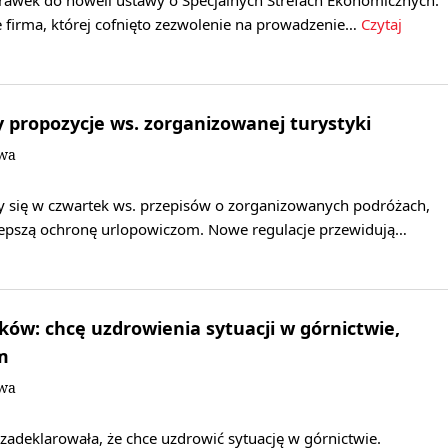
prawek do noweli ustawy o Specjalnych Strefach Ekonomicznych.
e firma, której cofnięto zezwolenie na prowadzenie…
Czytaj
y propozycje ws. zorganizowanej turystyki
owa
y się w czwartek ws. przepisów o zorganizowanych podróżach,
epszą ochronę urlopowiczom. Nowe regulacje przewidują…
ków: chcę uzdrowienia sytuacji w górnictwie,
m
owa
adeklarowała, że chce uzdrowić sytuację w górnictwie.