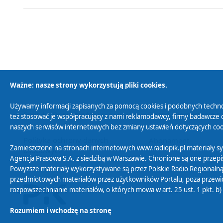
Ważne: nasze strony wykorzystują pliki cookies.
Używamy informacji zapisanych za pomocą cookies i podobnych techno
Polityka Prywatności
Zasady korzystania z
też stosować je współpracujący z nami reklamodawcy, firmy badawcze o
naszych serwisów internetowych bez zmiany ustawień dotyczących cook
Polityka ochrony danych
Abonament
Zamieszczone na stronach internetowych www.radiopik.pl materiały 
osobowych
Agencja Prasowa S.A. z siedzibą w Warszawie. Chronione są one przepis
Powyższe materiały wykorzystywane są przez Polskie Radio Regionalną
przedmiotowych materiałów przez użytkowników Portalu, poza przewidz
rozpowszechnianie materiałów, o których mowa w art. 25 ust. 1 pkt. b
Rozumiem i wchodzę na stronę