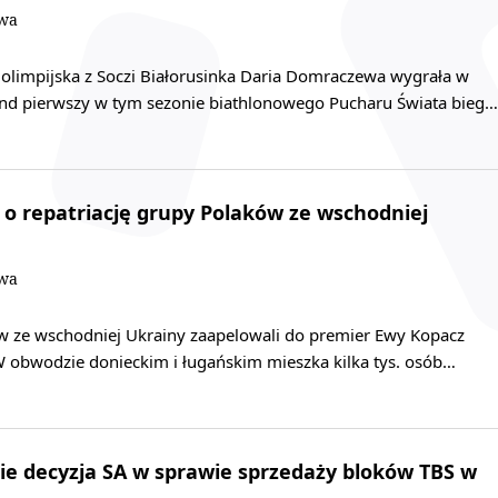
owa
 olimpijska z Soczi Białorusinka Daria Domraczewa wygrała w
nd pierwszy w tym sezonie biathlonowego Pucharu Świata bieg…
 o repatriację grupy Polaków ze wschodniej
owa
ów ze wschodniej Ukrainy zaapelowali do premier Ewy Kopacz
 W obwodzie donieckim i ługańskim mieszka kilka tys. osób…
e decyzja SA w sprawie sprzedaży bloków TBS w