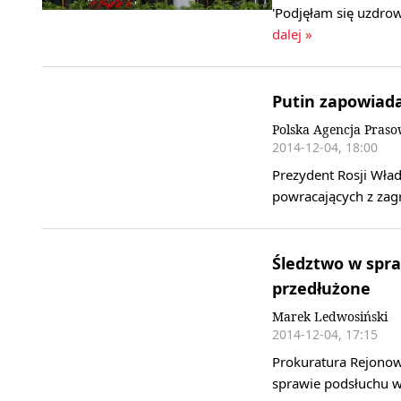
'Podjęłam się uzdrow
dalej »
Putin zapowiada
Polska Agencja Pras
2014-12-04, 18:00
Prezydent Rosji Wład
powracających z zag
Śledztwo w spr
przedłużone
Marek Ledwosiński
2014-12-04, 17:15
Prokuratura Rejonow
sprawie podsłuchu w