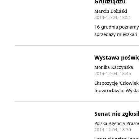
Grudziądzu
Marcin Doliński
2014-12-04, 18:51
16 grudnia poznamy
sprzedaży mieszkań 
Wystawa poświę
Monika Kaczyńska
2014-12-04, 18:45
Ekspozycję 'Człowie
Inowrocławia. Wysta
Senat nie zgłos
Polska Agencja Pras
2014-12-04, 18:39