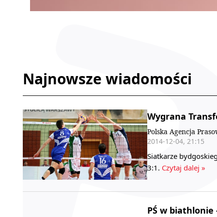
Najnowsze wiadomości
Wygrana Transf
Polska Agencja Pras
2014-12-04, 21:15
Siatkarze bydgoskieg
3:1.
Czytaj dalej »
PŚ w biathlonie