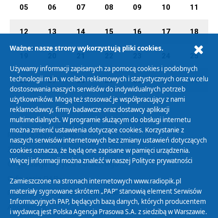
05
06
07
08
09
10
11
12
13
14
15
16
17
18
Ważne: nasze strony wykorzystują pliki cookies.
19
20
21
22
23
24
25
Używamy informacji zapisanych za pomocą cookies i podobnych
technologii m.in. w celach reklamowych i statystycznych oraz w celu
26
27
28
29
30
31
01
dostosowania naszych serwisów do indywidualnych potrzeb
użytkowników. Mogą też stosować je współpracujący z nami
reklamodawcy, firmy badawcze oraz dostawcy aplikacji
multimedialnych. W programie służącym do obsługi internetu
można zmienić ustawienia dotyczące cookies. Korzystanie z
Polityka Prywatności
naszych serwisów internetowych bez zmiany ustawień dotyczących
Zasady korzystania z Serwisu
cookies oznacza, że będą one zapisane w pamięci urządzenia.
Więcej informacji można znaleźć w naszej
Polityce prywatności
Organizacje Pożytku Publicznego
Cyfryzacja DAB+
Zamieszczone na stronach internetowych www.radiopik.pl
materiały sygnowane skrótem „PAP” stanowią element Serwisów
Polityka ochrony danych osobowych
Informacyjnych PAP, będących bazą danych, których producentem
Abonament
i wydawcą jest Polska Agencja Prasowa S.A. z siedzibą w Warszawie.