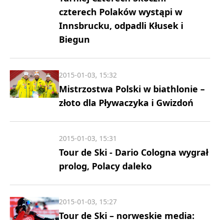
czterech Polaków wystąpi w
Innsbrucku, odpadli Kłusek i
Biegun
2015-01-03, 15:32
Mistrzostwa Polski w biathlonie –
złoto dla Pływaczyka i Gwizdoń
2015-01-03, 15:31
Tour de Ski - Dario Cologna wygrał
prolog, Polacy daleko
2015-01-03, 15:27
Tour de Ski – norweskie media: