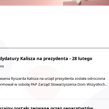
dydatury Kalisza na prezydenta - 28 lutego
owa
wania Ryszarda Kalisza na urząd prezydenta została odroczona
formował w sobotę PAP Zarząd Stowarzyszenia Dom Wszystkich…
rainy zostały zerwane przez separatystów