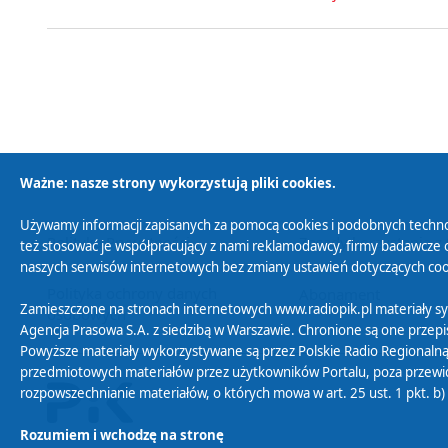
Ważne: nasze strony wykorzystują pliki cookies.
Używamy informacji zapisanych za pomocą cookies i podobnych techno
Polityka Prywatności
Zasady korzystania z
też stosować je współpracujący z nami reklamodawcy, firmy badawcze o
naszych serwisów internetowych bez zmiany ustawień dotyczących cook
Polityka ochrony danych
Abonament
Zamieszczone na stronach internetowych www.radiopik.pl materiały 
osobowych
Agencja Prasowa S.A. z siedzibą w Warszawie. Chronione są one przepis
Powyższe materiały wykorzystywane są przez Polskie Radio Regionalną
przedmiotowych materiałów przez użytkowników Portalu, poza przewidz
rozpowszechnianie materiałów, o których mowa w art. 25 ust. 1 pkt. b
Rozumiem i wchodzę na stronę