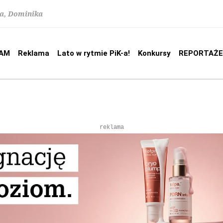
na, Dominika
AM
Reklama
Lato w rytmie PiK-a!
Konkursy
REPORTAŻE
reklama