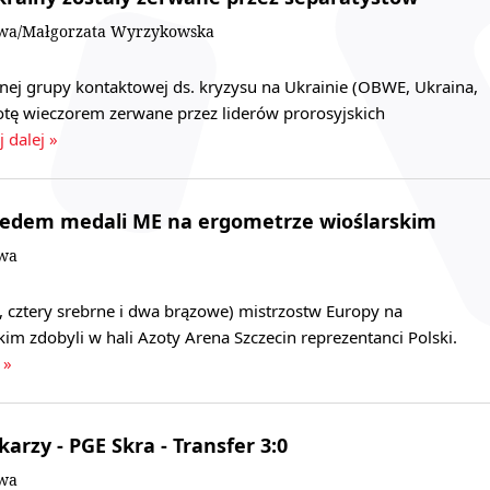
owa/Małgorzata Wyrzykowska
nnej grupy kontaktowej ds. kryzysu na Ukrainie (OBWE, Ukraina,
otę wieczorem zerwane przez liderów prorosyjskich
j dalej »
siedem medali ME na ergometrze wioślarskim
owa
, cztery srebrne i dwa brązowe) mistrzostw Europy na
im zdobyli w hali Azoty Arena Szczecin reprezentanci Polski.
 »
karzy - PGE Skra - Transfer 3:0
owa