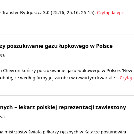
 Transfer Bydgoszcz 3:0 (25:16, 25:16, 25:15).
Czytaj dalej »
zy poszukiwanie gazu łupkowego w Polsce
owa
n Chevron kończy poszukiwanie gazu łupkowego w Polsce. 'New
sobotę, że według firmy jej zarobki w czwartym kwartale…
Czytaj
nych – lekarz polskiej reprezentacji zawieszony
owa
a mistrzostw świata piłkarzy ręcznych w Katarze postanowiła