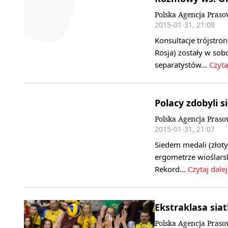
Polska Agencja Pras
2015-01-31, 21:08
Konsultacje trójstro
Rosja) zostały w sob
separatystów…
Czyta
Polacy zdobyli 
Polska Agencja Pras
2015-01-31, 21:07
Siedem medali (złoty
ergometrze wioślarsk
Rekord…
Czytaj dalej
Ekstraklasa siat
Polska Agencja Pras