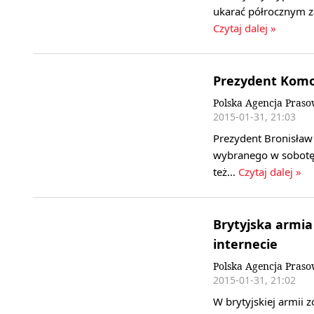
ukarać półrocznym z
Czytaj dalej »
Prezydent Komor
Polska Agencja Pras
2015-01-31, 21:03
Prezydent Bronisław 
wybranego w sobotę 
też…
Czytaj dalej »
Brytyjska armia
internecie
Polska Agencja Pras
2015-01-31, 21:02
W brytyjskiej armii 