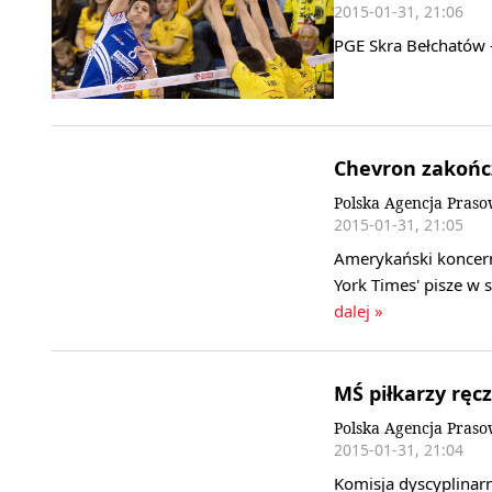
2015-01-31, 21:06
PGE Skra Bełchatów -
Chevron zakońc
Polska Agencja Pras
2015-01-31, 21:05
Amerykański koncer
York Times' pisze w 
dalej »
MŚ piłkarzy ręcz
Polska Agencja Pras
2015-01-31, 21:04
Komisja dyscyplinarn