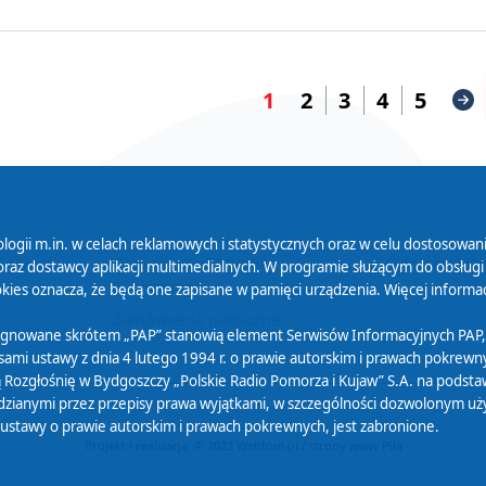
1
2
3
4
5
logii m.in. w celach reklamowych i statystycznych oraz w celu dostosow
 Serwisu
Organizacje Pożytku
Cyfryzacja D
raz dostawcy aplikacji multimedialnych. W programie służącym do obsługi
Publicznego
ies oznacza, że będą one zapisane w pamięci urządzenia. Więcej informac
Zamówienia publiczne
sygnowane skrótem „PAP” stanowią element Serwisów Informacyjnych PAP,
ami ustawy z dnia 4 lutego 1994 r. o prawie autorskim i prawach pokrewnyc
 Rozgłośnię w Bydgoszczy „Polskie Radio Pomorza i Kujaw” S.A. na podsta
ianymi przez przepisy prawa wyjątkami, w szczególności dozwolonym użytk
) ustawy o prawie autorskim i prawach pokrewnych, jest zabronione.
Projekt i realizacja: © 2022
Webtom.pl
/
strony www Piła