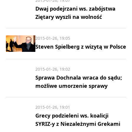
2015-01-26, 19:07
Dwaj podejrzani ws. zabójstwa
Ziętary wyszli na wolność
2015-01-26, 19:05
Steven Spielberg z wizytą w Polsce
2015-01-26, 19:02
Sprawa Dochnala wraca do sądu;
możliwe umorzenie sprawy
2015-01-26, 19:01
Grecy podzieleni ws. koalicji
SYRIZ-y z Niezależnymi Grekami