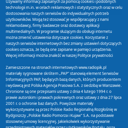
Używamy informacji zapisanych za pomocą cookies i podobnych
technologii m.in. w celach reklamowych i statystycznych oraz w celu
26
27
28
29
30
31
01
dostosowania naszych serwisów do indywidualnych potrzeb
użytkowników. Mogą też stosować je współpracujący z nami
reklamodawcy, firmy badawcze oraz dostawcy aplikacji
multimedialnych. W programie służącym do obsługi internetu
można zmienić ustawienia dotyczące cookies. Korzystanie z
Polityka Prywatności
naszych serwisów internetowych bez zmiany ustawień dotyczących
Zasady korzystania z Serwisu
cookies oznacza, że będą one zapisane w pamięci urządzenia.
Więcej informacji można znaleźć w naszej
Polityce prywatności
Organizacje Pożytku Publicznego
Cyfryzacja DAB+
Zamieszczone na stronach internetowych www.radiopik.pl
materiały sygnowane skrótem „PAP” stanowią element Serwisów
Polityka ochrony danych osobowych
Informacyjnych PAP, będących bazą danych, których producentem
Abonament
i wydawcą jest Polska Agencja Prasowa S.A. z siedzibą w Warszawie.
Zamówienia publiczne
Chronione są one przepisami ustawy z dnia 4 lutego 1994 r. o
prawie autorskim i prawach pokrewnych oraz ustawy z dnia 27 lipca
2001 r. o ochronie baz danych. Powyższe materiały
Biuletyn Informacji Publicznej
wykorzystywane są przez Polskie Radio Regionalną Rozgłośnię w
Bydgoszczy „Polskie Radio Pomorza i Kujaw” S.A. na podstawie
stosownej umowy licencyjnej. Jakiekolwiek wykorzystywanie
przedmiotowych materiałów przez użytkowników Portalu, poza