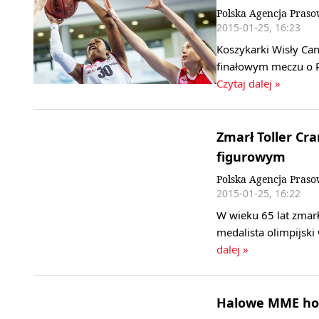
Polska Agencja Pras
2015-01-25, 16:23
Koszykarki Wisły Ca
finałowym meczu o P
Czytaj dalej »
Zmarł Toller Cra
figurowym
Polska Agencja Pras
2015-01-25, 16:22
W wieku 65 lat zmar
medalista olimpijsk
dalej »
Halowe MME hok