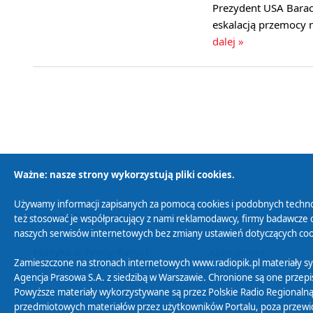
Prezydent USA Barac
eskalacją przemocy 
dalej »
Ważne: nasze strony wykorzystują pliki cookies.
Używamy informacji zapisanych za pomocą cookies i podobnych techno
Polityka Prywatności
Zasady korzystania z
też stosować je współpracujący z nami reklamodawcy, firmy badawcze o
naszych serwisów internetowych bez zmiany ustawień dotyczących cook
Polityka ochrony danych
Abonament
Zamieszczone na stronach internetowych www.radiopik.pl materiały 
osobowych
Agencja Prasowa S.A. z siedzibą w Warszawie. Chronione są one przepis
Powyższe materiały wykorzystywane są przez Polskie Radio Regionalną
przedmiotowych materiałów przez użytkowników Portalu, poza przewidz