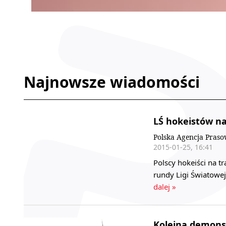
Najnowsze wiadomości
LŚ hokeistów na
Polska Agencja Pras
2015-01-25, 16:41
Polscy hokeiści na tr
rundy Ligi Światowej
dalej »
Kolejna demonst