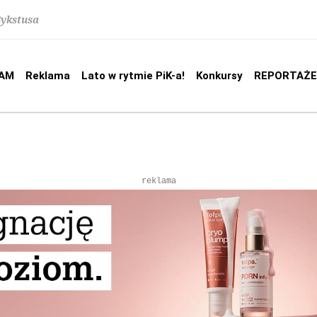
Sykstusa
AM
Reklama
Lato w rytmie PiK-a!
Konkursy
REPORTAŻE
reklama