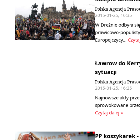
Polska Agencja Pras
2015-01-25, 16:35
W Dreźnie odbyła się
prawicowo-populisty
Europejczycy…
Czytaj
Ławrow do Kerry
sytuacji
Polska Agencja Pras
2015-01-25, 16:25
Najnowsze akty przem
sprowokowane przez 
Czytaj dalej »
PP koszykarek -