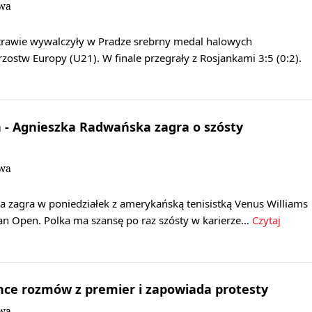
owa
a trawie wywalczyły w Pradze srebrny medal halowych
ostw Europy (U21). W finale przegrały z Rosjankami 3:5 (0:2).
 - Agnieszka Radwańska zagra o szósty
owa
 zagra w poniedziałek z amerykańską tenisistką Venus Williams
ian Open. Polka ma szansę po raz szósty w karierze…
Czytaj
hce rozmów z premier i zapowiada protesty
owa