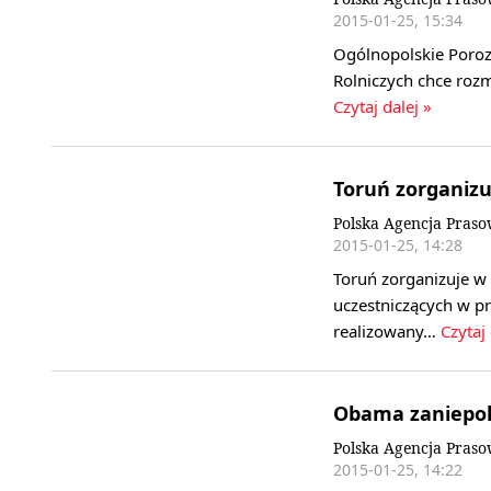
2015-01-25, 15:34
Ogólnopolskie Poro
Rolniczych chce rozm
Czytaj dalej »
Toruń zorganizu
Polska Agencja Pras
2015-01-25, 14:28
Toruń zorganizuje w 
uczestniczących w p
realizowany…
Czytaj 
Obama zaniepok
Polska Agencja Pras
2015-01-25, 14:22