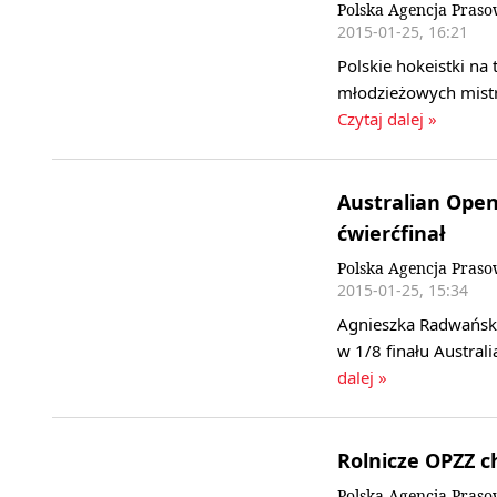
Polska Agencja Pras
2015-01-25, 16:21
Polskie hokeistki n
młodzieżowych mistrz
Czytaj dalej »
Australian Open
ćwierćfinał
Polska Agencja Pras
2015-01-25, 15:34
Agnieszka Radwańska
w 1/8 finału Austral
dalej »
Rolnicze OPZZ c
Polska Agencja Pras