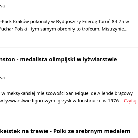
owa
n-Pack Kraków pokonały w Bydgoszczy Energę Toruń 84:75 w
uchar Polski i tym samym obroniły to trofeum. Mistrzynie…
nston - medalista olimpijski w łyżwiarstwie
owa
ł w meksykańsiej miejscowości San Miguel de Allende brązowy
i w łyżwiarstwie figurowym igrzysk w Innsbrucku w 1976…
Czytaj
eistek na trawie - Polki ze srebrnym medalem