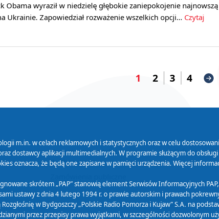
k Obama wyraził w niedzielę głębokie zaniepokojenie najnowszą
na Ukrainie. Zapowiedział rozważenie wszelkich opcji…
Czytaj
1
2
3
4
logii m.in. w celach reklamowych i statystycznych oraz w celu dostosow
 Serwisu
Organizacje Pożytku
Cyfryzacja D
raz dostawcy aplikacji multimedialnych. W programie służącym do obsługi
Publicznego
ies oznacza, że będą one zapisane w pamięci urządzenia. Więcej informac
Zamówienia publiczne
sygnowane skrótem „PAP” stanowią element Serwisów Informacyjnych PAP,
ami ustawy z dnia 4 lutego 1994 r. o prawie autorskim i prawach pokrewnyc
 Rozgłośnię w Bydgoszczy „Polskie Radio Pomorza i Kujaw” S.A. na podsta
ianymi przez przepisy prawa wyjątkami, w szczególności dozwolonym użytk