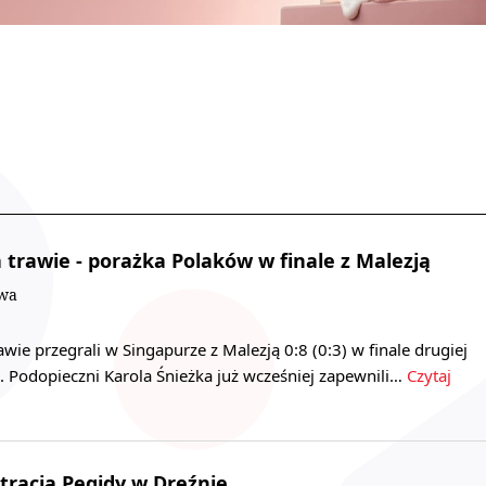
 trawie - porażka Polaków w finale z Malezją
owa
awie przegrali w Singapurze z Malezją 0:8 (0:3) w finale drugiej
. Podopieczni Karola Śnieżka już wcześniej zapewnili…
Czytaj
racja Pegidy w Dreźnie