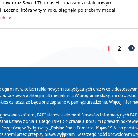
tdinow oraz Szwed Thomas H. Jonasson zostali nowymi
i Leszno, która w tym roku sięgnęła po srebrny medal
alej »
1
2
logii m.in. w celach reklamowych i statystycznych oraz w celu dostosow
 Serwisu
Organizacje Pożytku
Cyfryzacja D
raz dostawcy aplikacji multimedialnych. W programie służącym do obsługi
Publicznego
ies oznacza, że będą one zapisane w pamięci urządzenia. Więcej informac
Zamówienia publiczne
sygnowane skrótem „PAP” stanowią element Serwisów Informacyjnych PAP,
ami ustawy z dnia 4 lutego 1994 r. o prawie autorskim i prawach pokrewnyc
 Rozgłośnię w Bydgoszczy „Polskie Radio Pomorza i Kujaw” S.A. na podsta
ianymi przez przepisy prawa wyjątkami, w szczególności dozwolonym użytk