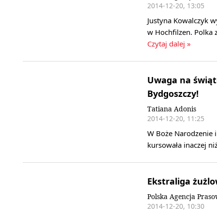
2014-12-20, 13:05
Justyna Kowalczyk w
w Hochfilzen. Polka
Czytaj dalej »
Uwaga na świąt
Bydgoszczy!
Tatiana Adonis
2014-12-20, 11:25
W Boże Narodzenie i
kursowała inaczej ni
Ekstraliga żużl
Polska Agencja Pras
2014-12-20, 10:30