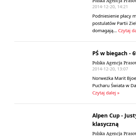
Polska Agencja Pras
2014-12-20, 14:21
Podniesienie płacy 
postulatów Partii Zi
domagają…
Czytaj da
PŚ w biegach - 
Polska Agencja Pras
2014-12-20, 13:07
Norweżka Marit Bjoe
Pucharu Świata w Dav
Czytaj dalej »
Alpen Cup - Jus
klasyczną
Polska Agencja Pras