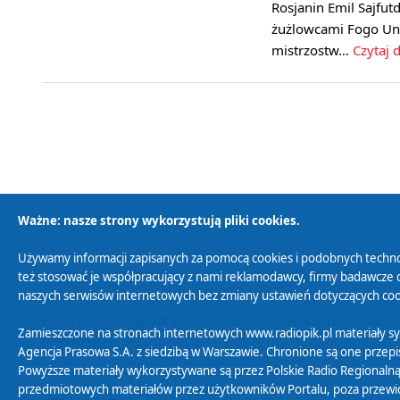
Rosjanin Emil Sajfu
żużlowcami Fogo Uni
mistrzostw…
Czytaj d
Ważne: nasze strony wykorzystują pliki cookies.
Używamy informacji zapisanych za pomocą cookies i podobnych techno
Polityka Prywatności
Zasady korzystania z
też stosować je współpracujący z nami reklamodawcy, firmy badawcze o
naszych serwisów internetowych bez zmiany ustawień dotyczących cook
Polityka ochrony danych
Abonament
Zamieszczone na stronach internetowych www.radiopik.pl materiały 
osobowych
Agencja Prasowa S.A. z siedzibą w Warszawie. Chronione są one przepis
Powyższe materiały wykorzystywane są przez Polskie Radio Regionalną
przedmiotowych materiałów przez użytkowników Portalu, poza przewidz