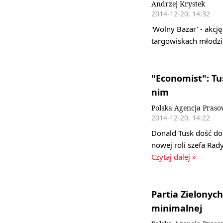
Andrzej Krystek
2014-12-20, 14:32
'Wolny Bazar' - akc
targowiskach młodzi
"Economist": Tus
nim
Polska Agencja Pras
2014-12-20, 14:22
Donald Tusk dość do
nowej roli szefa Rad
Czytaj dalej »
Partia Zielonyc
minimalnej