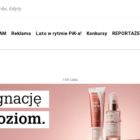
rda, Edyty
AM
Reklama
Lato w rytmie PiK-a!
Konkursy
REPORTAŻE
reklama