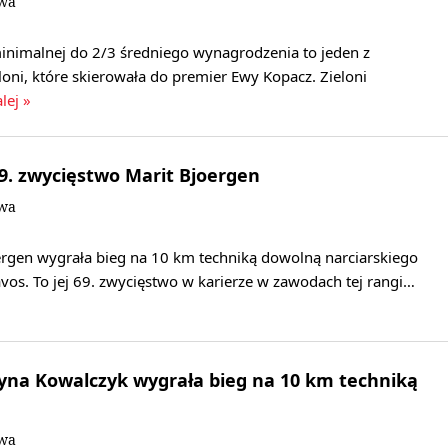
owa
minimalnej do 2/3 średniego wynagrodzenia to jeden z
eloni, które skierowała do premier Ewy Kopacz. Zieloni
lej »
69. zwycięstwo Marit Bjoergen
owa
rgen wygrała bieg na 10 km techniką dowolną narciarskiego
os. To jej 69. zwycięstwo w karierze w zawodach tej rangi…
tyna Kowalczyk wygrała bieg na 10 km techniką
owa