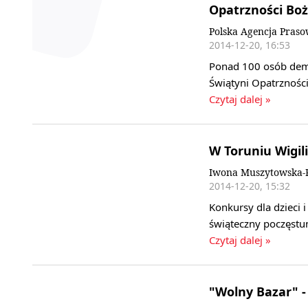
Opatrzności Boż
Polska Agencja Pras
2014-12-20, 16:53
Ponad 100 osób dem
Świątyni Opatrzności
Czytaj dalej »
W Toruniu Wigil
Iwona Muszytowska-R
2014-12-20, 15:32
Konkursy dla dzieci i
świąteczny poczęstu
Czytaj dalej »
"Wolny Bazar" -