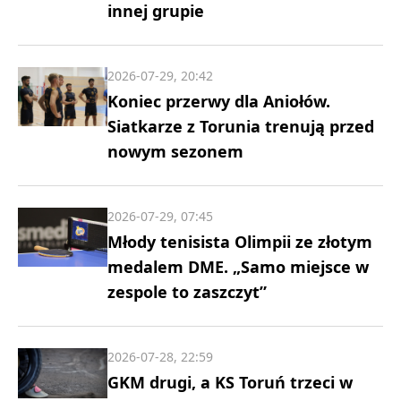
innej grupie
2026-07-29, 20:42
Koniec przerwy dla Aniołów.
Siatkarze z Torunia trenują przed
nowym sezonem
2026-07-29, 07:45
Młody tenisista Olimpii ze złotym
medalem DME. „Samo miejsce w
zespole to zaszczyt”
2026-07-28, 22:59
GKM drugi, a KS Toruń trzeci w