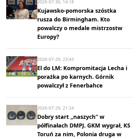
2026-07-30, 14:18
Kujawsko-pomorska szóstka
rusza do Birmingham. Kto
powalczy o medale mistrzostw
Europy?
2026-07-29, 23:43
El do LM: Kompromitacja Lecha i
porażka po karnych. Górnik
powalczył z Fenerbahce
2026-07-29, 21:24
Dobry start „naszych” w
półfinałach DMPJ. GKM wygrał, KS
Toruń za nim, Polonia druga w