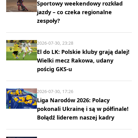
Sportowy weekendowy rozkład
jazdy – co czeka regionalne
zespoły?
2026-07-30, 23:28
El do LK: Polskie kluby grają dalej!
Wielki mecz Rakowa, udany
pościg GKS-u
2026-07-30, 17:26
Liga Narodów 2026: Polacy
pokonali Ukrainę i są w półfinale!
Bołądź liderem naszej kadry