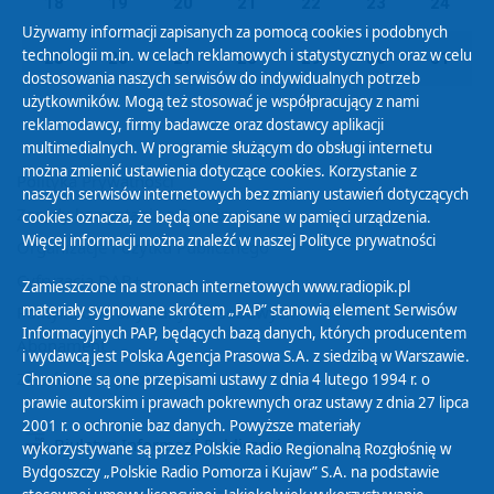
18
19
20
21
22
23
24
Używamy informacji zapisanych za pomocą cookies i podobnych
technologii m.in. w celach reklamowych i statystycznych oraz w celu
25
26
27
28
29
30
31
dostosowania naszych serwisów do indywidualnych potrzeb
użytkowników. Mogą też stosować je współpracujący z nami
reklamodawcy, firmy badawcze oraz dostawcy aplikacji
multimedialnych. W programie służącym do obsługi internetu
można zmienić ustawienia dotyczące cookies. Korzystanie z
Polityka Prywatności
naszych serwisów internetowych bez zmiany ustawień dotyczących
Zasady korzystania z Serwisu
cookies oznacza, że będą one zapisane w pamięci urządzenia.
Więcej informacji można znaleźć w naszej
Polityce prywatności
Organizacje Pożytku Publicznego
Cyfryzacja DAB+
Zamieszczone na stronach internetowych www.radiopik.pl
materiały sygnowane skrótem „PAP” stanowią element Serwisów
Polityka ochrony danych osobowych
Informacyjnych PAP, będących bazą danych, których producentem
Abonament
i wydawcą jest Polska Agencja Prasowa S.A. z siedzibą w Warszawie.
Zamówienia publiczne
Chronione są one przepisami ustawy z dnia 4 lutego 1994 r. o
prawie autorskim i prawach pokrewnych oraz ustawy z dnia 27 lipca
2001 r. o ochronie baz danych. Powyższe materiały
Biuletyn Informacji Publicznej
wykorzystywane są przez Polskie Radio Regionalną Rozgłośnię w
Bydgoszczy „Polskie Radio Pomorza i Kujaw” S.A. na podstawie