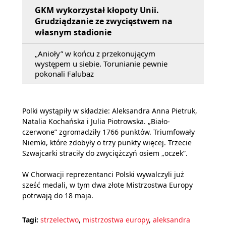
GKM wykorzystał kłopoty Unii.
Grudziądzanie ze zwycięstwem na
własnym stadionie
„Anioły” w końcu z przekonującym
występem u siebie. Torunianie pewnie
pokonali Falubaz
Polki wystąpiły w składzie: Aleksandra Anna Pietruk,
Natalia Kochańska i Julia Piotrowska. „Biało-
czerwone” zgromadziły 1766 punktów. Triumfowały
Niemki, które zdobyły o trzy punkty więcej. Trzecie
Szwajcarki straciły do zwyciężczyń osiem „oczek”.
W Chorwacji reprezentanci Polski wywalczyli już
sześć medali, w tym dwa złote Mistrzostwa Europy
potrwają do 18 maja.
Tagi:
strzelectwo
,
mistrzostwa europy
,
aleksandra