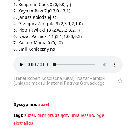
1. Benjamin Cook 0 (0,0,0,-,-)
2. Keynan Rew 7 (0,3,0,-,3,1)
3. Janusz Kołodziej zz
4. Grzegorz Zengota 9 (2,3,1,2,1,0)
5. Piotr Pawlicki 13 (2,w,3,2,3,2,1)
6. Nazar Parnicki 11 (3,1,1,0,3,0,3)
7. Kacper Mania 0 (0,-,0)
8. Emil Konieczny ns
Trener Robert Kościecha (GKM) i Nazar Parnicki
(Unia) po meczu. Materiał Patryka Głowackiego
Dyscyplina:
żużel
Tagi:
żużel
,
gkm grudziądz
,
unia leszno
,
pge
ekstraliga