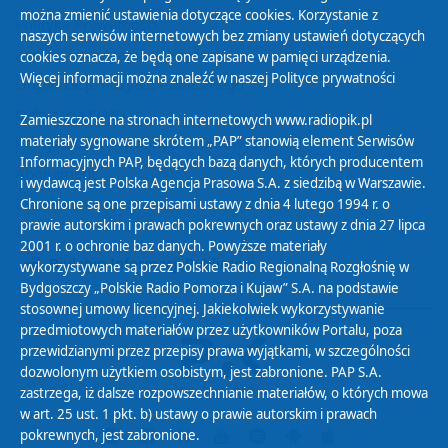
można zmienić ustawienia dotyczące cookies. Korzystanie z
Polityka Prywatności
naszych serwisów internetowych bez zmiany ustawień dotyczących
Zasady korzystania z Serwisu
cookies oznacza, że będą one zapisane w pamięci urządzenia.
Więcej informacji można znaleźć w naszej
Polityce prywatności
Organizacje Pożytku Publicznego
Cyfryzacja DAB+
Zamieszczone na stronach internetowych www.radiopik.pl
materiały sygnowane skrótem „PAP” stanowią element Serwisów
Polityka ochrony danych osobowych
Informacyjnych PAP, będących bazą danych, których producentem
Abonament
i wydawcą jest Polska Agencja Prasowa S.A. z siedzibą w Warszawie.
Zamówienia publiczne
Chronione są one przepisami ustawy z dnia 4 lutego 1994 r. o
prawie autorskim i prawach pokrewnych oraz ustawy z dnia 27 lipca
2001 r. o ochronie baz danych. Powyższe materiały
Biuletyn Informacji Publicznej
wykorzystywane są przez Polskie Radio Regionalną Rozgłośnię w
Bydgoszczy „Polskie Radio Pomorza i Kujaw” S.A. na podstawie
stosownej umowy licencyjnej. Jakiekolwiek wykorzystywanie
przedmiotowych materiałów przez użytkowników Portalu, poza
przewidzianymi przez przepisy prawa wyjątkami, w szczególności
dozwolonym użytkiem osobistym, jest zabronione. PAP S.A.
zastrzega, iż dalsze rozpowszechnianie materiałów, o których mowa
w art. 25 ust. 1 pkt. b) ustawy o prawie autorskim i prawach
pokrewnych, jest zabronione.