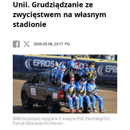
Unii. Grudziądzanie ze
zwycięstwem na własnym
stadionie
2026-05-08, 23:17 PG
GKM Grudziądz wygrał w 5. kolejce PGE Ekstraligi/fot.
Patryk Głowacki/Archiwum