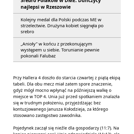
Srebro Polaków w DME. Duńczycy
najlepsi w Rzeszowie
Kolejny medal dla Polski podczas ME w
strzelectwie. Drużyna kobiet sięgnęła po
srebro
„Anioły” w końcu z przekonującym
występem u siebie. Torunianie pewnie
pokonali Falubaz
Przy Hallera 4 doszło do starcia czwartej z piątą ekipą
tabeli. Dla obu mecz miał zatem spore znaczenie,
gdyż mógł mocno wpłynąć na późniejszą walkę o
miejsce w TOP 4. Unia już przed spotkaniem znalazła
się w trudnym położeniu, przyjeżdżając bez
kontuzjowanego Janusza Kołodzieja, za którego
stosowano zastępstwo zawodnika.
Pojedynek zaczął się nieźle dla gospodarzy (11:7). Na