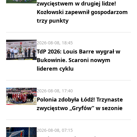
zwycięstwem w drugiej lidze!
Kozłowski zapewnił gospodarzom
trzy punkty
2026-08-08, 18:45
TdP 2026: Louis Barre wygrał w
Bukowinie. Scaroni nowym
liderem cyklu
2026-08-08, 17:40
Polonia zdobyła Łódź! Trzynaste
zwycięstwo „Gryfów” w sezonie
2026-08-08, 07:15