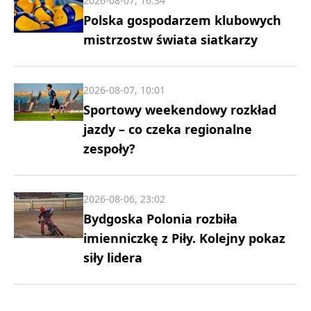
2026-08-07, 16:34
Polska gospodarzem klubowych
mistrzostw świata siatkarzy
2026-08-07, 10:01
Sportowy weekendowy rozkład
jazdy – co czeka regionalne
zespoły?
2026-08-06, 23:02
Bydgoska Polonia rozbiła
imienniczkę z Piły. Kolejny pokaz
siły lidera