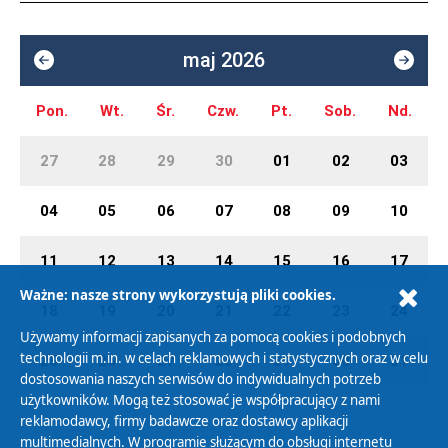
maj 2026
Pon.
Wt.
Śr.
Czw.
Pt.
Sob.
Nd.
27
28
29
30
01
02
03
04
05
06
07
08
09
10
11
12
13
14
15
16
17
Ważne: nasze strony wykorzystują pliki cookies.
18
19
20
21
22
23
24
Używamy informacji zapisanych za pomocą cookies i podobnych
technologii m.in. w celach reklamowych i statystycznych oraz w celu
25
26
27
28
29
30
31
dostosowania naszych serwisów do indywidualnych potrzeb
użytkowników. Mogą też stosować je współpracujący z nami
reklamodawcy, firmy badawcze oraz dostawcy aplikacji
multimedialnych. W programie służącym do obsługi internetu