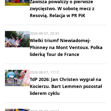
Zawisza powalczy o pierwsze
zwycięstwo. W sobotę mecz z
Resovią. Relacja w PR PiK
2026-08-07, 20:33
Wielki triumf Niewiadomej-
Phinney na Mont Ventoux. Polka
liderką Tour de France
2026-08-07, 17:17
TdP 2026: Jan Christen wygrał na
Kocierzu. Bart Lemmen pozostał
liderem cyklu