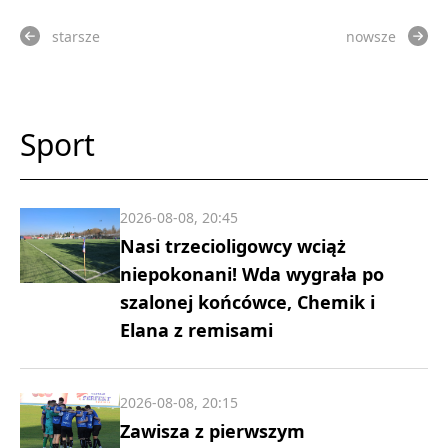
starsze
nowsze
Sport
2026-08-08, 20:45
Nasi trzecioligowcy wciąż
niepokonani! Wda wygrała po
szalonej końcówce, Chemik i
Elana z remisami
2026-08-08, 20:15
Zawisza z pierwszym