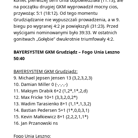
koniec pierwszej serii Unia odpowiedziała (11:13), ale
na początku drugiej GKM wyprowadził mocny cios,
przywożąc 5:1 (18:12). Od tego momentu
Grudziądzanie nie wypuszczali prowadzenia, a w 9.
biegu po wygranej 4:2 je powiększyli (31:23). Przed
wyścigami nominowanymi było 39:33. W ostatnich
gonitwach „Gołębie” dwukrotnie triumfowały 4:2.
BAYERSYSTEM GKM Grudziądz – Fogo Unia Leszno
50:40
BAYERSYSTEM GKM Grudziądz:
9. Michael Jepsen Jensen 13 (3,2,3,2,3)
10. Damian Miller 0 (-,-,-,-)
11. Maksym Drabik 6+2 (1,2*,1*,2,d)
12. Max Fricke 10+1 (3,3,2,0,2*)
13. Wadim Tarasienko 8+1 (1,1*,1,3,2)
14. Bastian Pedersen 5+1 (1*,0,0,3,1)
15. Kevin Małkiewicz 8+1 (2,2,2,1,1*)
16. Jan Przanowski ns
Fogo Unia Leszno: