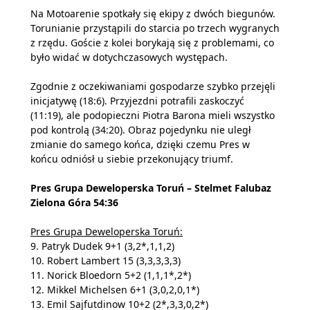
Na Motoarenie spotkały się ekipy z dwóch biegunów.
Torunianie przystąpili do starcia po trzech wygranych
z rzędu. Goście z kolei borykają się z problemami, co
było widać w dotychczasowych występach.
Zgodnie z oczekiwaniami gospodarze szybko przejęli
inicjatywę (18:6). Przyjezdni potrafili zaskoczyć
(11:19), ale podopieczni Piotra Barona mieli wszystko
pod kontrolą (34:20). Obraz pojedynku nie uległ
zmianie do samego końca, dzięki czemu Pres w
końcu odniósł u siebie przekonujący triumf.
Pres Grupa Deweloperska Toruń – Stelmet Falubaz
Zielona Góra 54:36
Pres Grupa Deweloperska Toruń:
9. Patryk Dudek 9+1 (3,2*,1,1,2)
10. Robert Lambert 15 (3,3,3,3,3)
11. Norick Bloedorn 5+2 (1,1,1*,2*)
12. Mikkel Michelsen 6+1 (3,0,2,0,1*)
13. Emil Sajfutdinow 10+2 (2*,3,3,0,2*)