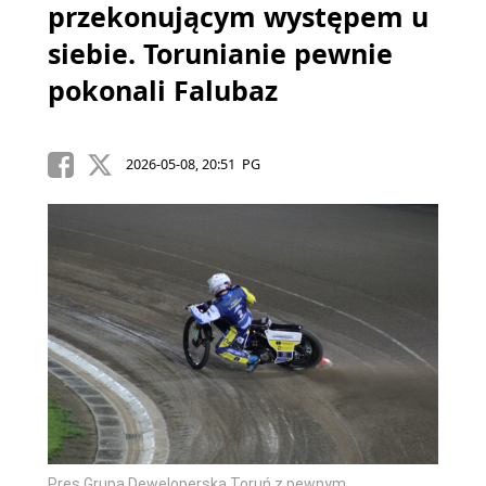
przekonującym występem u
siebie. Torunianie pewnie
pokonali Falubaz
2026-05-08, 20:51 PG
Pres Grupa Deweloperska Toruń z pewnym