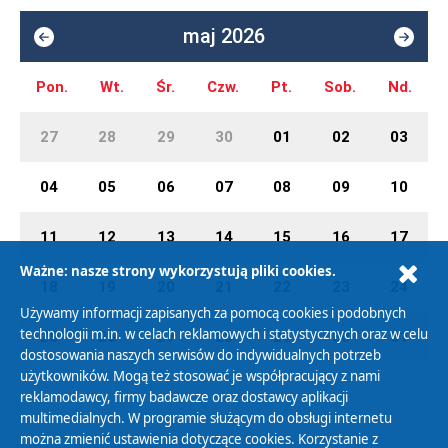
maj 2026
Pon.
Wt.
Śr.
Czw.
Pt.
Sob.
Nd.
27
28
29
30
01
02
03
04
05
06
07
08
09
10
11
12
13
14
15
16
17
Ważne: nasze strony wykorzystują pliki cookies.
18
19
20
21
22
23
24
Używamy informacji zapisanych za pomocą cookies i podobnych
technologii m.in. w celach reklamowych i statystycznych oraz w celu
25
26
27
28
29
30
31
dostosowania naszych serwisów do indywidualnych potrzeb
użytkowników. Mogą też stosować je współpracujący z nami
reklamodawcy, firmy badawcze oraz dostawcy aplikacji
multimedialnych. W programie służącym do obsługi internetu
można zmienić ustawienia dotyczące cookies. Korzystanie z