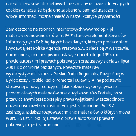
Polityka Prywatności
naszych serwisów internetowych bez zmiany ustawień dotyczących
Zasady korzystania z Serwisu
cookies oznacza, że będą one zapisane w pamięci urządzenia.
Więcej informacji można znaleźć w naszej
Polityce prywatności
Organizacje Pożytku Publicznego
Cyfryzacja DAB+
Zamieszczone na stronach internetowych www.radiopik.pl
materiały sygnowane skrótem „PAP” stanowią element Serwisów
Polityka ochrony danych osobowych
Informacyjnych PAP, będących bazą danych, których producentem
Abonament
i wydawcą jest Polska Agencja Prasowa S.A. z siedzibą w Warszawie.
Zamówienia publiczne
Chronione są one przepisami ustawy z dnia 4 lutego 1994 r. o
prawie autorskim i prawach pokrewnych oraz ustawy z dnia 27 lipca
2001 r. o ochronie baz danych. Powyższe materiały
Biuletyn Informacji Publicznej
wykorzystywane są przez Polskie Radio Regionalną Rozgłośnię w
Bydgoszczy „Polskie Radio Pomorza i Kujaw” S.A. na podstawie
stosownej umowy licencyjnej. Jakiekolwiek wykorzystywanie
przedmiotowych materiałów przez użytkowników Portalu, poza
przewidzianymi przez przepisy prawa wyjątkami, w szczególności
dozwolonym użytkiem osobistym, jest zabronione. PAP S.A.
zastrzega, iż dalsze rozpowszechnianie materiałów, o których mowa
w art. 25 ust. 1 pkt. b) ustawy o prawie autorskim i prawach
pokrewnych, jest zabronione.