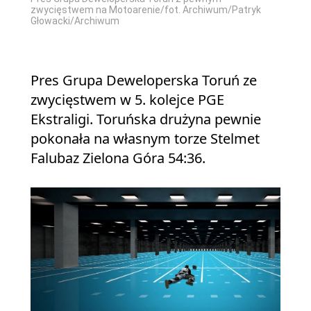
zwycięstwem na Motoarenie/fot. Archiwum/Patryk
Głowacki/Archiwum
Pres Grupa Deweloperska Toruń ze
zwycięstwem w 5. kolejce PGE
Ekstraligi. Toruńska drużyna pewnie
pokonała na własnym torze Stelmet
Falubaz Zielona Góra 54:36.