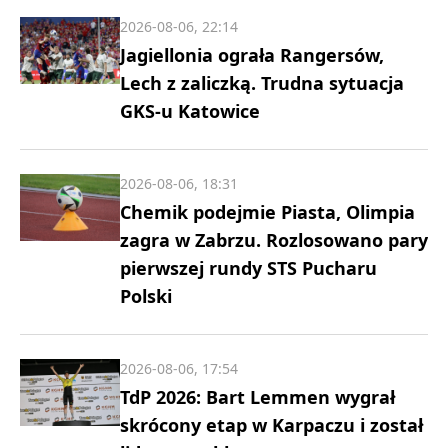
2026-08-06, 22:14
Jagiellonia ograła Rangersów,
Lech z zaliczką. Trudna sytuacja
GKS-u Katowice
2026-08-06, 18:31
Chemik podejmie Piasta, Olimpia
zagra w Zabrzu. Rozlosowano pary
pierwszej rundy STS Pucharu
Polski
2026-08-06, 17:54
TdP 2026: Bart Lemmen wygrał
skrócony etap w Karpaczu i został