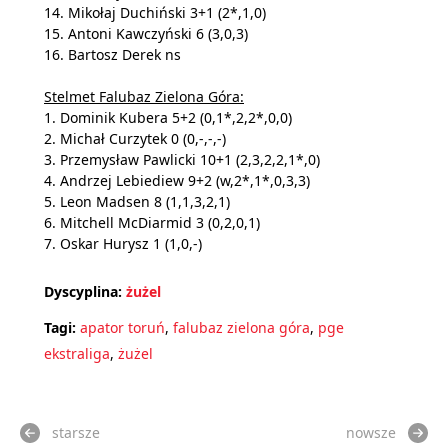
14. Mikołaj Duchiński 3+1 (2*,1,0)
15. Antoni Kawczyński 6 (3,0,3)
16. Bartosz Derek ns
Stelmet Falubaz Zielona Góra:
1. Dominik Kubera 5+2 (0,1*,2,2*,0,0)
2. Michał Curzytek 0 (0,-,-,-)
3. Przemysław Pawlicki 10+1 (2,3,2,2,1*,0)
4. Andrzej Lebiediew 9+2 (w,2*,1*,0,3,3)
5. Leon Madsen 8 (1,1,3,2,1)
6. Mitchell McDiarmid 3 (0,2,0,1)
7. Oskar Hurysz 1 (1,0,-)
Dyscyplina:
żużel
Tagi:
apator toruń
,
falubaz zielona góra
,
pge
ekstraliga
,
żużel
starsze
nowsze