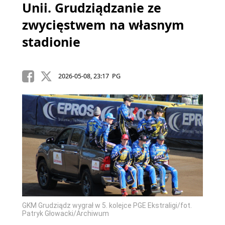
Unii. Grudziądzanie ze
zwycięstwem na własnym
stadionie
2026-05-08, 23:17 PG
GKM Grudziądz wygrał w 5. kolejce PGE Ekstraligi/fot.
Patryk Głowacki/Archiwum