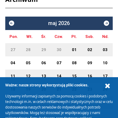
maj 2026
Pon.
Wt.
Śr.
Czw.
Pt.
Sob.
Nd.
27
28
29
30
01
02
03
04
05
06
07
08
09
10
11
12
13
14
15
16
17
Ważne: nasze strony wykorzystują pliki cookies.
18
19
20
21
22
23
24
Używamy informacji zapisanych za pomocą cookies i podobnych
technologii m.in. w celach reklamowych i statystycznych oraz w celu
25
26
27
28
29
30
31
dostosowania naszych serwisów do indywidualnych potrzeb
użytkowników. Mogą też stosować je współpracujący z nami