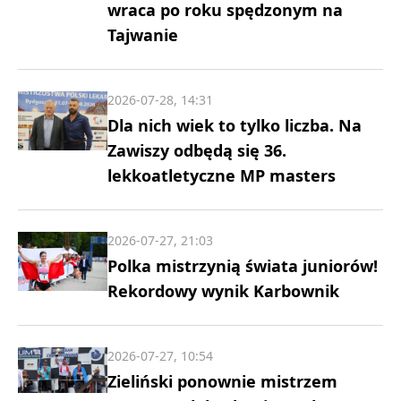
wraca po roku spędzonym na
Tajwanie
2026-07-28, 14:31
Dla nich wiek to tylko liczba. Na
Zawiszy odbędą się 36.
lekkoatletyczne MP masters
2026-07-27, 21:03
Polka mistrzynią świata juniorów!
Rekordowy wynik Karbownik
2026-07-27, 10:54
Zieliński ponownie mistrzem