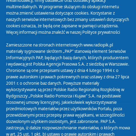
reklamodawcy, firmy badawcze oraz dostawcy aplikacji
multimedialnych. W programie służącym do obsługi internetu
można zmienić ustawienia dotyczące cookies. Korzystanie z
Polityka Prywatności
naszych serwisów internetowych bez zmiany ustawień dotyczących
Zasady korzystania z Serwisu
cookies oznacza, że będą one zapisane w pamięci urządzenia.
Więcej informacji można znaleźć w naszej
Polityce prywatności
Organizacje Pożytku Publicznego
Cyfryzacja DAB+
Zamieszczone na stronach internetowych www.radiopik.pl
materiały sygnowane skrótem „PAP” stanowią element Serwisów
Polityka ochrony danych osobowych
Informacyjnych PAP, będących bazą danych, których producentem
Abonament
i wydawcą jest Polska Agencja Prasowa S.A. z siedzibą w Warszawie.
Zamówienia publiczne
Chronione są one przepisami ustawy z dnia 4 lutego 1994 r. o
prawie autorskim i prawach pokrewnych oraz ustawy z dnia 27 lipca
2001 r. o ochronie baz danych. Powyższe materiały
Biuletyn Informacji Publicznej
wykorzystywane są przez Polskie Radio Regionalną Rozgłośnię w
Bydgoszczy „Polskie Radio Pomorza i Kujaw” S.A. na podstawie
stosownej umowy licencyjnej. Jakiekolwiek wykorzystywanie
przedmiotowych materiałów przez użytkowników Portalu, poza
przewidzianymi przez przepisy prawa wyjątkami, w szczególności
dozwolonym użytkiem osobistym, jest zabronione. PAP S.A.
zastrzega, iż dalsze rozpowszechnianie materiałów, o których mowa
w art. 25 ust. 1 pkt. b) ustawy o prawie autorskim i prawach