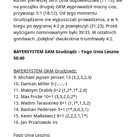
koniec pierwszej serii Unia odpowiedziała (11:13), ale
na początku drugiej GKM wyprowadził mocny cios,
przywożąc 5:1 (18:12). Od tego momentu
Grudziądzanie nie wypuszczali prowadzenia, a w 9.
biegu po wygranej 4:2 je powiększyli (31:23). Przed
wyścigami nominowanymi było 39:33. W ostatnich
gonitwach „Gołębie” dwukrotnie triumfowały 4:2.
BAYERSYSTEM GKM Grudziądz – Fogo Unia Leszno
50:40
BAYERSYSTEM GKM Grudziądz:
9. Michael Jepsen Jensen 13 (3,2,3,2,3)
10. Damian Miller 0 (-,-,-,-)
11. Maksym Drabik 6+2 (1,2*,1*,2,d)
12. Max Fricke 10+1 (3,3,2,0,2*)
13. Wadim Tarasienko 8+1 (1,1*,1,3,2)
14. Bastian Pedersen 5+1 (1*,0,0,3,1)
15. Kevin Małkiewicz 8+1 (2,2,2,1,1*)
16. Jan Przanowski ns
Fogo Unia Leszno: