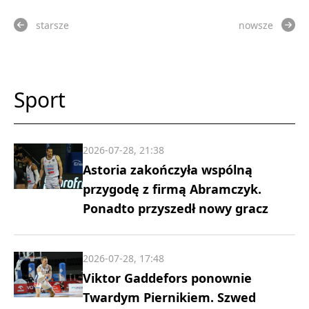
starsze
nowsze
Sport
2026-07-28, 21:38
Astoria zakończyła wspólną
przygodę z firmą Abramczyk.
Ponadto przyszedł nowy gracz
2026-07-28, 17:48
Viktor Gaddefors ponownie
Twardym Piernikiem. Szwed