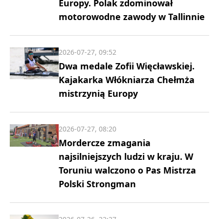
Europy. Polak zdominował
motorowodne zawody w Tallinnie
2026-07-27, 09:52
Dwa medale Zofii Więcławskiej.
Kajakarka Włókniarza Chełmża
mistrzynią Europy
2026-07-27, 08:20
Mordercze zmagania
najsilniejszych ludzi w kraju. W
Toruniu walczono o Pas Mistrza
Polski Strongman