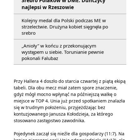
Srebro Polaków w DME. Duńczycy
najlepsi w Rzeszowie
Kolejny medal dla Polski podczas ME w
strzelectwie. Drużyna kobiet sięgnęła po
srebro
„Anioły” w końcu z przekonującym
występem u siebie. Torunianie pewnie
pokonali Falubaz
Przy Hallera 4 doszło do starcia czwartej z piątą ekipą
tabeli. Dla obu mecz miał zatem spore znaczenie,
gdyż mógł mocno wpłynąć na późniejszą walkę o
miejsce w TOP 4. Unia już przed spotkaniem znalazła
się w trudnym położeniu, przyjeżdżając bez
kontuzjowanego Janusza Kołodzieja, za którego
stosowano zastępstwo zawodnika.
Pojedynek zaczął się nieźle dla gospodarzy (11:7). Na