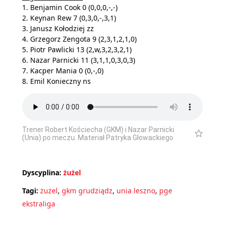
1. Benjamin Cook 0 (0,0,0,-,-)
2. Keynan Rew 7 (0,3,0,-,3,1)
3. Janusz Kołodziej zz
4. Grzegorz Zengota 9 (2,3,1,2,1,0)
5. Piotr Pawlicki 13 (2,w,3,2,3,2,1)
6. Nazar Parnicki 11 (3,1,1,0,3,0,3)
7. Kacper Mania 0 (0,-,0)
8. Emil Konieczny ns
Trener Robert Kościecha (GKM) i Nazar Parnicki
(Unia) po meczu. Materiał Patryka Głowackiego
Dyscyplina:
żużel
Tagi:
żużel
,
gkm grudziądz
,
unia leszno
,
pge
ekstraliga