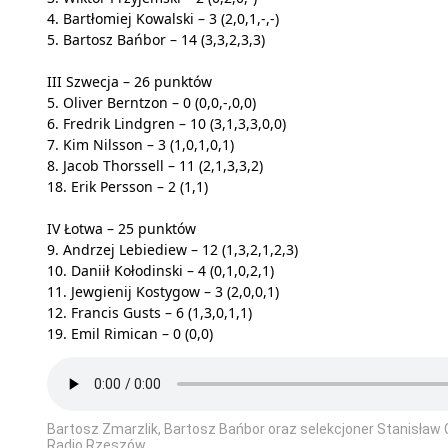
4. Bartłomiej Kowalski – 3 (2,0,1,-,-)
5. Bartosz Bańbor – 14 (3,3,2,3,3)
III Szwecja – 26 punktów
5. Oliver Berntzon – 0 (0,0,-,0,0)
6. Fredrik Lindgren – 10 (3,1,3,3,0,0)
7. Kim Nilsson – 3 (1,0,1,0,1)
8. Jacob Thorssell – 11 (2,1,3,3,2)
18. Erik Persson – 2 (1,1)
IV Łotwa – 25 punktów
9. Andrzej Lebiediew – 12 (1,3,2,1,2,3)
10. Daniił Kołodinski – 4 (0,1,0,2,1)
11. Jewgienij Kostygow – 3 (2,0,0,1)
12. Francis Gusts – 6 (1,3,0,1,1)
19. Emil Rimican – 0 (0,0)
Bartosz Zmarzlik, Bartosz Bańbor oraz selekcjoner Stanisław
Radio Rzeszów