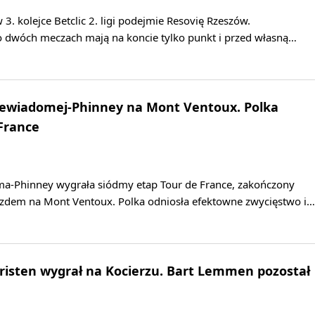
3. kolejce Betclic 2. ligi podejmie Resovię Rzeszów.
po dwóch meczach mają na koncie tylko punkt i przed własną…
Niewiadomej-Phinney na Mont Ventoux. Polka
 France
a-Phinney wygrała siódmy etap Tour de France, zakończony
dem na Mont Ventoux. Polka odniosła efektowne zwycięstwo i…
hristen wygrał na Kocierzu. Bart Lemmen pozostał