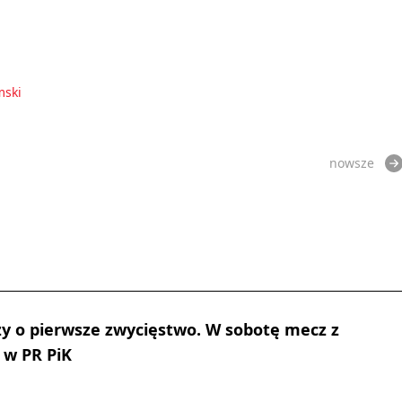
mski
nowsze
y o pierwsze zwycięstwo. W sobotę mecz z
 w PR PiK