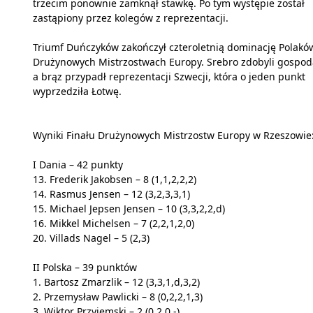
trzecim ponownie zamknął stawkę. Po tym występie został
zastąpiony przez kolegów z reprezentacji.
Triumf Duńczyków zakończył czteroletnią dominację Polakó
Drużynowych Mistrzostwach Europy. Srebro zdobyli gospod
a brąz przypadł reprezentacji Szwecji, która o jeden punkt
wyprzedziła Łotwę.
Wyniki Finału Drużynowych Mistrzostw Europy w Rzeszowie
I Dania – 42 punkty
13. Frederik Jakobsen – 8 (1,1,2,2,2)
14. Rasmus Jensen – 12 (3,2,3,3,1)
15. Michael Jepsen Jensen – 10 (3,3,2,2,d)
16. Mikkel Michelsen – 7 (2,2,1,2,0)
20. Villads Nagel – 5 (2,3)
II Polska – 39 punktów
1. Bartosz Zmarzlik – 12 (3,3,1,d,3,2)
2. Przemysław Pawlicki – 8 (0,2,2,1,3)
3. Wiktor Przyjemski – 2 (0,2,0,-)