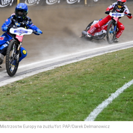
 Mistrzostw Europy na żużlu/fot. PAP/Darek Delmanowicz