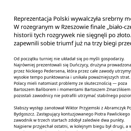
Reprezentacja Polski wywalczyła srebrny m
W rozegranym w Rzeszowie finale „biało‑cze
historii tych rozgrywek nie sięgnęli po złot
zapewnili sobie triumf już na trzy biegi p
Od początku turniej nie układał się po myśli gospodarzy.
Najrówniej prezentowali się Duńczycy, drużyna prowadzon
przez Nickiego Pedersena, która przez całe zawody utrzym
wysokie tempo punktowania i unikała poważniejszych strat.
Polacy mieli natomiast problemy ze skutecznością — poza
Bartoszem Bańborem i momentami Bartoszem Zmarzlikiem
pozostali zawodnicy nie potrafili utrzymać stabilnego pozi
Słabszy występ zanotował Wiktor Przyjemski z Abramczyk Po
Bydgoszcz. Zastępujący kontuzjowanego Piotra Pawlickiego
zawodnik w trzech startach zdobył zaledwie dwa punkty.
Najpierw przyjechał ostatni, w kolejnym biegu był drugi, a 