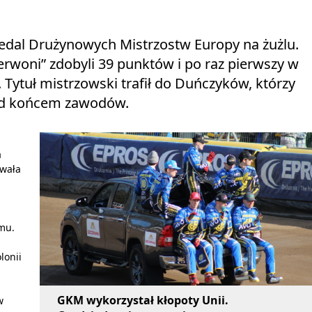
edal Drużynowych Mistrzostw Europy na żużlu.
rwoni” zdobyli 39 punktów i po raz pierwszy w
o. Tytuł mistrzowski trafił do Duńczyków, którzy
rzed końcem zawodów.
a
ywała
omu.
lonii
GKM wykorzystał kłopoty Unii.
w