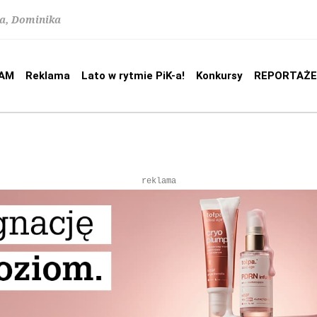
na, Dominika
AM
Reklama
Lato w rytmie PiK-a!
Konkursy
REPORTAŻE
reklama