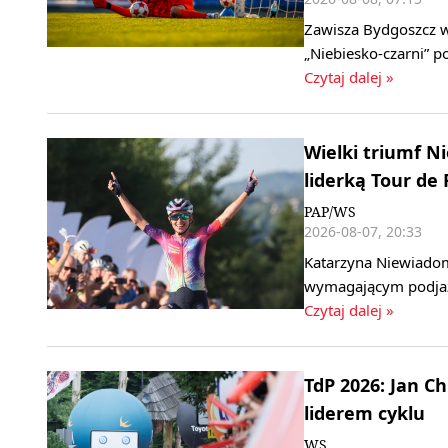
Zawisza Bydgoszcz w 
„Niebiesko‑czarni” 
Czytaj dalej »
Wielki triumf 
liderką Tour de
PAP/WS
2026-08-07, 20:33
Katarzyna Niewiadom
wymagającym podjaz
Czytaj dalej »
TdP 2026: Jan C
liderem cyklu
WS