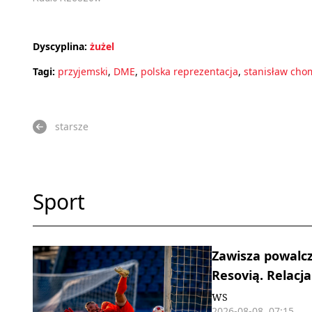
Dyscyplina:
żużel
Tagi:
przyjemski
,
DME
,
polska reprezentacja
,
stanisław cho
starsze
Sport
Zawisza powalcz
Resovią. Relacja
WS
2026-08-08, 07:15