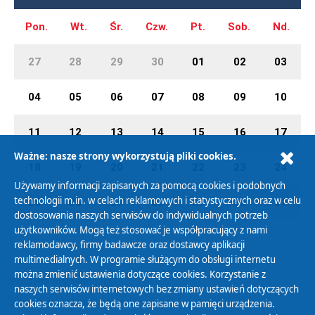
Pon.
Wt.
Śr.
Czw.
Pt.
Sob.
Nd.
27
28
29
30
01
02
03
04
05
06
07
08
09
10
11
12
13
14
15
16
17
Ważne: nasze strony wykorzystują pliki cookies.
18
19
20
21
22
23
24
Używamy informacji zapisanych za pomocą cookies i podobnych
technologii m.in. w celach reklamowych i statystycznych oraz w celu
25
26
27
28
29
30
31
dostosowania naszych serwisów do indywidualnych potrzeb
użytkowników. Mogą też stosować je współpracujący z nami
reklamodawcy, firmy badawcze oraz dostawcy aplikacji
multimedialnych. W programie służącym do obsługi internetu
można zmienić ustawienia dotyczące cookies. Korzystanie z
Polityka Prywatności
naszych serwisów internetowych bez zmiany ustawień dotyczących
Zasady korzystania z Serwisu
cookies oznacza, że będą one zapisane w pamięci urządzenia.