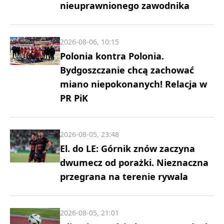
nieuprawnionego zawodnika
2026-08-06, 10:15
Polonia kontra Polonia.
Bydgoszczanie chcą zachować
miano niepokonanych! Relacja w
PR PiK
2026-08-05, 23:48
El. do LE: Górnik znów zaczyna
dwumecz od porażki. Nieznaczna
przegrana na terenie rywala
2026-08-05, 21:01