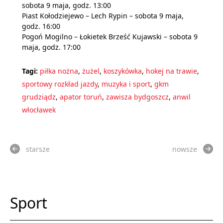
sobota 9 maja, godz. 13:00
Piast Kołodziejewo – Lech Rypin – sobota 9 maja,
godz. 16:00
Pogoń Mogilno – Łokietek Brześć Kujawski – sobota 9
maja, godz. 17:00
Tagi:
piłka nożna
,
żużel
,
koszykówka
,
hokej na trawie
,
sportowy rozkład jazdy
,
muzyka i sport
,
gkm
grudziądz
,
apator toruń
,
zawisza bydgoszcz
,
anwil
włocławek
starsze
nowsze
Sport