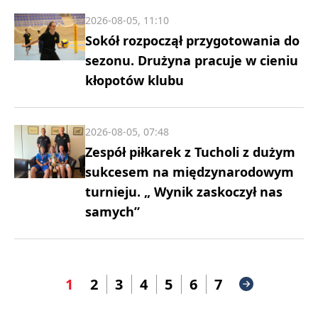
2026-08-05, 11:10
Sokół rozpoczął przygotowania do
sezonu. Drużyna pracuje w cieniu
kłopotów klubu
2026-08-05, 07:48
Zespół piłkarek z Tucholi z dużym
sukcesem na międzynarodowym
turnieju. „ Wynik zaskoczył nas
samych”
1
2
3
4
5
6
7