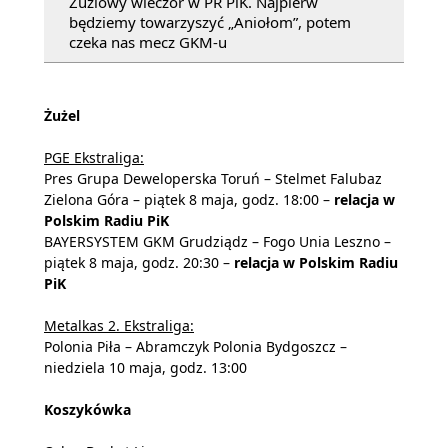
Żużlowy wieczór w PR PiK. Najpierw
będziemy towarzyszyć „Aniołom”, potem
czeka nas mecz GKM-u
Żużel
PGE Ekstraliga:
Pres Grupa Deweloperska Toruń – Stelmet Falubaz
Zielona Góra – piątek 8 maja, godz. 18:00 –
relacja w
Polskim Radiu PiK
BAYERSYSTEM GKM Grudziądz – Fogo Unia Leszno –
piątek 8 maja, godz. 20:30 –
relacja w Polskim Radiu
PiK
Metalkas 2. Ekstraliga:
Polonia Piła – Abramczyk Polonia Bydgoszcz –
niedziela 10 maja, godz. 13:00
Koszykówka