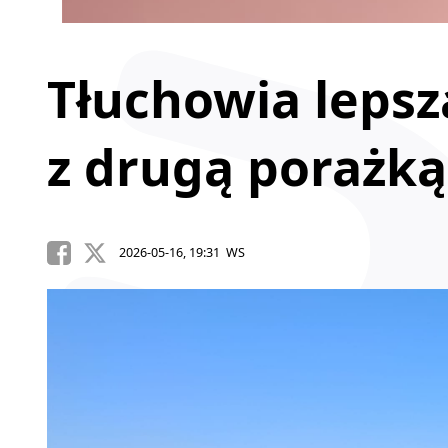
Tłuchowia leps
z drugą porażką
2026-05-16, 19:31 WS