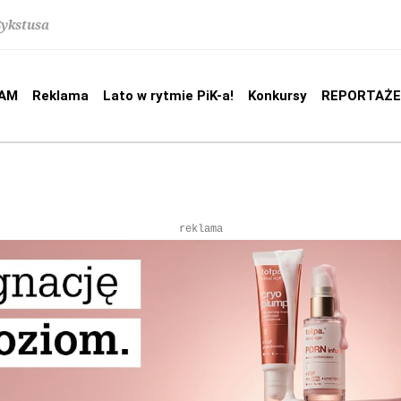
Sykstusa
AM
Reklama
Lato w rytmie PiK-a!
Konkursy
REPORTAŻE
reklama