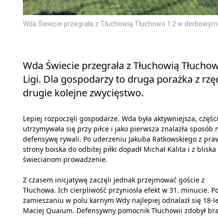
Wda Świecie przegrała z Tłuchowią Tłuchowo 1:2 w derbowym mec
Wda Świecie przegrała z Tłuchowią Tłuchow
Ligi. Dla gospodarzy to druga porażka z rz
drugie kolejne zwycięstwo.
Lepiej rozpoczęli gospodarze. Wda była aktywniejsza, części
utrzymywała się przy piłce i jako pierwsza znalazła sposób 
defensywę rywali. Po uderzeniu Jakuba Ratkowskiego z pra
strony boiska do odbitej piłki dopadł Michał Kalita i z bliska
świecianom prowadzenie.
Z czasem inicjatywę zaczęli jednak przejmować goście z
Tłuchowa. Ich cierpliwość przyniosła efekt w 31. minucie. P
zamieszaniu w polu karnym Wdy najlepiej odnalazł się 18-le
Maciej Quaium. Defensywny pomocnik Tłuchowii zdobył b