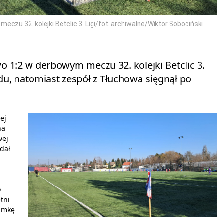
zu 32. kolejki Betclic 3. Ligi/fot. archiwalne/Wiktor Sobociński
o 1:2 w derbowym meczu 32. kolejki Betclic 3.
ędu, natomiast zespół z Tłuchowa sięgnął po
ej
na
wej
 dał
o
tni
ramkę