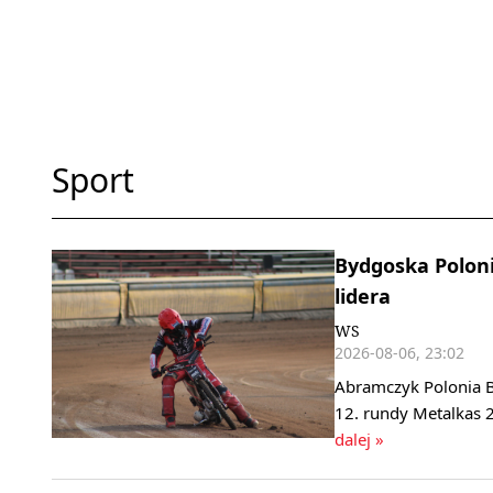
Sport
Bydgoska Polonia
lidera
WS
2026-08-06, 23:02
Abramczyk Polonia B
12. rundy Metalkas 2
dalej »