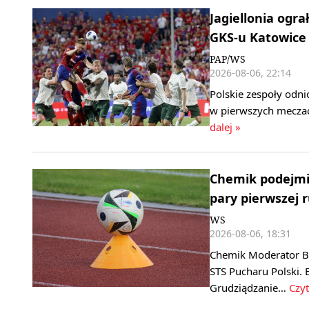
Jagiellonia ogra
GKS-u Katowice
PAP/WS
2026-08-06, 22:14
Polskie zespoły odni
w pierwszych meczac
dalej »
Chemik podejmie
pary pierwszej 
WS
2026-08-06, 18:31
Chemik Moderator By
STS Pucharu Polski. 
Grudziądzanie…
Czyt