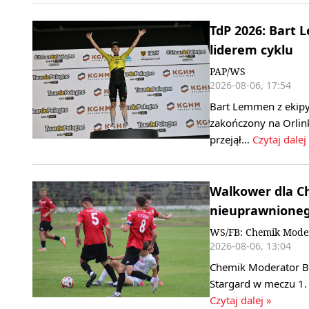
TdP 2026: Bart 
liderem cyklu
PAP/WS
2026-08-06, 17:54
Bart Lemmen z ekipy
zakończony na Orlink
przejął…
Czytaj dalej
Walkower dla C
nieuprawnione
WS/FB: Chemik Mode
2026-08-06, 13:04
Chemik Moderator By
Stargard w meczu 1. 
Czytaj dalej »