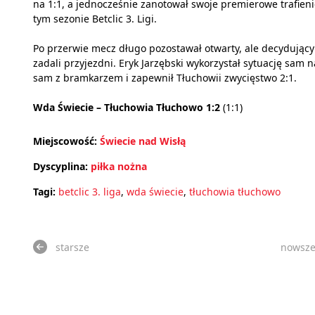
na 1:1, a jednocześnie zanotował swoje premierowe trafien
tym sezonie Betclic 3. Ligi.
Po przerwie mecz długo pozostawał otwarty, ale decydujący
zadali przyjezdni. Eryk Jarzębski wykorzystał sytuację sam n
sam z bramkarzem i zapewnił Tłuchowii zwycięstwo 2:1.
Wda Świecie – Tłuchowia Tłuchowo 1:2
(1:1)
Miejscowość:
Świecie nad Wisłą
Dyscyplina:
piłka nożna
Tagi:
betclic 3. liga
,
wda świecie
,
tłuchowia tłuchowo
starsze
nowsz