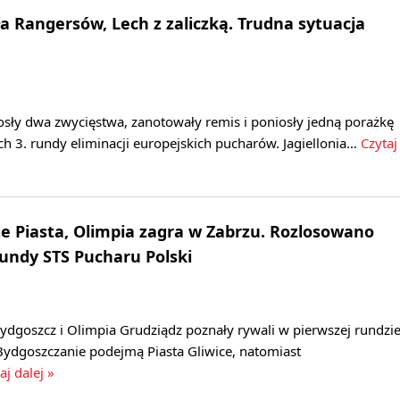
ła Rangersów, Lech z zaliczką. Trudna sytuacja
osły dwa zwycięstwa, zanotowały remis i poniosły jedną porażkę
h 3. rundy eliminacji europejskich pucharów. Jagiellonia…
Czytaj
 Piasta, Olimpia zagra w Zabrzu. Rozlosowano
rundy STS Pucharu Polski
dgoszcz i Olimpia Grudziądz poznały rywali w pierwszej rundzi
Bydgoszczanie podejmą Piasta Gliwice, natomiast
aj dalej »