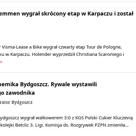
Lemmen wygrał skrócony etap w Karpaczu i został
 Visma-Lease a Bike wygrał czwarty etap Tour de Pologne,
u w Karpaczu. Holender wyprzedził Christiana Scaroniego i
 »
hemika Bydgoszcz. Rywale wystawili
go zawodnika
rator Bydgoszcz
dgoszcz wygrał walkowerem 3:0 z KGS Polski Cukier Kluczevią
kolejki Betclic 3. Ligi. Komisja ds. Rozgrywek PZPN zmieniła…