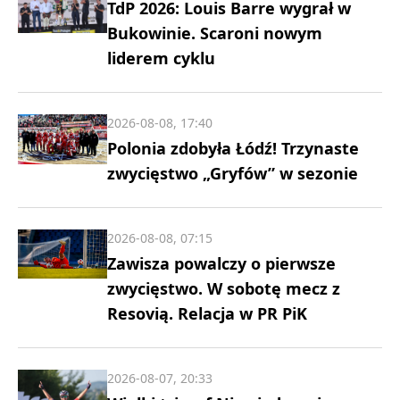
TdP 2026: Louis Barre wygrał w
Bukowinie. Scaroni nowym
liderem cyklu
2026-08-08, 17:40
Polonia zdobyła Łódź! Trzynaste
zwycięstwo „Gryfów” w sezonie
2026-08-08, 07:15
Zawisza powalczy o pierwsze
zwycięstwo. W sobotę mecz z
Resovią. Relacja w PR PiK
2026-08-07, 20:33