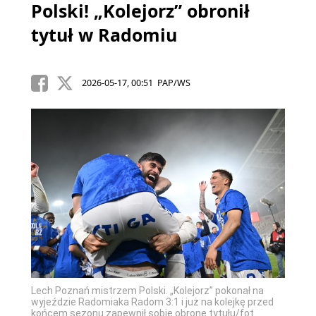
Polski! „Kolejorz” obronił
tytuł w Radomiu
2026-05-17, 00:51 PAP/WS
Lech Poznań mistrzem Polski. „Kolejorz” pokonał na
wyjeździe Radomiaka Radom 3:1 i już na kolejkę przed
końcem sezonu zapewnił sobie obronę tytułu/fot.