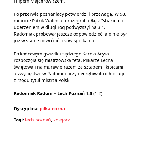
Filipem Majchrowiczem.
Po przerwie poznaniacy potwierdzili przewagę. W 58.
minucie Patrik Walemark rozegrał piłkę z Ishakiem i
uderzeniem w długi róg podwyższył na 3:1.
Radomiak próbował jeszcze odpowiedzieć, ale nie był
już w stanie odwrócić losów spotkania.
Po końcowym gwizdku sędziego Karola Arysa
rozpoczęła się mistrzowska feta. Piłkarze Lecha
świętowali na murawie razem ze sztabem i kibicami,
a zwycięstwo w Radomiu przypieczętowało ich drugi
z rzędu tytuł mistrza Polski.
Radomiak Radom – Lech Poznań 1:3
(1:2)
Dyscyplina:
piłka nożna
Tagi:
lech poznań
,
kolejorz