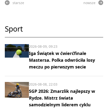
starsze
nowsze
Sport
2026-08-09, 09:23
Iga Świątek w ćwierćfinale
Mastersa. Polka odwróciła losy
meczu po pierwszym secie
2026-08-08, 22:03
SGP 2026: Zmarzlik najlepszy w
Rydze. Mistrz świata
samodzielnym liderem cyklu