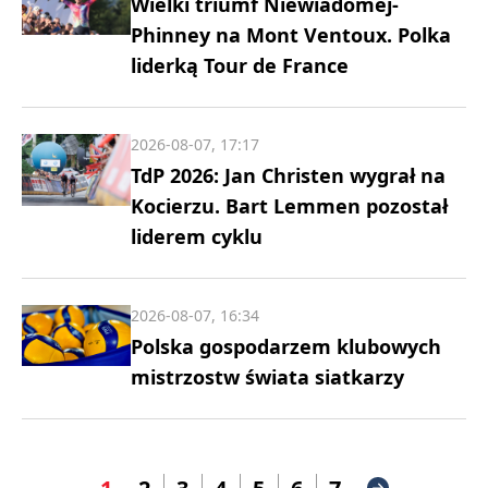
Wielki triumf Niewiadomej-
Phinney na Mont Ventoux. Polka
liderką Tour de France
2026-08-07, 17:17
TdP 2026: Jan Christen wygrał na
Kocierzu. Bart Lemmen pozostał
liderem cyklu
2026-08-07, 16:34
Polska gospodarzem klubowych
mistrzostw świata siatkarzy