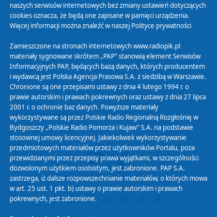
naszych serwisów internetowych bez zmiany ustawień dotyczących
Zasady korzystania z Serwisu
cookies oznacza, że będą one zapisane w pamięci urządzenia.
Więcej informacji można znaleźć w naszej
Polityce prywatności
Organizacje Pożytku Publicznego
Cyfryzacja DAB+
Zamieszczone na stronach internetowych www.radiopik.pl
materiały sygnowane skrótem „PAP” stanowią element Serwisów
Polityka ochrony danych osobowych
Informacyjnych PAP, będących bazą danych, których producentem
Abonament
i wydawcą jest Polska Agencja Prasowa S.A. z siedzibą w Warszawie.
Zamówienia publiczne
Chronione są one przepisami ustawy z dnia 4 lutego 1994 r. o
prawie autorskim i prawach pokrewnych oraz ustawy z dnia 27 lipca
2001 r. o ochronie baz danych. Powyższe materiały
Biuletyn Informacji Publicznej
wykorzystywane są przez Polskie Radio Regionalną Rozgłośnię w
Bydgoszczy „Polskie Radio Pomorza i Kujaw” S.A. na podstawie
stosownej umowy licencyjnej. Jakiekolwiek wykorzystywanie
przedmiotowych materiałów przez użytkowników Portalu, poza
przewidzianymi przez przepisy prawa wyjątkami, w szczególności
dozwolonym użytkiem osobistym, jest zabronione. PAP S.A.
zastrzega, iż dalsze rozpowszechnianie materiałów, o których mowa
w art. 25 ust. 1 pkt. b) ustawy o prawie autorskim i prawach
pokrewnych, jest zabronione.