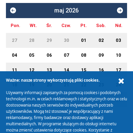
maj 2026
Pon.
Wt.
Śr.
Czw.
Pt.
Sob.
Nd.
27
28
29
30
01
02
03
04
05
06
07
08
09
10
11
12
13
14
15
16
17
Ważne: nasze strony wykorzystują pliki cookies.
18
19
20
21
22
23
24
Używamy informacji zapisanych za pomocą cookies i podobnych
technologii m.in. w celach reklamowych i statystycznych oraz w celu
25
26
27
28
29
30
31
dostosowania naszych serwisów do indywidualnych potrzeb
użytkowników. Mogą też stosować je współpracujący z nami
reklamodawcy, firmy badawcze oraz dostawcy aplikacji
multimedialnych. W programie służącym do obsługi internetu
można zmienić ustawienia dotyczące cookies. Korzystanie z
Polityka Prywatności