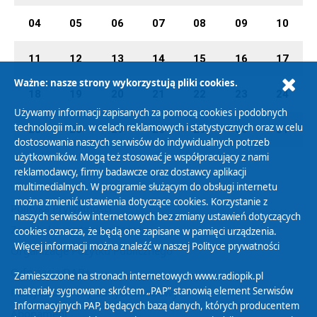
04
05
06
07
08
09
10
11
12
13
14
15
16
17
Ważne: nasze strony wykorzystują pliki cookies.
18
19
20
21
22
23
24
Używamy informacji zapisanych za pomocą cookies i podobnych
technologii m.in. w celach reklamowych i statystycznych oraz w celu
25
26
27
28
29
30
31
dostosowania naszych serwisów do indywidualnych potrzeb
użytkowników. Mogą też stosować je współpracujący z nami
reklamodawcy, firmy badawcze oraz dostawcy aplikacji
multimedialnych. W programie służącym do obsługi internetu
można zmienić ustawienia dotyczące cookies. Korzystanie z
Polityka Prywatności
naszych serwisów internetowych bez zmiany ustawień dotyczących
Zasady korzystania z Serwisu
cookies oznacza, że będą one zapisane w pamięci urządzenia.
Więcej informacji można znaleźć w naszej
Polityce prywatności
Organizacje Pożytku Publicznego
Cyfryzacja DAB+
Zamieszczone na stronach internetowych www.radiopik.pl
materiały sygnowane skrótem „PAP” stanowią element Serwisów
Polityka ochrony danych osobowych
Informacyjnych PAP, będących bazą danych, których producentem
Abonament