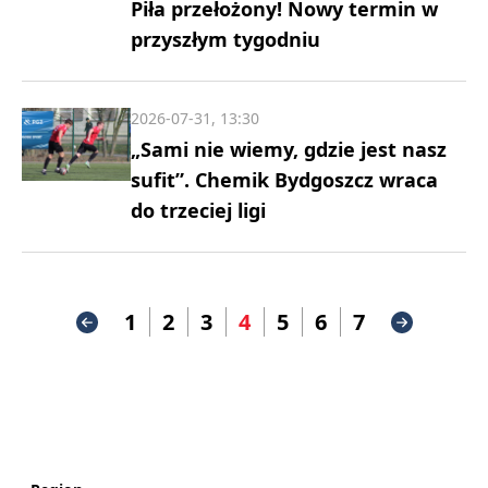
Piła przełożony! Nowy termin w
przyszłym tygodniu
2026-07-31, 13:30
„Sami nie wiemy, gdzie jest nasz
sufit”. Chemik Bydgoszcz wraca
do trzeciej ligi
1
2
3
4
5
6
7