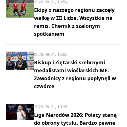
2026-08-01, 18:54
Ekipy z naszego regionu zaczęły
walkę w III Lidze. Wszystkie na
remis, Chemik z szalonym
spotkaniem
2026-08-01, 16:03
Biskup i Ziętarski srebrnymi
medalistami wioślarskich ME.
Zawodnicy z regionu popłynęli w
czwórce
2026-08-01, 10:26
Liga Narodów 2026: Polacy staną
do obrony tytułu. Bardzo pewne