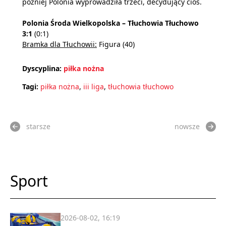
później Polonia wyprowadziła trzeci, decydujący cios.
Polonia Środa Wielkopolska – Tłuchowia Tłuchowo
3:1
(0:1)
Bramka dla Tłuchowii:
Figura (40)
Dyscyplina:
piłka nożna
Tagi:
piłka nożna
,
iii liga
,
tłuchowia tłuchowo
starsze
nowsze
Sport
2026-08-02, 16:19