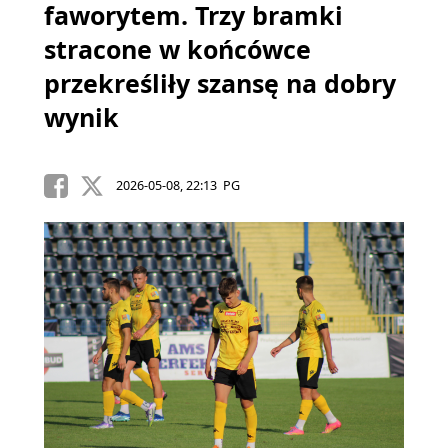
faworytem. Trzy bramki
stracone w końcówce
przekreśliły szansę na dobry
wynik
2026-05-08, 22:13 PG