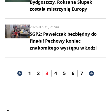
Bydgoszczy. Roksana Słupek
została mistrzynią Europy
2026-07-31, 21:44
SGP2: Pawełczak bezbłędny do
finału! Pechowy koniec
znakomitego występu w Łodzi
1
2
3
4
5
6
7