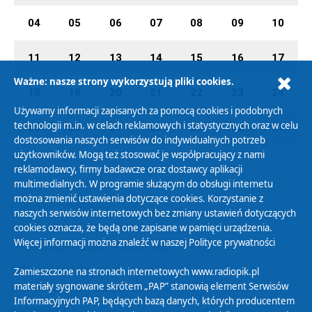
04
05
06
07
08
09
10
11
12
13
14
15
16
17
Ważne: nasze strony wykorzystują pliki cookies.
18
19
20
21
22
23
24
Używamy informacji zapisanych za pomocą cookies i podobnych
technologii m.in. w celach reklamowych i statystycznych oraz w celu
25
26
27
28
29
30
31
dostosowania naszych serwisów do indywidualnych potrzeb
użytkowników. Mogą też stosować je współpracujący z nami
reklamodawcy, firmy badawcze oraz dostawcy aplikacji
multimedialnych. W programie służącym do obsługi internetu
można zmienić ustawienia dotyczące cookies. Korzystanie z
Polityka Prywatności
naszych serwisów internetowych bez zmiany ustawień dotyczących
Zasady korzystania z Serwisu
cookies oznacza, że będą one zapisane w pamięci urządzenia.
Więcej informacji można znaleźć w naszej
Polityce prywatności
Organizacje Pożytku Publicznego
Cyfryzacja DAB+
Zamieszczone na stronach internetowych www.radiopik.pl
materiały sygnowane skrótem „PAP” stanowią element Serwisów
Polityka ochrony danych osobowych
Informacyjnych PAP, będących bazą danych, których producentem
Abonament