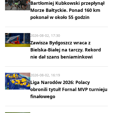
Bartłomiej Kubkowski przepłynął
Morze Bałtyckie. Ponad 160 km
pokonał w około 55 godzin
2026-08-02, 17:30
Zawisza Bydgoszcz wraca z
Bielska-Białej na tarczy. Rekord
nie dał szans beniaminkowi
2026-08-02, 16:19
Liga Narodów 2026: Polacy
obronili tytuł! Fornal MVP turnieju
finałowego