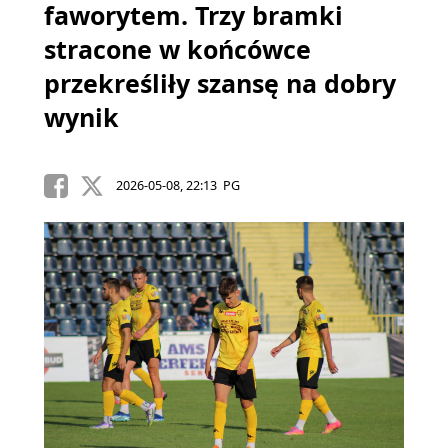
faworytem. Trzy bramki
stracone w końcówce
przekreśliły szansę na dobry
wynik
2026-05-08, 22:13 PG