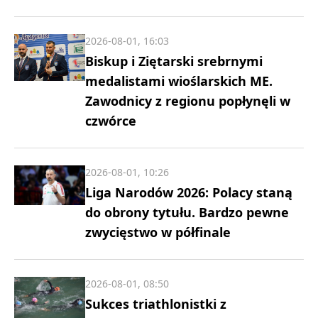
2026-08-01, 16:03
Biskup i Ziętarski srebrnymi
medalistami wioślarskich ME.
Zawodnicy z regionu popłynęli w
czwórce
2026-08-01, 10:26
Liga Narodów 2026: Polacy staną
do obrony tytułu. Bardzo pewne
zwycięstwo w półfinale
2026-08-01, 08:50
Sukces triathlonistki z