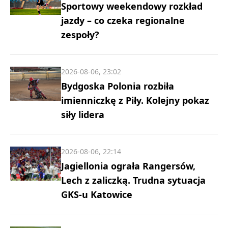
Sportowy weekendowy rozkład
jazdy – co czeka regionalne
zespoły?
2026-08-06, 23:02
Bydgoska Polonia rozbiła
imienniczkę z Piły. Kolejny pokaz
siły lidera
2026-08-06, 22:14
Jagiellonia ograła Rangersów,
Lech z zaliczką. Trudna sytuacja
GKS-u Katowice