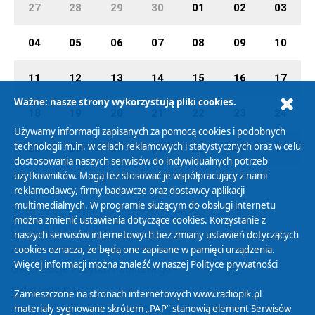
27
28
29
30
01
02
03
04
05
06
07
08
09
10
11
12
13
14
15
16
17
Ważne: nasze strony wykorzystują pliki cookies.
18
19
20
21
22
23
24
Używamy informacji zapisanych za pomocą cookies i podobnych
technologii m.in. w celach reklamowych i statystycznych oraz w celu
25
26
27
28
29
30
31
dostosowania naszych serwisów do indywidualnych potrzeb
użytkowników. Mogą też stosować je współpracujący z nami
reklamodawcy, firmy badawcze oraz dostawcy aplikacji
multimedialnych. W programie służącym do obsługi internetu
można zmienić ustawienia dotyczące cookies. Korzystanie z
Polityka Prywatności
naszych serwisów internetowych bez zmiany ustawień dotyczących
Zasady korzystania z Serwisu
cookies oznacza, że będą one zapisane w pamięci urządzenia.
Więcej informacji można znaleźć w naszej
Polityce prywatności
Organizacje Pożytku Publicznego
Cyfryzacja DAB+
Zamieszczone na stronach internetowych www.radiopik.pl
materiały sygnowane skrótem „PAP” stanowią element Serwisów
Polityka ochrony danych osobowych