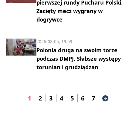
pierwszej rundy Pucharu Polski.
Zacięty mecz wygrany w
dogrywce
2026-08-05, 19:59
Polonia druga na swoim torze
podczas DMPJ. Słabsze występy
torunian i grudziądzan
1
2
3
4
5
6
7