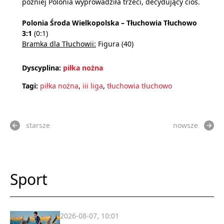
później Polonia wyprowadziła trzeci, decydujący cios.
Polonia Środa Wielkopolska – Tłuchowia Tłuchowo
3:1
(0:1)
Bramka dla Tłuchowii:
Figura (40)
Dyscyplina:
piłka nożna
Tagi:
piłka nożna
,
iii liga
,
tłuchowia tłuchowo
starsze
nowsze
Sport
2026-08-07, 10:01