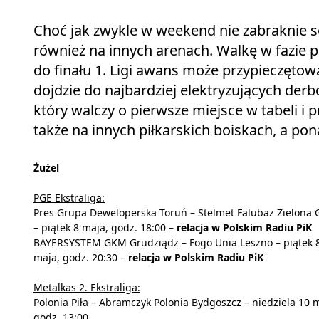
Choć jak zwykle w weekend nie zabraknie so
również na innych arenach. Walkę w fazie p
do finału 1. Ligi awans może przypieczętowa
dojdzie do najbardziej elektryzujących der
który walczy o pierwsze miejsce w tabeli i p
także na innych piłkarskich boiskach, a pon
Żużel
PGE Ekstraliga:
Pres Grupa Deweloperska Toruń – Stelmet Falubaz Zielona 
– piątek 8 maja, godz. 18:00 –
relacja w Polskim Radiu PiK
BAYERSYSTEM GKM Grudziądz – Fogo Unia Leszno – piątek 
maja, godz. 20:30 –
relacja w Polskim Radiu PiK
Metalkas 2. Ekstraliga:
Polonia Piła – Abramczyk Polonia Bydgoszcz – niedziela 10 
godz. 13:00