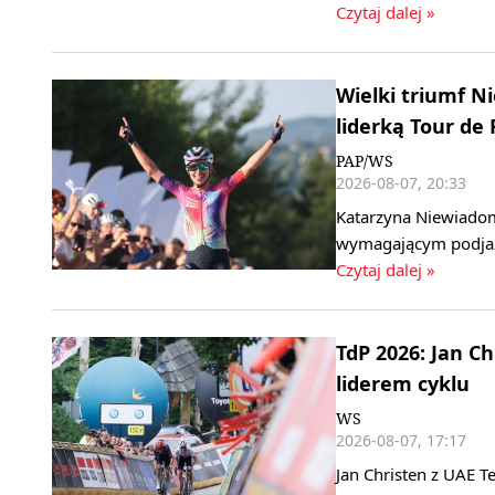
Czytaj dalej »
Wielki triumf 
liderką Tour de
PAP/WS
2026-08-07, 20:33
Katarzyna Niewiadom
wymagającym podjaz
Czytaj dalej »
TdP 2026: Jan C
liderem cyklu
WS
2026-08-07, 17:17
Jan Christen z UAE T