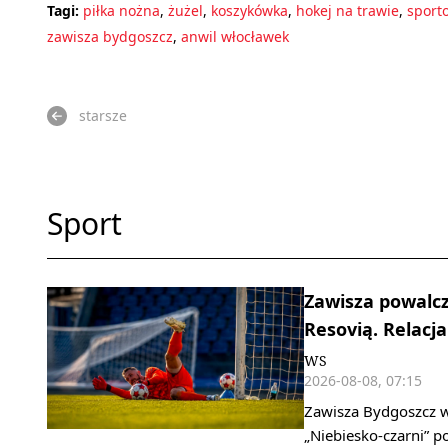
Tagi:
piłka nożna
,
żużel
,
koszykówka
,
hokej na trawie
,
sport
zawisza bydgoszcz
,
anwil włocławek
starsze
Sport
Zawisza powalcz
Resovią. Relacja
WS
2026-08-08, 07:15
Zawisza Bydgoszcz w 
„Niebiesko‑czarni” 