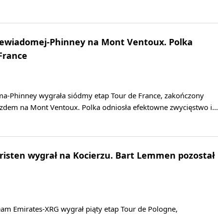
Niewiadomej-Phinney na Mont Ventoux. Polka
 France
a-Phinney wygrała siódmy etap Tour de France, zakończony
dem na Mont Ventoux. Polka odniosła efektowne zwycięstwo i…
hristen wygrał na Kocierzu. Bart Lemmen pozostał
eam Emirates-XRG wygrał piąty etap Tour de Pologne,