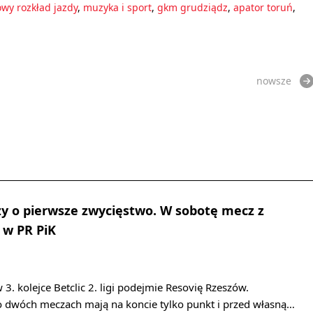
owy rozkład jazdy
,
muzyka i sport
,
gkm grudziądz
,
apator toruń
,
nowsze
y o pierwsze zwycięstwo. W sobotę mecz z
 w PR PiK
3. kolejce Betclic 2. ligi podejmie Resovię Rzeszów.
po dwóch meczach mają na koncie tylko punkt i przed własną…