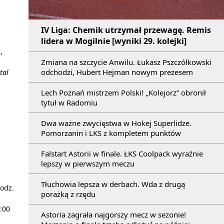
IV Liga: Chemik utrzymał przewagę. Remis
lidera w Mogilnie [wyniki 29. kolejki]
,
Zmiana na szczycie Anwilu. Łukasz Pszczółkowski
odchodzi, Hubert Hejman nowym prezesem
tal
Lech Poznań mistrzem Polski! „Kolejorz” obronił
tytuł w Radomiu
Dwa ważne zwycięstwa w Hokej Superlidze.
Pomorzanin i LKS z kompletem punktów
Falstart Astorii w finale. ŁKS Coolpack wyraźnie
lepszy w pierwszym meczu
Tłuchowia lepsza w derbach. Wda z drugą
odz.
porażką z rzędu
:00
Astoria zagrała najgorszy mecz w sezonie!