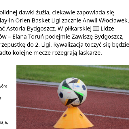
lidnej dawki żużla, ciekawie zapowiada się
lay-in Orlen Basket Ligi zacznie Anwil Włocławek,
ć Astoria Bydgoszcz. W piłkarskiej III Lidze
bów – Elana Toruń podejmie Zawiszę Bydgoszcz,
rzepustkę do 2. Ligi. Rywalizacja toczyć się będzi
adto kolejne mecze rozegrają laskarze.
Góra
8
maja,