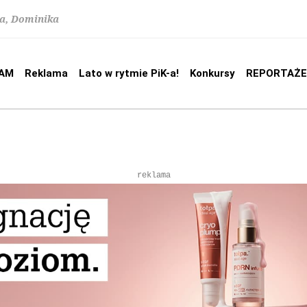
na, Dominika
AM
Reklama
Lato w rytmie PiK-a!
Konkursy
REPORTAŻE
reklama