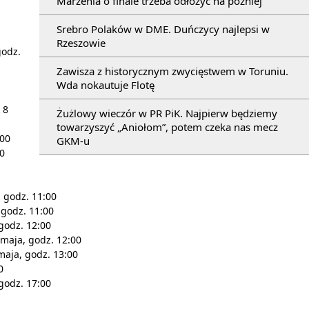
Marzenia o finale trzeba odłożyć na później
Srebro Polaków w DME. Duńczycy najlepsi w
Rzeszowie
godz.
Zawisza z historycznym zwycięstwem w Toruniu.
Wda nokautuje Flotę
 8
Żużlowy wieczór w PR PiK. Najpierw będziemy
towarzyszyć „Aniołom”, potem czeka nas mecz
:00
GKM-u
00
 godz. 11:00
 godz. 11:00
godz. 12:00
maja, godz. 12:00
maja, godz. 13:00
0
godz. 17:00