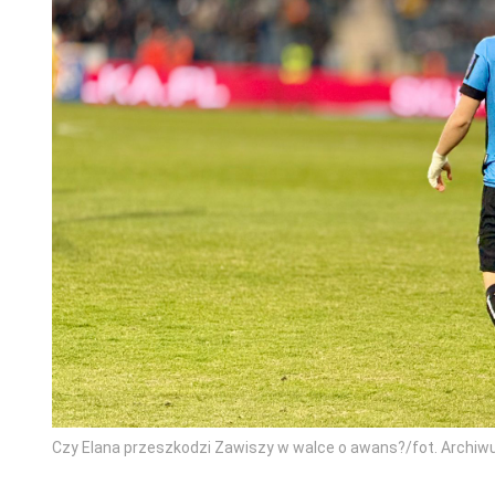
Czy Elana przeszkodzi Zawiszy w walce o awans?/fot. Archiw