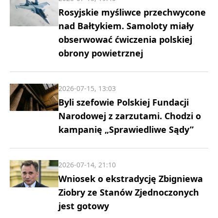
Rosyjskie myśliwce przechwycone
nad Bałtykiem. Samoloty miały
obserwować ćwiczenia polskiej
obrony powietrznej
2026-07-15, 13:03
Byli szefowie Polskiej Fundacji
Narodowej z zarzutami. Chodzi o
kampanię „Sprawiedliwe Sądy”
2026-07-14, 21:10
Wniosek o ekstradycję Zbigniewa
Ziobry ze Stanów Zjednoczonych
jest gotowy