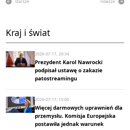
starsze
nowsze
Kraj i świat
2026-07-17, 20:34
Prezydent Karol Nawrocki
podpisał ustawę o zakazie
patostreamingu
2026-07-17, 15:00
Więcej darmowych uprawnień dla
przemysłu. Komisja Europejska
postawiła jednak warunek