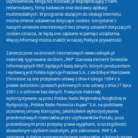
użytkowników. Mogą też stosować je współpracujący z nami
reklamodawcy, firmy badawcze oraz dostawcy aplikacji
multimedialnych. W programie służącym do obsługi internetu
można zmienić ustawienia dotyczące cookies. Korzystanie z
Polityka Prywatności
naszych serwisów internetowych bez zmiany ustawień dotyczących
Zasady korzystania z Serwisu
cookies oznacza, że będą one zapisane w pamięci urządzenia.
Więcej informacji można znaleźć w naszej
Polityce prywatności
Organizacje Pożytku Publicznego
Cyfryzacja DAB+
Zamieszczone na stronach internetowych www.radiopik.pl
materiały sygnowane skrótem „PAP” stanowią element Serwisów
Polityka ochrony danych osobowych
Informacyjnych PAP, będących bazą danych, których producentem
Abonament
i wydawcą jest Polska Agencja Prasowa S.A. z siedzibą w Warszawie.
Zamówienia publiczne
Chronione są one przepisami ustawy z dnia 4 lutego 1994 r. o
prawie autorskim i prawach pokrewnych oraz ustawy z dnia 27 lipca
2001 r. o ochronie baz danych. Powyższe materiały
Biuletyn Informacji Publicznej
wykorzystywane są przez Polskie Radio Regionalną Rozgłośnię w
Bydgoszczy „Polskie Radio Pomorza i Kujaw” S.A. na podstawie
stosownej umowy licencyjnej. Jakiekolwiek wykorzystywanie
przedmiotowych materiałów przez użytkowników Portalu, poza
przewidzianymi przez przepisy prawa wyjątkami, w szczególności
dozwolonym użytkiem osobistym, jest zabronione. PAP S.A.
zastrzega, iż dalsze rozpowszechnianie materiałów, o których mowa