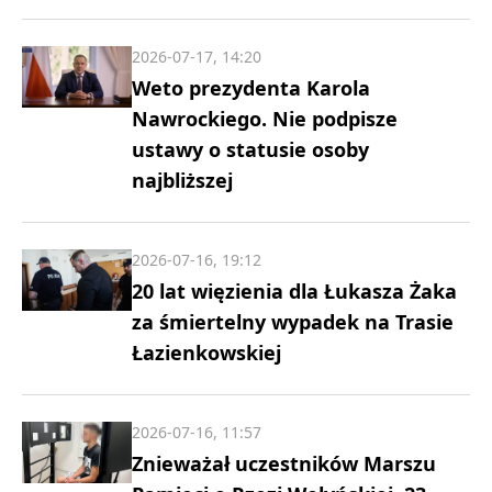
2026-07-17, 14:20
Weto prezydenta Karola
Nawrockiego. Nie podpisze
ustawy o statusie osoby
najbliższej
2026-07-16, 19:12
20 lat więzienia dla Łukasza Żaka
za śmiertelny wypadek na Trasie
Łazienkowskiej
2026-07-16, 11:57
Znieważał uczestników Marszu