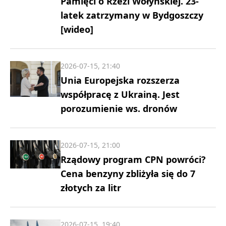
Pamięci o Rzezi Wołyńskiej. 23-
latek zatrzymany w Bydgoszczy
[wideo]
2026-07-15, 21:40
Unia Europejska rozszerza
współpracę z Ukrainą. Jest
porozumienie ws. dronów
2026-07-15, 21:00
Rządowy program CPN powróci?
Cena benzyny zbliżyła się do 7
złotych za litr
2026-07-15, 19:40