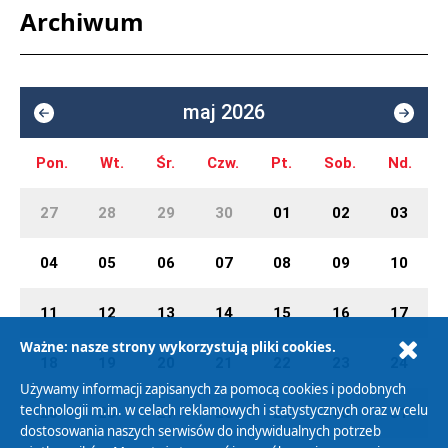
Archiwum
maj 2026
Pon.
Wt.
Śr.
Czw.
Pt.
Sob.
Nd.
27
28
29
30
01
02
03
04
05
06
07
08
09
10
11
12
13
14
15
16
17
Ważne: nasze strony wykorzystują pliki cookies.
18
19
20
21
22
23
24
Używamy informacji zapisanych za pomocą cookies i podobnych
technologii m.in. w celach reklamowych i statystycznych oraz w celu
25
26
27
28
29
30
31
dostosowania naszych serwisów do indywidualnych potrzeb