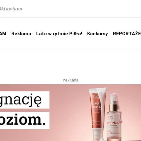
 Oktawiana
AM
Reklama
Lato w rytmie PiK-a!
Konkursy
REPORTAŻE
reklama