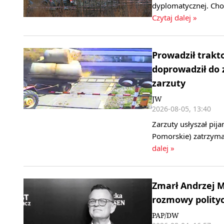
dyplomatycznej. Cho
Czytaj dalej »
Prowadził trakt
doprowadził do 
zarzuty
JW
2026-08-05, 13:40
Zarzuty usłyszał pij
Pomorskie) zatrzyma
dalej »
Zmarł Andrzej M
rozmowy polityc
PAP/DW