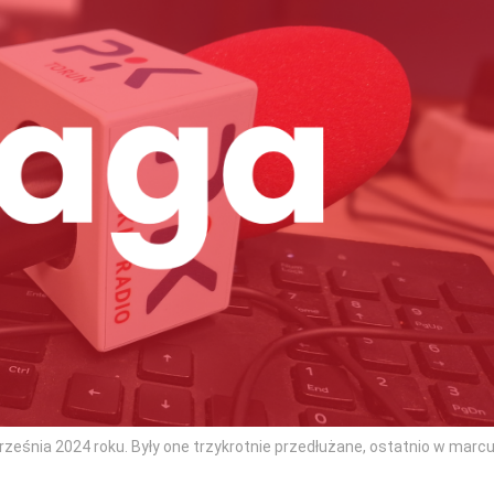
ześnia 2024 roku. Były one trzykrotnie przedłużane, ostatnio w marc