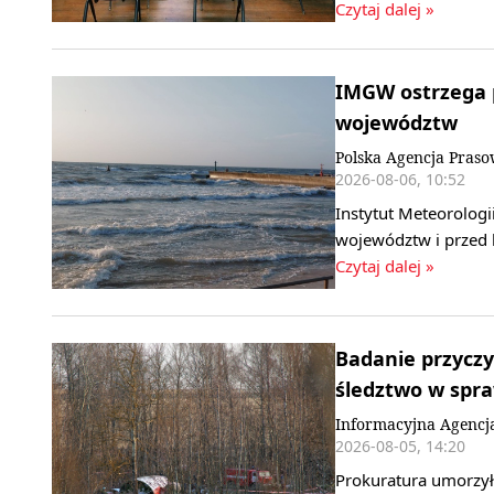
Czytaj dalej »
IMGW ostrzega p
województw
Polska Agencja Pras
2026-08-06, 10:52
Instytut Meteorologi
województw i przed 
Czytaj dalej »
Badanie przyczy
śledztwo w spr
Informacyjna Agencj
2026-08-05, 14:20
Prokuratura umorzył