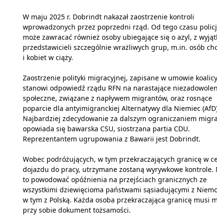
W maju 2025 r. Dobrindt nakazał zaostrzenie kontroli
wprowadzonych przez poprzedni rząd. Od tego czasu polic
może zawracać również osoby ubiegające się o azyl, z wyją
przedstawicieli szczególnie wrażliwych grup, m.in. osób ch
i kobiet w ciąży.
Zaostrzenie polityki migracyjnej, zapisane w umowie koalicy
stanowi odpowiedź rządu RFN na narastające niezadowolen
społeczne, związane z napływem migrantów, oraz rosnące
poparcie dla antyimigranckiej Alternatywy dla Niemiec (AfD)
Najbardziej zdecydowanie za dalszym ograniczaniem migra
opowiada się bawarska CSU, siostrzana partia CDU.
Reprezentantem ugrupowania z Bawarii jest Dobrindt.
Wobec podróżujących, w tym przekraczających granicę w c
dojazdu do pracy, utrzymane zostaną wyrywkowe kontrole.
to powodować opóźnienia na przejściach granicznych ze
wszystkimi dziewięcioma państwami sąsiadującymi z Niem
w tym z Polską. Każda osoba przekraczająca granicę musi m
przy sobie dokument tożsamości.