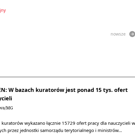
jny
nowsze
: W bazach kuratorów jest ponad 15 tys. ofert
cieli
owa/MG
 kuratorów wykazano łącznie 15729 ofert pracy dla nauczycieli 
ch przez jednostki samorządu terytorialnego i ministrów…