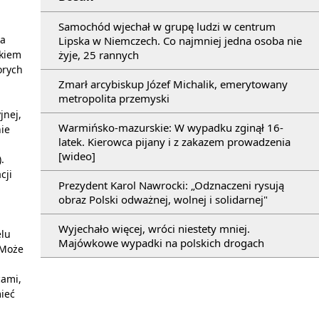
Samochód wjechał w grupę ludzi w centrum
ja
Lipska w Niemczech. Co najmniej jedna osoba nie
żyje, 25 rannych
tkiem
orych
Zmarł arcybiskup Józef Michalik, emerytowany
metropolita przemyski
jnej,
Warmińsko-mazurskie: W wypadku zginął 16-
ie
latek. Kierowca pijany i z zakazem prowadzenia
[wideo]
.
cji
Prezydent Karol Nawrocki: „Odznaczeni rysują
obraz Polski odważnej, wolnej i solidarnej"
Wyjechało więcej, wróci niestety mniej.
elu
Majówkowe wypadki na polskich drogach
 Może
cami,
ieć