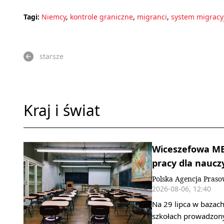
Tagi:
Niemcy
,
kontrole graniczne
,
migranci
,
system migracy
starsze
Kraj i świat
Wiceszefowa MEN
pracy dla nauczy
Polska Agencja Pras
2026-08-06, 12:40
Na 29 lipca w bazach
szkołach prowadzony