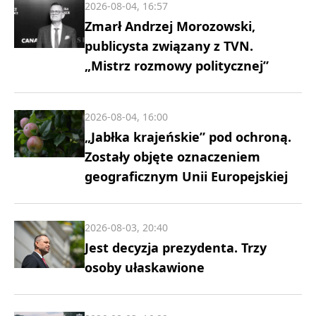
2026-08-04, 16:57
Zmarł Andrzej Morozowski,
publicysta związany z TVN.
„Mistrz rozmowy politycznej”
2026-08-04, 16:00
„Jabłka krajeńskie” pod ochroną.
Zostały objęte oznaczeniem
geograficznym Unii Europejskiej
2026-08-03, 20:40
Jest decyzja prezydenta. Trzy
osoby ułaskawione