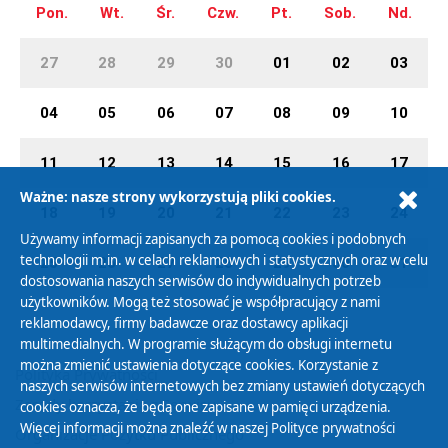
Pon.
Wt.
Śr.
Czw.
Pt.
Sob.
Nd.
27
28
29
30
01
02
03
04
05
06
07
08
09
10
11
12
13
14
15
16
17
Ważne: nasze strony wykorzystują pliki cookies.
18
19
20
21
22
23
24
Używamy informacji zapisanych za pomocą cookies i podobnych
technologii m.in. w celach reklamowych i statystycznych oraz w celu
25
26
27
28
29
30
31
dostosowania naszych serwisów do indywidualnych potrzeb
użytkowników. Mogą też stosować je współpracujący z nami
reklamodawcy, firmy badawcze oraz dostawcy aplikacji
multimedialnych. W programie służącym do obsługi internetu
można zmienić ustawienia dotyczące cookies. Korzystanie z
Polityka Prywatności
naszych serwisów internetowych bez zmiany ustawień dotyczących
Zasady korzystania z Serwisu
cookies oznacza, że będą one zapisane w pamięci urządzenia.
Więcej informacji można znaleźć w naszej
Polityce prywatności
Organizacje Pożytku Publicznego