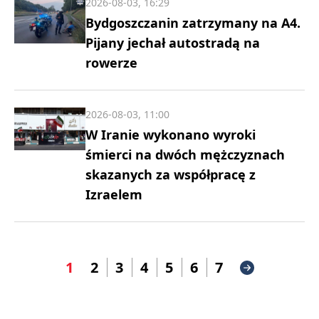
2026-08-03, 16:29
Bydgoszczanin zatrzymany na A4.
Pijany jechał autostradą na
rowerze
2026-08-03, 11:00
W Iranie wykonano wyroki
śmierci na dwóch mężczyznach
skazanych za współpracę z
Izraelem
1
2
3
4
5
6
7