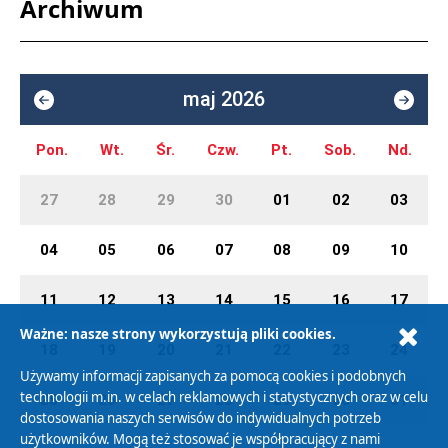
Archiwum
maj 2026
Pon.
Wt.
Śr.
Czw.
Pt.
Sob.
Nd.
27
28
29
30
01
02
03
04
05
06
07
08
09
10
11
12
13
14
15
16
17
Ważne: nasze strony wykorzystują pliki cookies.
18
19
20
21
22
23
24
Używamy informacji zapisanych za pomocą cookies i podobnych
technologii m.in. w celach reklamowych i statystycznych oraz w celu
25
26
27
28
29
30
31
dostosowania naszych serwisów do indywidualnych potrzeb
użytkowników. Mogą też stosować je współpracujący z nami