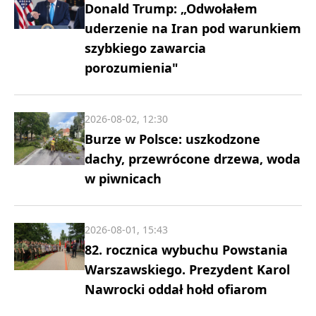
Donald Trump: „Odwołałem
uderzenie na Iran pod warunkiem
szybkiego zawarcia
porozumienia"
2026-08-02, 12:30
Burze w Polsce: uszkodzone
dachy, przewrócone drzewa, woda
w piwnicach
2026-08-01, 15:43
82. rocznica wybuchu Powstania
Warszawskiego. Prezydent Karol
Nawrocki oddał hołd ofiarom