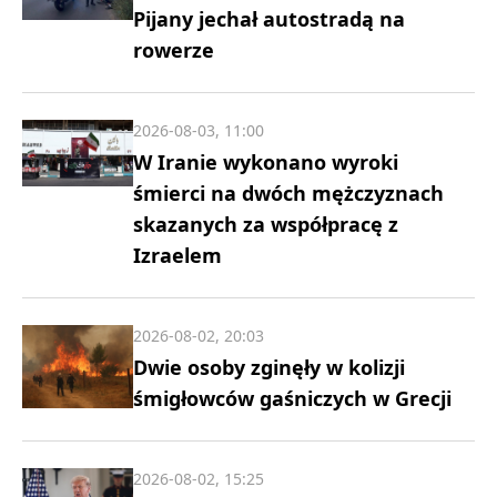
Pijany jechał autostradą na
rowerze
2026-08-03, 11:00
W Iranie wykonano wyroki
śmierci na dwóch mężczyznach
skazanych za współpracę z
Izraelem
2026-08-02, 20:03
Dwie osoby zginęły w kolizji
śmigłowców gaśniczych w Grecji
2026-08-02, 15:25