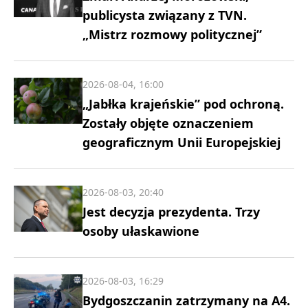
publicysta związany z TVN.
„Mistrz rozmowy politycznej”
2026-08-04, 16:00
„Jabłka krajeńskie” pod ochroną.
Zostały objęte oznaczeniem
geograficznym Unii Europejskiej
2026-08-03, 20:40
Jest decyzja prezydenta. Trzy
osoby ułaskawione
2026-08-03, 16:29
Bydgoszczanin zatrzymany na A4.