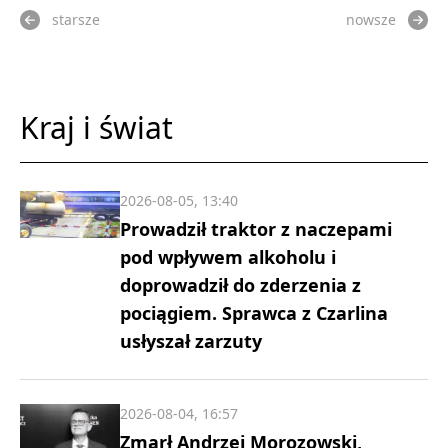
starsze
nowsze
Kraj i świat
2026-08-05, 13:40
Prowadził traktor z naczepami
pod wpływem alkoholu i
doprowadził do zderzenia z
pociągiem. Sprawca z Czarlina
usłyszał zarzuty
2026-08-04, 16:57
Zmarł Andrzej Morozowski,