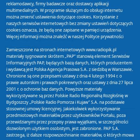
reklamodawcy, firmy badawcze oraz dostawcy aplikacji
multimedialnych. W programie służącym do obsługi internetu
można zmienić ustawienia dotyczące cookies. Korzystanie z
Polityka Prywatności
naszych serwisów internetowych bez zmiany ustawień dotyczących
Zasady korzystania z Serwisu
cookies oznacza, że będą one zapisane w pamięci urządzenia.
Więcej informacji można znaleźć w naszej
Polityce prywatności
Organizacje Pożytku Publicznego
Cyfryzacja DAB+
Zamieszczone na stronach internetowych www.radiopik.pl
materiały sygnowane skrótem „PAP” stanowią element Serwisów
Polityka ochrony danych osobowych
Informacyjnych PAP, będących bazą danych, których producentem
Abonament
i wydawcą jest Polska Agencja Prasowa S.A. z siedzibą w Warszawie.
Zamówienia publiczne
Chronione są one przepisami ustawy z dnia 4 lutego 1994 r. o
prawie autorskim i prawach pokrewnych oraz ustawy z dnia 27 lipca
2001 r. o ochronie baz danych. Powyższe materiały
Biuletyn Informacji Publicznej
wykorzystywane są przez Polskie Radio Regionalną Rozgłośnię w
Bydgoszczy „Polskie Radio Pomorza i Kujaw” S.A. na podstawie
stosownej umowy licencyjnej. Jakiekolwiek wykorzystywanie
przedmiotowych materiałów przez użytkowników Portalu, poza
przewidzianymi przez przepisy prawa wyjątkami, w szczególności
dozwolonym użytkiem osobistym, jest zabronione. PAP S.A.
zastrzega, iż dalsze rozpowszechnianie materiałów, o których mowa