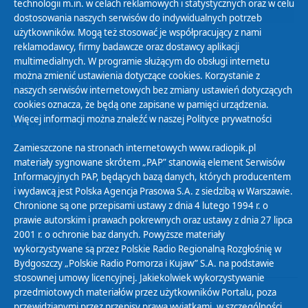
technologii m.in. w celach reklamowych i statystycznych oraz w celu
25
26
27
28
29
30
31
dostosowania naszych serwisów do indywidualnych potrzeb
użytkowników. Mogą też stosować je współpracujący z nami
reklamodawcy, firmy badawcze oraz dostawcy aplikacji
multimedialnych. W programie służącym do obsługi internetu
można zmienić ustawienia dotyczące cookies. Korzystanie z
Polityka Prywatności
naszych serwisów internetowych bez zmiany ustawień dotyczących
Zasady korzystania z Serwisu
cookies oznacza, że będą one zapisane w pamięci urządzenia.
Więcej informacji można znaleźć w naszej
Polityce prywatności
Organizacje Pożytku Publicznego
Cyfryzacja DAB+
Zamieszczone na stronach internetowych www.radiopik.pl
materiały sygnowane skrótem „PAP” stanowią element Serwisów
Polityka ochrony danych osobowych
Informacyjnych PAP, będących bazą danych, których producentem
Abonament
i wydawcą jest Polska Agencja Prasowa S.A. z siedzibą w Warszawie.
Zamówienia publiczne
Chronione są one przepisami ustawy z dnia 4 lutego 1994 r. o
prawie autorskim i prawach pokrewnych oraz ustawy z dnia 27 lipca
2001 r. o ochronie baz danych. Powyższe materiały
Biuletyn Informacji Publicznej
wykorzystywane są przez Polskie Radio Regionalną Rozgłośnię w
Bydgoszczy „Polskie Radio Pomorza i Kujaw” S.A. na podstawie
stosownej umowy licencyjnej. Jakiekolwiek wykorzystywanie
przedmiotowych materiałów przez użytkowników Portalu, poza
przewidzianymi przez przepisy prawa wyjątkami, w szczególności