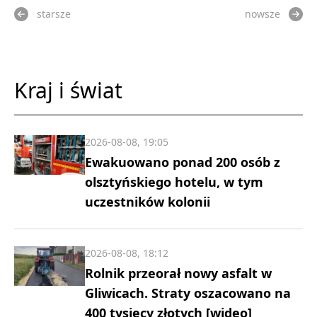
starsze
nowsze
Kraj i świat
2026-08-08, 19:05
Ewakuowano ponad 200 osób z
olsztyńskiego hotelu, w tym
uczestników kolonii
2026-08-08, 18:12
Rolnik przeorał nowy asfalt w
Gliwicach. Straty oszacowano na
400 tysięcy złotych [wideo]