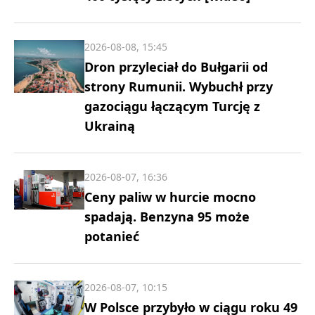
2026-08-08, 15:45
Dron przyleciał do Bułgarii od
strony Rumunii. Wybuchł przy
gazociągu łączącym Turcję z
Ukrainą
2026-08-07, 16:36
Ceny paliw w hurcie mocno
spadają. Benzyna 95 może
potanieć
2026-08-07, 10:15
W Polsce przybyło w ciągu roku 49