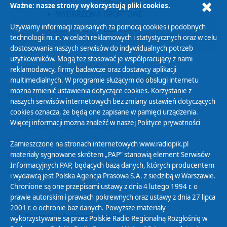
Ważne: nasze strony wykorzystują pliki cookies.
WYDARZENIA SPORTOWE
Używamy informacji zapisanych za pomocą cookies i podobnych
KONKURSY I PLEBISCYTY
technologii m.in. w celach reklamowych i statystycznych oraz w celu
dostosowania naszych serwisów do indywidualnych potrzeb
użytkowników. Mogą też stosować je współpracujący z nami
reklamodawcy, firmy badawcze oraz dostawcy aplikacji
multimedialnych. W programie służącym do obsługi internetu
można zmienić ustawienia dotyczące cookies. Korzystanie z
Polityka Prywatności
naszych serwisów internetowych bez zmiany ustawień dotyczących
Zasady korzystania z Serwisu
cookies oznacza, że będą one zapisane w pamięci urządzenia.
Więcej informacji można znaleźć w naszej
Polityce prywatności
Organizacje Pożytku Publicznego
Cyfryzacja DAB+
Zamieszczone na stronach internetowych www.radiopik.pl
materiały sygnowane skrótem „PAP” stanowią element Serwisów
Polityka ochrony danych osobowych
Informacyjnych PAP, będących bazą danych, których producentem
Abonament
i wydawcą jest Polska Agencja Prasowa S.A. z siedzibą w Warszawie.
Zamówienia publiczne
Chronione są one przepisami ustawy z dnia 4 lutego 1994 r. o
prawie autorskim i prawach pokrewnych oraz ustawy z dnia 27 lipca
2001 r. o ochronie baz danych. Powyższe materiały
Biuletyn Informacji Publicznej
wykorzystywane są przez Polskie Radio Regionalną Rozgłośnię w