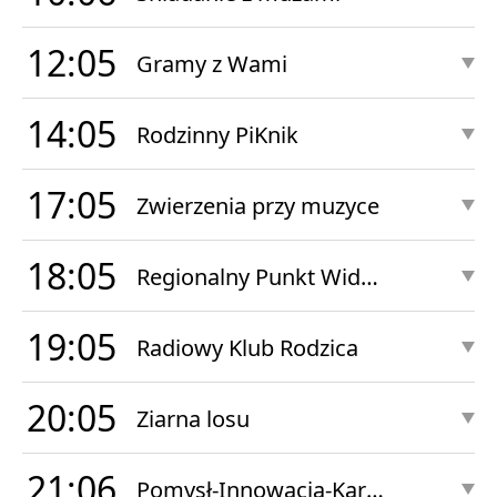
12:05
Gramy z Wami
14:05
Rodzinny PiKnik
17:05
Zwierzenia przy muzyce
18:05
Regionalny Punkt Widzenia
19:05
Radiowy Klub Rodzica
20:05
Ziarna losu
21:06
Pomysł-Innowacja-Kariera