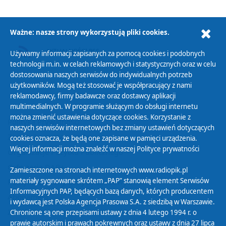
Ważne: nasze strony wykorzystują pliki cookies.
AKTUALNOŚCI RSS
Używamy informacji zapisanych za pomocą cookies i podobnych
technologii m.in. w celach reklamowych i statystycznych oraz w celu
dostosowania naszych serwisów do indywidualnych potrzeb
użytkowników. Mogą też stosować je współpracujący z nami
reklamodawcy, firmy badawcze oraz dostawcy aplikacji
multimedialnych. W programie służącym do obsługi internetu
można zmienić ustawienia dotyczące cookies. Korzystanie z
Polityka Prywatności
naszych serwisów internetowych bez zmiany ustawień dotyczących
Zasady korzystania z Serwisu
cookies oznacza, że będą one zapisane w pamięci urządzenia.
Więcej informacji można znaleźć w naszej
Polityce prywatności
Organizacje Pożytku Publicznego
Cyfryzacja DAB+
Zamieszczone na stronach internetowych www.radiopik.pl
materiały sygnowane skrótem „PAP” stanowią element Serwisów
Polityka ochrony danych osobowych
Informacyjnych PAP, będących bazą danych, których producentem
Abonament
i wydawcą jest Polska Agencja Prasowa S.A. z siedzibą w Warszawie.
Zamówienia publiczne
Chronione są one przepisami ustawy z dnia 4 lutego 1994 r. o
prawie autorskim i prawach pokrewnych oraz ustawy z dnia 27 lipca