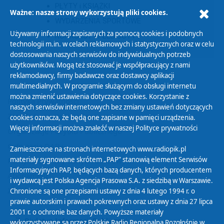
PŁYTY i KSIĄŻKI
Ważne: nasze strony wykorzystują pliki cookies.
WYDARZENIA SPORTOWE
Używamy informacji zapisanych za pomocą cookies i podobnych
KONKURSY I PLEBISCYTY
technologii m.in. w celach reklamowych i statystycznych oraz w celu
dostosowania naszych serwisów do indywidualnych potrzeb
użytkowników. Mogą też stosować je współpracujący z nami
reklamodawcy, firmy badawcze oraz dostawcy aplikacji
multimedialnych. W programie służącym do obsługi internetu
można zmienić ustawienia dotyczące cookies. Korzystanie z
Polityka Prywatności
naszych serwisów internetowych bez zmiany ustawień dotyczących
Zasady korzystania z Serwisu
cookies oznacza, że będą one zapisane w pamięci urządzenia.
Więcej informacji można znaleźć w naszej
Polityce prywatności
Organizacje Pożytku Publicznego
Cyfryzacja DAB+
Zamieszczone na stronach internetowych www.radiopik.pl
materiały sygnowane skrótem „PAP” stanowią element Serwisów
Polityka ochrony danych osobowych
Informacyjnych PAP, będących bazą danych, których producentem
Abonament
i wydawcą jest Polska Agencja Prasowa S.A. z siedzibą w Warszawie.
Zamówienia publiczne
Chronione są one przepisami ustawy z dnia 4 lutego 1994 r. o
prawie autorskim i prawach pokrewnych oraz ustawy z dnia 27 lipca
2001 r. o ochronie baz danych. Powyższe materiały
Biuletyn Informacji Publicznej
wykorzystywane są przez Polskie Radio Regionalną Rozgłośnię w