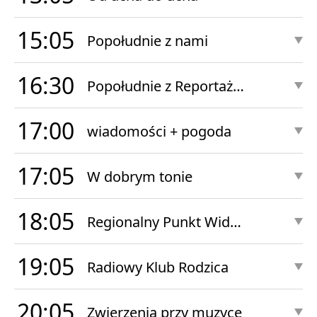
15:05
Popołudnie z nami
16:30
Popołudnie z Reportażem
17:00
wiadomości + pogoda
17:05
W dobrym tonie
18:05
Regionalny Punkt Widzenia
19:05
Radiowy Klub Rodzica
20:05
Zwierzenia przy muzyce