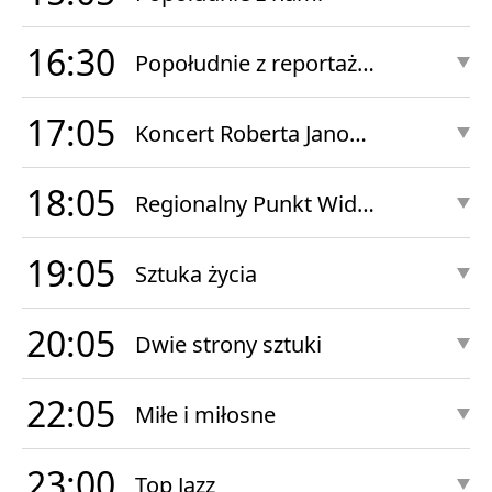
16:30
Popołudnie z reportażem
17:05
Koncert Roberta Janowskiego
18:05
Regionalny Punkt Widzenia
19:05
Sztuka życia
20:05
Dwie strony sztuki
22:05
Miłe i miłosne
23:00
Top Jazz