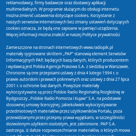
reklamodawcy, firmy badawcze oraz dostawcy aplikacji
multimedialnych. W programie służącym do obsługi internetu
można zmienić ustawienia dotyczące cookies. Korzystanie z
Polityka Prywatności
naszych serwisów internetowych bez zmiany ustawień dotyczących
Zasady korzystania z Serwisu
cookies oznacza, że będą one zapisane w pamięci urządzenia.
Więcej informacji można znaleźć w naszej
Polityce prywatności
Organizacje Pożytku Publicznego
Cyfryzacja DAB+
Zamieszczone na stronach internetowych www.radiopik.pl
materiały sygnowane skrótem „PAP” stanowią element Serwisów
Polityka ochrony danych osobowych
Informacyjnych PAP, będących bazą danych, których producentem
Abonament
i wydawcą jest Polska Agencja Prasowa S.A. z siedzibą w Warszawie.
Zamówienia publiczne
Chronione są one przepisami ustawy z dnia 4 lutego 1994 r. o
prawie autorskim i prawach pokrewnych oraz ustawy z dnia 27 lipca
2001 r. o ochronie baz danych. Powyższe materiały
Biuletyn Informacji Publicznej
wykorzystywane są przez Polskie Radio Regionalną Rozgłośnię w
Bydgoszczy „Polskie Radio Pomorza i Kujaw” S.A. na podstawie
stosownej umowy licencyjnej. Jakiekolwiek wykorzystywanie
przedmiotowych materiałów przez użytkowników Portalu, poza
przewidzianymi przez przepisy prawa wyjątkami, w szczególności
dozwolonym użytkiem osobistym, jest zabronione. PAP S.A.
zastrzega, iż dalsze rozpowszechnianie materiałów, o których mowa