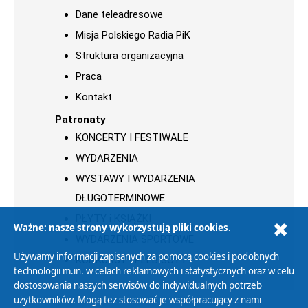
Dane teleadresowe
Misja Polskiego Radia PiK
Struktura organizacyjna
Praca
Kontakt
Patronaty
KONCERTY I FESTIWALE
WYDARZENIA
WYSTAWY I WYDARZENIA
DŁUGOTERMINOWE
PŁYTY i KSIĄŻKI
Ważne: nasze strony wykorzystują pliki cookies.
WYDARZENIA SPORTOWE
Używamy informacji zapisanych za pomocą cookies i podobnych
KONKURSY I PLEBISCYTY
technologii m.in. w celach reklamowych i statystycznych oraz w celu
dostosowania naszych serwisów do indywidualnych potrzeb
użytkowników. Mogą też stosować je współpracujący z nami