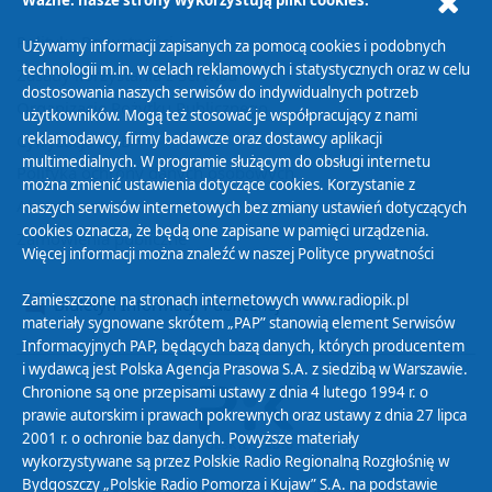
Polityka Prywatności
Używamy informacji zapisanych za pomocą cookies i podobnych
technologii m.in. w celach reklamowych i statystycznych oraz w celu
Zasady korzystania z Serwisu
dostosowania naszych serwisów do indywidualnych potrzeb
Organizacje Pożytku Publicznego
użytkowników. Mogą też stosować je współpracujący z nami
reklamodawcy, firmy badawcze oraz dostawcy aplikacji
Cyfryzacja DAB+
multimedialnych. W programie służącym do obsługi internetu
Polityka ochrony danych osobowych
można zmienić ustawienia dotyczące cookies. Korzystanie z
Abonament
naszych serwisów internetowych bez zmiany ustawień dotyczących
cookies oznacza, że będą one zapisane w pamięci urządzenia.
Zamówienia publiczne
Więcej informacji można znaleźć w naszej
Polityce prywatności
Zamieszczone na stronach internetowych www.radiopik.pl
Biuletyn Informacji Publicznej
materiały sygnowane skrótem „PAP” stanowią element Serwisów
Informacyjnych PAP, będących bazą danych, których producentem
i wydawcą jest Polska Agencja Prasowa S.A. z siedzibą w Warszawie.
Chronione są one przepisami ustawy z dnia 4 lutego 1994 r. o
prawie autorskim i prawach pokrewnych oraz ustawy z dnia 27 lipca
2001 r. o ochronie baz danych. Powyższe materiały
wykorzystywane są przez Polskie Radio Regionalną Rozgłośnię w
Bydgoszczy „Polskie Radio Pomorza i Kujaw” S.A. na podstawie