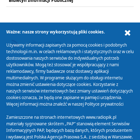
Biuletyn Informacji Publicznej
Ważne: nasze strony wykorzystują pliki cookies.
AKTUALNOŚCI RSS
Używamy informacji zapisanych za pomocą cookies i podobnych
technologii m.in. w celach reklamowych i statystycznych oraz w celu
dostosowania naszych serwisów do indywidualnych potrzeb
użytkowników. Mogą też stosować je współpracujący z nami
reklamodawcy, firmy badawcze oraz dostawcy aplikacji
multimedialnych. W programie służącym do obsługi internetu
można zmienić ustawienia dotyczące cookies. Korzystanie z
Polityka Prywatności
naszych serwisów internetowych bez zmiany ustawień dotyczących
Zasady korzystania z Serwisu
cookies oznacza, że będą one zapisane w pamięci urządzenia.
Więcej informacji można znaleźć w naszej
Polityce prywatności
Organizacje Pożytku Publicznego
Cyfryzacja DAB+
Zamieszczone na stronach internetowych www.radiopik.pl
Polityka ochrony danych osobowych
materiały sygnowane skrótem „PAP” stanowią element Serwisów
Informacyjnych PAP, będących bazą danych, których producentem
Abonament
i wydawcą jest Polska Agencja Prasowa S.A. z siedzibą w Warszawie.