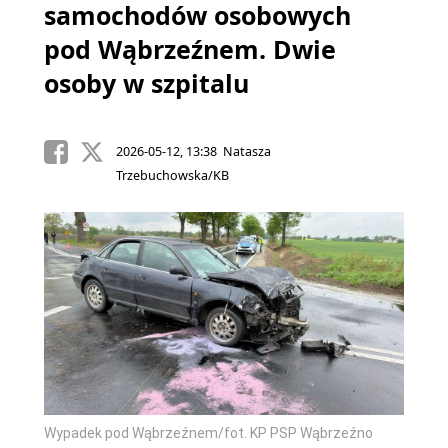
samochodów osobowych
pod Wąbrzeźnem. Dwie
osoby w szpitalu
2026-05-12, 13:38 Natasza
Trzebuchowska/KB
Wypadek pod Wąbrzeźnem/fot. KP PSP Wąbrzeźno