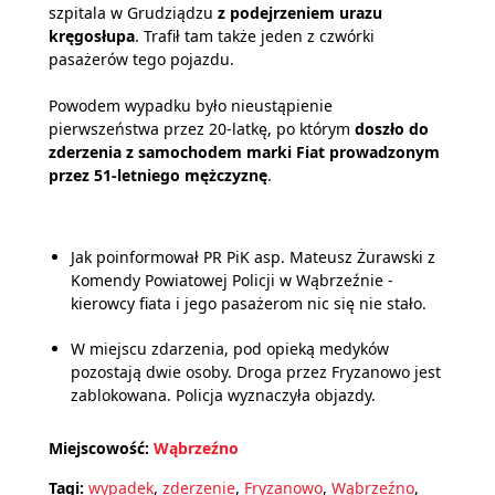
szpitala w Grudziądzu
z podejrzeniem urazu
kręgosłupa
. Trafił tam także jeden z czwórki
pasażerów tego pojazdu.
Powodem wypadku było nieustąpienie
pierwszeństwa przez 20-latkę, po którym
doszło do
zderzenia z samochodem marki Fiat prowadzonym
przez 51-letniego mężczyznę
.
Jak poinformował PR PiK asp. Mateusz Żurawski z
Komendy Powiatowej Policji w Wąbrzeźnie -
kierowcy fiata i jego pasażerom nic się nie stało.
W miejscu zdarzenia, pod opieką medyków
pozostają dwie osoby. Droga przez Fryzanowo jest
zablokowana. Policja wyznaczyła objazdy.
Miejscowość:
Wąbrzeźno
Tagi:
wypadek
,
zderzenie
,
Fryzanowo
,
Wąbrzeźno
,