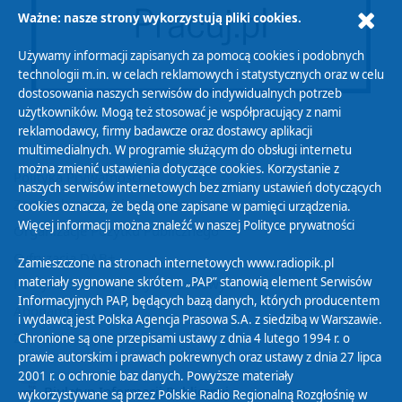
Ważne: nasze strony wykorzystują pliki cookies.
Używamy informacji zapisanych za pomocą cookies i podobnych
technologii m.in. w celach reklamowych i statystycznych oraz w celu
dostosowania naszych serwisów do indywidualnych potrzeb
użytkowników. Mogą też stosować je współpracujący z nami
reklamodawcy, firmy badawcze oraz dostawcy aplikacji
multimedialnych. W programie służącym do obsługi internetu
można zmienić ustawienia dotyczące cookies. Korzystanie z
Polityka Prywatności
naszych serwisów internetowych bez zmiany ustawień dotyczących
Zasady korzystania z Serwisu
cookies oznacza, że będą one zapisane w pamięci urządzenia.
Więcej informacji można znaleźć w naszej
Polityce prywatności
Organizacje Pożytku Publicznego
Cyfryzacja DAB+
Zamieszczone na stronach internetowych www.radiopik.pl
materiały sygnowane skrótem „PAP” stanowią element Serwisów
Polityka ochrony danych osobowych
Informacyjnych PAP, będących bazą danych, których producentem
Abonament
i wydawcą jest Polska Agencja Prasowa S.A. z siedzibą w Warszawie.
Zamówienia publiczne
Chronione są one przepisami ustawy z dnia 4 lutego 1994 r. o
prawie autorskim i prawach pokrewnych oraz ustawy z dnia 27 lipca
2001 r. o ochronie baz danych. Powyższe materiały
Biuletyn Informacji Publicznej
wykorzystywane są przez Polskie Radio Regionalną Rozgłośnię w