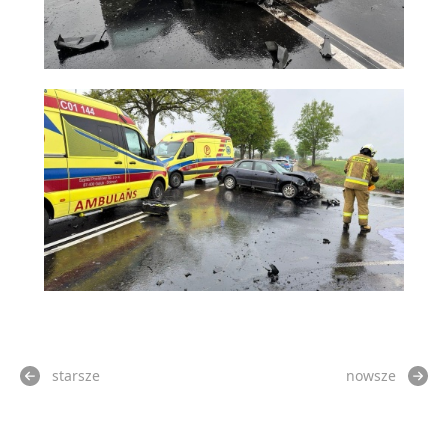
starsze
nowsze