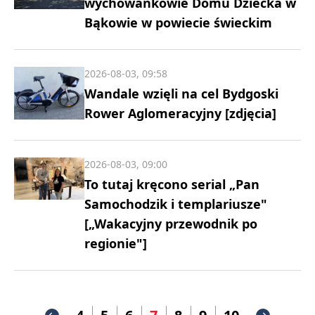
wychowankowie Domu Dziecka w
Bąkowie w powiecie świeckim
2026-08-03, 09:58
Wandale wzięli na cel Bydgoski
Rower Aglomeracyjny [zdjęcia]
2026-08-03, 09:00
To tutaj kręcono serial „Pan
Samochodzik i templariusze"
[„Wakacyjny przewodnik po
regionie"]