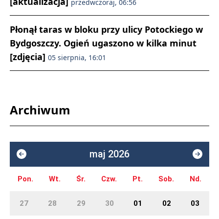
[aktualizacja]
przedwczoraj, 06:56
Płonął taras w bloku przy ulicy Potockiego w
Bydgoszczy. Ogień ugaszono w kilka minut
[zdjęcia]
05 sierpnia, 16:01
Archiwum
maj 2026
Pon.
Wt.
Śr.
Czw.
Pt.
Sob.
Nd.
27
28
29
30
01
02
03