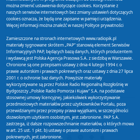
można zmienić ustawienia dotyczące cookies. Korzystanie z
Polityka Prywatności
naszych serwisów internetowych bez zmiany ustawień dotyczących
Zasady korzystania z Serwisu
cookies oznacza, że będą one zapisane w pamięci urządzenia.
Więcej informacji można znaleźć w naszej
Polityce prywatności
Organizacje Pożytku Publicznego
Cyfryzacja DAB+
Zamieszczone na stronach internetowych www.radiopik.pl
materiały sygnowane skrótem „PAP” stanowią element Serwisów
Polityka ochrony danych osobowych
Informacyjnych PAP, będących bazą danych, których producentem
Abonament
i wydawcą jest Polska Agencja Prasowa S.A. z siedzibą w Warszawie.
Zamówienia publiczne
Chronione są one przepisami ustawy z dnia 4 lutego 1994 r. o
prawie autorskim i prawach pokrewnych oraz ustawy z dnia 27 lipca
2001 r. o ochronie baz danych. Powyższe materiały
Biuletyn Informacji Publicznej
wykorzystywane są przez Polskie Radio Regionalną Rozgłośnię w
Bydgoszczy „Polskie Radio Pomorza i Kujaw” S.A. na podstawie
stosownej umowy licencyjnej. Jakiekolwiek wykorzystywanie
przedmiotowych materiałów przez użytkowników Portalu, poza
przewidzianymi przez przepisy prawa wyjątkami, w szczególności
dozwolonym użytkiem osobistym, jest zabronione. PAP S.A.
zastrzega, iż dalsze rozpowszechnianie materiałów, o których mowa
w art. 25 ust. 1 pkt. b) ustawy o prawie autorskim i prawach
pokrewnych, jest zabronione.