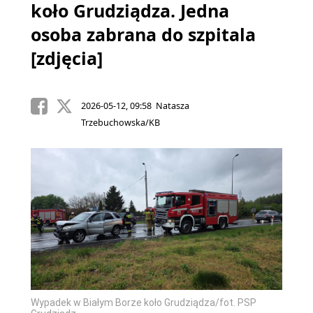
koło Grudziądza. Jedna
osoba zabrana do szpitala
[zdjęcia]
2026-05-12, 09:58 Natasza
Trzebuchowska/KB
Wypadek w Białym Borze koło Grudziądza/fot. PSP