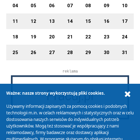
04
05
06
07
08
09
10
11
12
13
14
15
16
17
18
19
20
21
22
23
24
25
26
27
28
29
30
31
reklama
Ważne: nasze strony wykorzystują pliki cookies.
Używamy informacji zapisanych za pomocą cookies i podobnych
technologii m.in. w celach reklamowych i statystycznych oraz w celu
dostosowania naszych serwisów do indywidualnych potrzeb
użytkowników. Mogą też stosować je współpracujący z nami
reklamodawcy, firmy badawcze oraz dostawcy aplikacji
multimedialnych. W programie służącym do obsługi internetu