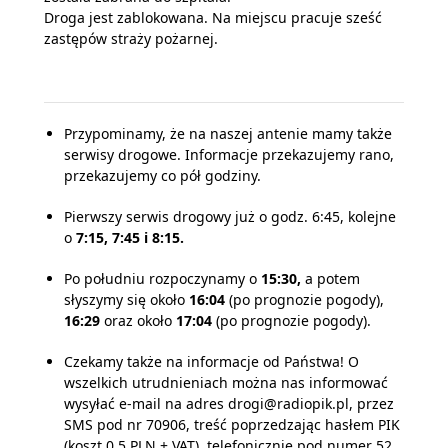
Droga jest zablokowana. Na miejscu pracuje sześć
zastępów straży pożarnej.
Przypominamy, że na naszej antenie mamy także
serwisy drogowe. Informacje przekazujemy rano,
przekazujemy co pół godziny.
Pierwszy serwis drogowy już o godz. 6:45, kolejne
o
7:15, 7:45 i 8:15.
Po południu rozpoczynamy o
15:30,
a potem
słyszymy się około
16:04
(po prognozie pogody),
16:29
oraz około
17:04
(po prognozie pogody).
Czekamy także na informacje od Państwa! O
wszelkich utrudnieniach można nas informować
wysyłać e-mail na adres drogi@radiopik.pl, przez
SMS pod nr 70906, treść poprzedzając hasłem PIK
(koszt 0,5 PLN + VAT), telefonicznie pod numer 52