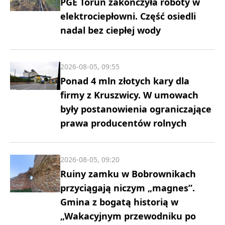
PGE Toruń zakończyła roboty w
elektrociepłowni. Część osiedli
nadal bez ciepłej wody
2026-08-05, 09:55
Ponad 4 mln złotych kary dla
firmy z Kruszwicy. W umowach
były postanowienia ograniczające
prawa producentów rolnych
2026-08-05, 09:20
Ruiny zamku w Bobrownikach
przyciągają niczym „magnes”.
Gmina z bogatą historią w
„Wakacyjnym przewodniku po