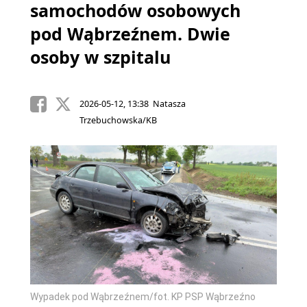
samochodów osobowych
pod Wąbrzeźnem. Dwie
osoby w szpitalu
2026-05-12, 13:38 Natasza
Trzebuchowska/KB
Wypadek pod Wąbrzeźnem/fot. KP PSP Wąbrzeźno