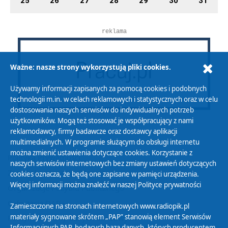
25
26
27
28
29
30
31
reklama
Ważne: nasze strony wykorzystują pliki cookies.
Używamy informacji zapisanych za pomocą cookies i podobnych
technologii m.in. w celach reklamowych i statystycznych oraz w celu
dostosowania naszych serwisów do indywidualnych potrzeb
użytkowników. Mogą też stosować je współpracujący z nami
reklamodawcy, firmy badawcze oraz dostawcy aplikacji
multimedialnych. W programie służącym do obsługi internetu
można zmienić ustawienia dotyczące cookies. Korzystanie z
Polityka Prywatności
naszych serwisów internetowych bez zmiany ustawień dotyczących
Zasady korzystania z Serwisu
cookies oznacza, że będą one zapisane w pamięci urządzenia.
Więcej informacji można znaleźć w naszej
Polityce prywatności
Organizacje Pożytku Publicznego
Cyfryzacja DAB+
Zamieszczone na stronach internetowych www.radiopik.pl
materiały sygnowane skrótem „PAP” stanowią element Serwisów
Polityka ochrony danych osobowych
Informacyjnych PAP, będących bazą danych, których producentem