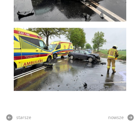
starsze
nowsze