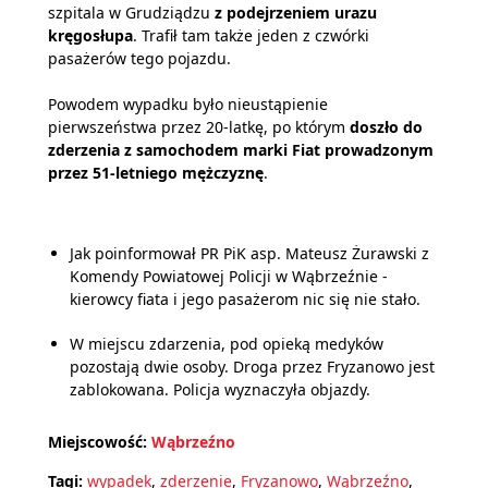
szpitala w Grudziądzu
z podejrzeniem urazu
kręgosłupa
. Trafił tam także jeden z czwórki
pasażerów tego pojazdu.
Powodem wypadku było nieustąpienie
pierwszeństwa przez 20-latkę, po którym
doszło do
zderzenia z samochodem marki Fiat prowadzonym
przez 51-letniego mężczyznę
.
Jak poinformował PR PiK asp. Mateusz Żurawski z
Komendy Powiatowej Policji w Wąbrzeźnie -
kierowcy fiata i jego pasażerom nic się nie stało.
W miejscu zdarzenia, pod opieką medyków
pozostają dwie osoby. Droga przez Fryzanowo jest
zablokowana. Policja wyznaczyła objazdy.
Miejscowość:
Wąbrzeźno
Tagi:
wypadek
,
zderzenie
,
Fryzanowo
,
Wąbrzeźno
,