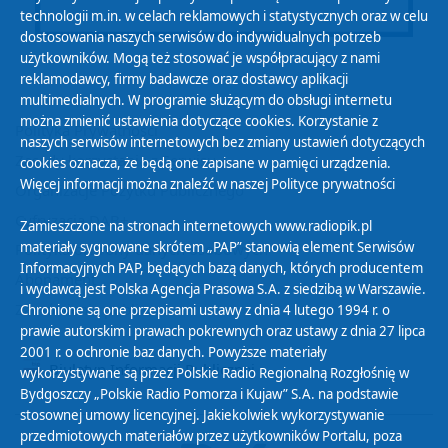
technologii m.in. w celach reklamowych i statystycznych oraz w celu
dostosowania naszych serwisów do indywidualnych potrzeb
użytkowników. Mogą też stosować je współpracujący z nami
reklamodawcy, firmy badawcze oraz dostawcy aplikacji
multimedialnych. W programie służącym do obsługi internetu
można zmienić ustawienia dotyczące cookies. Korzystanie z
Polityka Prywatności
naszych serwisów internetowych bez zmiany ustawień dotyczących
Zasady korzystania z Serwisu
cookies oznacza, że będą one zapisane w pamięci urządzenia.
Więcej informacji można znaleźć w naszej
Polityce prywatności
Organizacje Pożytku Publicznego
Cyfryzacja DAB+
Zamieszczone na stronach internetowych www.radiopik.pl
materiały sygnowane skrótem „PAP” stanowią element Serwisów
Polityka ochrony danych osobowych
Informacyjnych PAP, będących bazą danych, których producentem
Abonament
i wydawcą jest Polska Agencja Prasowa S.A. z siedzibą w Warszawie.
Zamówienia publiczne
Chronione są one przepisami ustawy z dnia 4 lutego 1994 r. o
prawie autorskim i prawach pokrewnych oraz ustawy z dnia 27 lipca
2001 r. o ochronie baz danych. Powyższe materiały
Biuletyn Informacji Publicznej
wykorzystywane są przez Polskie Radio Regionalną Rozgłośnię w
Bydgoszczy „Polskie Radio Pomorza i Kujaw” S.A. na podstawie
stosownej umowy licencyjnej. Jakiekolwiek wykorzystywanie
przedmiotowych materiałów przez użytkowników Portalu, poza