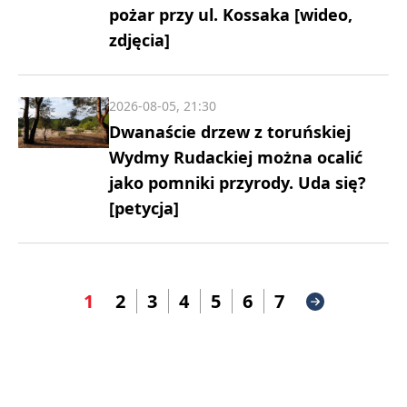
pożar przy ul. Kossaka [wideo,
zdjęcia]
2026-08-05, 21:30
Dwanaście drzew z toruńskiej
Wydmy Rudackiej można ocalić
jako pomniki przyrody. Uda się?
[petycja]
1
2
3
4
5
6
7