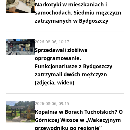
Narkotyki w mieszkaniach i
samochodach. Siedmiu mężczyzn
zatrzymanych w Bydgoszczy
2026-08-06, 10:17
Sprzedawali złośliwe
oprogramowanie.
Funkcjonariusze z Bydgoszczy
zatrzymali dwóch mężczyzn
[zdjęcia, wideo]
2026-08-06, 09:15
Kopalnia w Borach Tucholskich? O
Górniczej Wiosce w „Wakacyjnym
przewodniku po regionie”