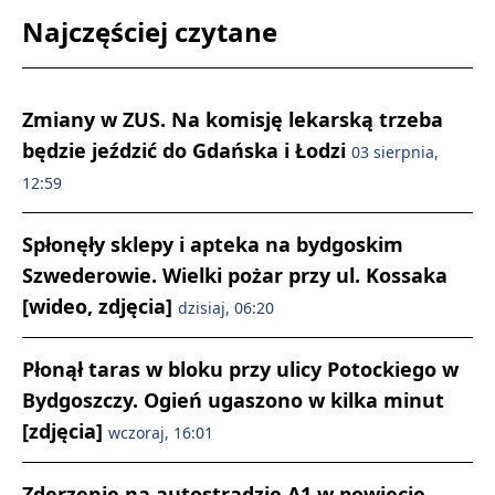
Najczęściej czytane
Zmiany w ZUS. Na komisję lekarską trzeba
będzie jeździć do Gdańska i Łodzi
03 sierpnia,
12:59
Spłonęły sklepy i apteka na bydgoskim
Szwederowie. Wielki pożar przy ul. Kossaka
[wideo, zdjęcia]
dzisiaj, 06:20
Płonął taras w bloku przy ulicy Potockiego w
Bydgoszczy. Ogień ugaszono w kilka minut
[zdjęcia]
wczoraj, 16:01
Zderzenie na autostradzie A1 w powiecie