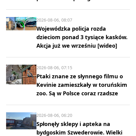
2026-08-06, 08:07
Wojewódzka policja rozda
dzieciom ponad 3 tysiące kasków.
Akcja już we wrześniu [wideo]
2026-08-06, 07:15
Ptaki znane ze słynnego filmu o
Kevinie zamieszkały w toruńskim
zoo. Są w Polsce coraz rzadsze
2026-08-06, 06:20
Spłonęły sklepy i apteka na
bydgoskim Szwederowie. Wielki