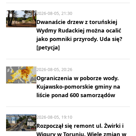
2026-08-05, 21:30
Dwanaście drzew z toruńskiej
Wydmy Rudackiej można ocalić
jako pomniki przyrody. Uda się?
[petycja]
2026-08-05, 20:26
Ograniczenia w poborze wody.
Kujawsko-pomorskie gminy na
liście ponad 600 samorządów
2026-08-05, 19:10
Rozpoczął się remont ul. Żwirki i
Wigury w Toruniu. Wiele zmian w