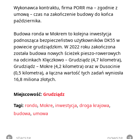
Wykonawca kontraktu, firma PORR ma – zgodnie z
umową – czas na zakończenie budowy do końca
października.
Budowa ronda w Mokrem to kolejna inwestycja
podnosząca bezpieczeństwo użytkowników DK55 w
powiecie grudziądzkim. W 2022 roku zakończona
została budowa nowych ścieżek pieszo-rowerowych
na odcinkach Klęczkowo – Grudziądz (4,7 kilometra),
Grudziądz – Mokre (4,2 kilometra) oraz w Dusocinie
(0,5 kilometra), a łączna wartość tych zadań wyniosła
16,8 miliona złotych.
Miejscowość:
Grudziądz
Tagi:
rondo
,
Mokre
,
inwestycja
,
droga krajowa
,
budowa
,
umowa
starsze
nowsze