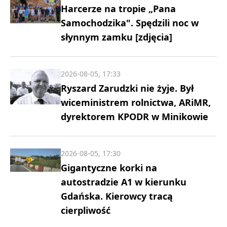
Harcerze na tropie „Pana
Samochodzika". Spędzili noc w
słynnym zamku [zdjęcia]
2026-08-05, 17:33
Ryszard Zarudzki nie żyje. Był
wiceministrem rolnictwa, ARiMR,
dyrektorem KPODR w Minikowie
2026-08-05, 17:30
Gigantyczne korki na
autostradzie A1 w kierunku
Gdańska. Kierowcy tracą
cierpliwość