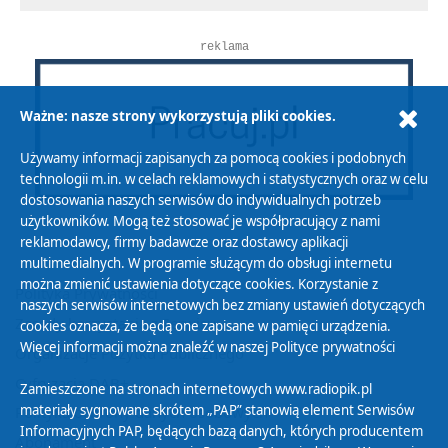
reklama
Ważne: nasze strony wykorzystują pliki cookies.
Używamy informacji zapisanych za pomocą cookies i podobnych
technologii m.in. w celach reklamowych i statystycznych oraz w celu
dostosowania naszych serwisów do indywidualnych potrzeb
użytkowników. Mogą też stosować je współpracujący z nami
reklamodawcy, firmy badawcze oraz dostawcy aplikacji
multimedialnych. W programie służącym do obsługi internetu
można zmienić ustawienia dotyczące cookies. Korzystanie z
Polityka Prywatności
naszych serwisów internetowych bez zmiany ustawień dotyczących
Zasady korzystania z Serwisu
cookies oznacza, że będą one zapisane w pamięci urządzenia.
Więcej informacji można znaleźć w naszej
Polityce prywatności
Organizacje Pożytku Publicznego
Cyfryzacja DAB+
Zamieszczone na stronach internetowych www.radiopik.pl
materiały sygnowane skrótem „PAP” stanowią element Serwisów
Polityka ochrony danych osobowych
Informacyjnych PAP, będących bazą danych, których producentem
Abonament