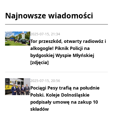
Najnowsze wiadomości
2025-07-15, 21:34
Tor przeszkód, otwarty radiowóz i
alkogogle! Piknik Policji na
bydgoskiej Wyspie Młyńskiej
[zdjęcia]
2025-07-15, 20:56
Pociągi Pesy trafią na południe
Polski. Koleje Dolnośląskie
podpisały umowę na zakup 10
składów