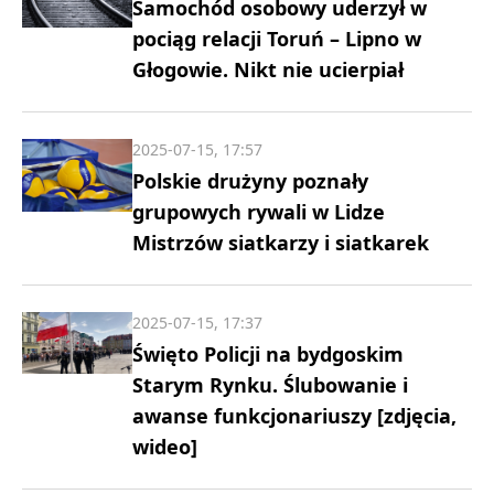
Samochód osobowy uderzył w
pociąg relacji Toruń – Lipno w
Głogowie. Nikt nie ucierpiał
2025-07-15, 17:57
Polskie drużyny poznały
grupowych rywali w Lidze
Mistrzów siatkarzy i siatkarek
2025-07-15, 17:37
Święto Policji na bydgoskim
Starym Rynku. Ślubowanie i
awanse funkcjonariuszy [zdjęcia,
wideo]