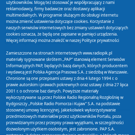
użytkowników. Mogą też stosować je współpracujący z nami
reklamodawcy, firmy badawcze oraz dostawcy aplikacji
multimedialnych. W programie służącym do obsługi internetu
można zmienić ustawienia dotyczące cookies. Korzystanie z
Polityka Prywatności
naszych serwisów internetowych bez zmiany ustawień dotyczących
Zasady korzystania z Serwisu
cookies oznacza, że będą one zapisane w pamięci urządzenia.
Więcej informacji można znaleźć w naszej
Polityce prywatności
Organizacje Pożytku Publicznego
Cyfryzacja DAB+
Zamieszczone na stronach internetowych www.radiopik.pl
materiały sygnowane skrótem „PAP” stanowią element Serwisów
Polityka ochrony danych osobowych
Informacyjnych PAP, będących bazą danych, których producentem
Abonament
i wydawcą jest Polska Agencja Prasowa S.A. z siedzibą w Warszawie.
Zamówienia publiczne
Chronione są one przepisami ustawy z dnia 4 lutego 1994 r. o
prawie autorskim i prawach pokrewnych oraz ustawy z dnia 27 lipca
2001 r. o ochronie baz danych. Powyższe materiały
Biuletyn Informacji Publicznej
wykorzystywane są przez Polskie Radio Regionalną Rozgłośnię w
Bydgoszczy „Polskie Radio Pomorza i Kujaw” S.A. na podstawie
stosownej umowy licencyjnej. Jakiekolwiek wykorzystywanie
przedmiotowych materiałów przez użytkowników Portalu, poza
przewidzianymi przez przepisy prawa wyjątkami, w szczególności
dozwolonym użytkiem osobistym, jest zabronione. PAP S.A.