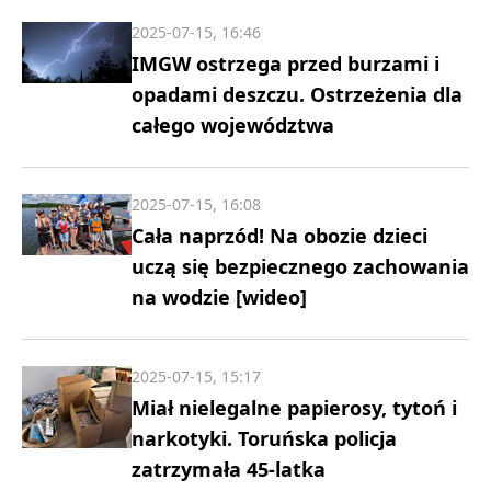
2025-07-15, 16:46
IMGW ostrzega przed burzami i
opadami deszczu. Ostrzeżenia dla
całego województwa
2025-07-15, 16:08
Cała naprzód! Na obozie dzieci
uczą się bezpiecznego zachowania
na wodzie [wideo]
2025-07-15, 15:17
Miał nielegalne papierosy, tytoń i
narkotyki. Toruńska policja
zatrzymała 45-latka