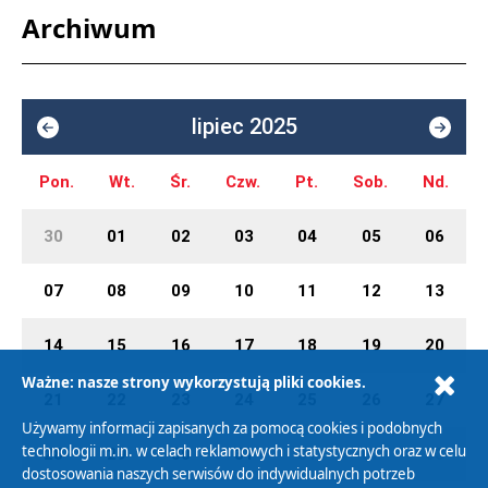
Archiwum
lipiec 2025
Pon.
Wt.
Śr.
Czw.
Pt.
Sob.
Nd.
30
01
02
03
04
05
06
07
08
09
10
11
12
13
14
15
16
17
18
19
20
Ważne: nasze strony wykorzystują pliki cookies.
21
22
23
24
25
26
27
Używamy informacji zapisanych za pomocą cookies i podobnych
technologii m.in. w celach reklamowych i statystycznych oraz w celu
28
29
30
31
01
02
03
dostosowania naszych serwisów do indywidualnych potrzeb