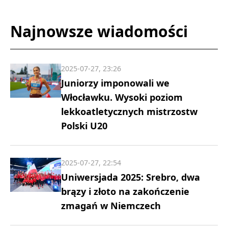
Najnowsze wiadomości
2025-07-27, 23:26
Juniorzy imponowali we
Włocławku. Wysoki poziom
lekkoatletycznych mistrzostw
Polski U20
2025-07-27, 22:54
Uniwersjada 2025: Srebro, dwa
brązy i złoto na zakończenie
zmagań w Niemczech