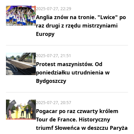
2025-07-27, 22:29
Anglia znów na tronie. "Lwice" po
raz drugi z rzędu mistrzyniami
Europy
2025-07-27, 21:51
Protest maszynistów. Od
poniedziałku utrudnienia w
Bydgoszczy
2025-07-27, 20:57
Pogacar po raz czwarty królem
Tour de France. Historyczny
triumf Słoweńca w deszczu Paryża