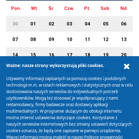
Pon.
Wt.
Śr.
Czw.
Pt.
Sob.
Nd.
30
01
02
03
04
05
06
07
08
09
10
11
12
13
14
15
16
17
18
19
20
Ważne: nasze strony wykorzystują pliki cookies.
21
22
23
24
25
26
27
Używamy informacji zapisanych za pomocą cookies i podobnych
technologii m.in. w celach reklamowych i statystycznych oraz w celu
28
29
30
31
01
02
03
dostosowania naszych serwisów do indywidualnych potrzeb
użytkowników. Mogą też stosować je współpracujący z nami
reklamodawcy, firmy badawcze oraz dostawcy aplikacji
multimedialnych. W programie służącym do obsługi internetu
można zmienić ustawienia dotyczące cookies. Korzystanie z
Polityka Prywatności
naszych serwisów internetowych bez zmiany ustawień dotyczących
Zasady korzystania z Serwisu
cookies oznacza, że będą one zapisane w pamięci urządzenia.
Więcej informacji można znaleźć w naszej
Polityce prywatności