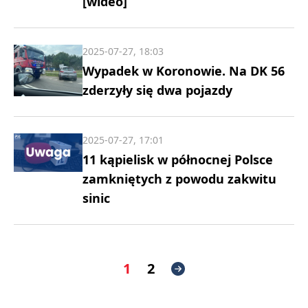
[wideo]
2025-07-27, 18:03
Wypadek w Koronowie. Na DK 56
zderzyły się dwa pojazdy
2025-07-27, 17:01
11 kąpielisk w północnej Polsce
zamkniętych z powodu zakwitu
sinic
1
2