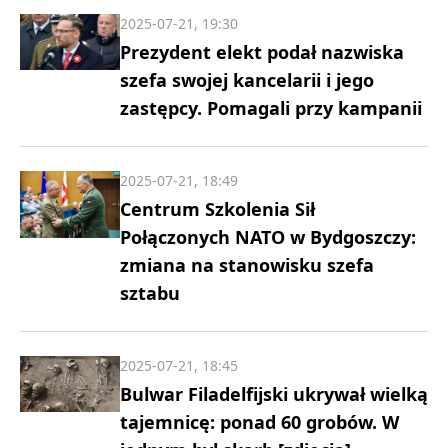
2025-07-21, 19:30
Prezydent elekt podał nazwiska
szefa swojej kancelarii i jego
zastępcy. Pomagali przy kampanii
2025-07-21, 18:49
Centrum Szkolenia Sił
Połączonych NATO w Bydgoszczy:
zmiana na stanowisku szefa
sztabu
2025-07-21, 18:45
Bulwar Filadelfijski ukrywał wielką
tajemnicę: ponad 60 grobów. W