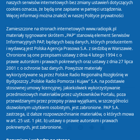
naszych serwisów internetowych bez zmiany ustawień dotyczących
Zasady korzystania z Serwisu
cookies oznacza, że będą one zapisane w pamięci urządzenia.
Więcej informacji można znaleźć w naszej
Polityce prywatności
Organizacje Pożytku Publicznego
Cyfryzacja DAB+
Zamieszczone na stronach internetowych www.radiopik.pl
materiały sygnowane skrótem „PAP” stanowią element Serwisów
Polityka ochrony danych osobowych
Informacyjnych PAP, będących bazą danych, których producentem
Abonament
i wydawcą jest Polska Agencja Prasowa S.A. z siedzibą w Warszawie.
Zamówienia publiczne
Chronione są one przepisami ustawy z dnia 4 lutego 1994 r. o
prawie autorskim i prawach pokrewnych oraz ustawy z dnia 27 lipca
2001 r. o ochronie baz danych. Powyższe materiały
Biuletyn Informacji Publicznej
wykorzystywane są przez Polskie Radio Regionalną Rozgłośnię w
Bydgoszczy „Polskie Radio Pomorza i Kujaw” S.A. na podstawie
stosownej umowy licencyjnej. Jakiekolwiek wykorzystywanie
przedmiotowych materiałów przez użytkowników Portalu, poza
przewidzianymi przez przepisy prawa wyjątkami, w szczególności
dozwolonym użytkiem osobistym, jest zabronione. PAP S.A.
zastrzega, iż dalsze rozpowszechnianie materiałów, o których mowa
w art. 25 ust. 1 pkt. b) ustawy o prawie autorskim i prawach
pokrewnych, jest zabronione.