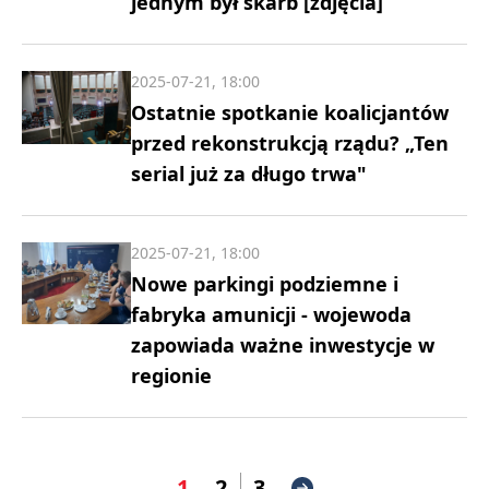
jednym był skarb [zdjęcia]
2025-07-21, 18:00
Ostatnie spotkanie koalicjantów
przed rekonstrukcją rządu? „Ten
serial już za długo trwa"
2025-07-21, 18:00
Nowe parkingi podziemne i
fabryka amunicji - wojewoda
zapowiada ważne inwestycje w
regionie
1
2
3