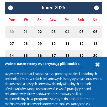
lipiec 2025
Pon.
Wt.
Śr.
Czw.
Pt.
Sob.
Nd.
30
01
02
03
04
05
06
07
08
09
10
11
12
13
14
15
16
17
18
19
20
Ważne: nasze strony wykorzystują pliki cookies.
21
22
23
24
25
26
27
Używamy informacji zapisanych za pomocą cookies i podobnych
technologii m.in. w celach reklamowych i statystycznych oraz w celu
28
29
30
31
01
02
03
dostosowania naszych serwisów do indywidualnych potrzeb
użytkowników. Mogą też stosować je współpracujący z nami
reklamodawcy, firmy badawcze oraz dostawcy aplikacji
multimedialnych. W programie służącym do obsługi internetu
można zmienić ustawienia dotyczące cookies. Korzystanie z
Polityka Prywatności