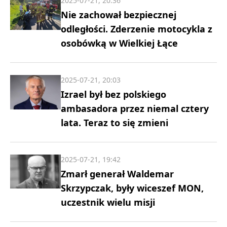
2025-07-21, 20:36
Nie zachował bezpiecznej
odległości. Zderzenie motocykla z
osobówką w Wielkiej Łące
2025-07-21, 20:03
Izrael był bez polskiego
ambasadora przez niemal cztery
lata. Teraz to się zmieni
2025-07-21, 19:42
Zmarł generał Waldemar
Skrzypczak, były wiceszef MON,
uczestnik wielu misji