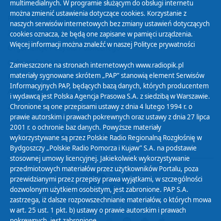
multimedialnych. W programie służącym do obsługi internetu
można zmienić ustawienia dotyczące cookies. Korzystanie z
Polityka Prywatności
naszych serwisów internetowych bez zmiany ustawień dotyczących
Zasady korzystania z Serwisu
cookies oznacza, że będą one zapisane w pamięci urządzenia.
Więcej informacji można znaleźć w naszej
Polityce prywatności
Organizacje Pożytku Publicznego
Cyfryzacja DAB+
Zamieszczone na stronach internetowych www.radiopik.pl
materiały sygnowane skrótem „PAP” stanowią element Serwisów
Polityka ochrony danych osobowych
Informacyjnych PAP, będących bazą danych, których producentem
Abonament
i wydawcą jest Polska Agencja Prasowa S.A. z siedzibą w Warszawie.
Zamówienia publiczne
Chronione są one przepisami ustawy z dnia 4 lutego 1994 r. o
prawie autorskim i prawach pokrewnych oraz ustawy z dnia 27 lipca
2001 r. o ochronie baz danych. Powyższe materiały
Biuletyn Informacji Publicznej
wykorzystywane są przez Polskie Radio Regionalną Rozgłośnię w
Bydgoszczy „Polskie Radio Pomorza i Kujaw” S.A. na podstawie
stosownej umowy licencyjnej. Jakiekolwiek wykorzystywanie
przedmiotowych materiałów przez użytkowników Portalu, poza
przewidzianymi przez przepisy prawa wyjątkami, w szczególności
dozwolonym użytkiem osobistym, jest zabronione. PAP S.A.
zastrzega, iż dalsze rozpowszechnianie materiałów, o których mowa
w art. 25 ust. 1 pkt. b) ustawy o prawie autorskim i prawach
pokrewnych, jest zabronione.