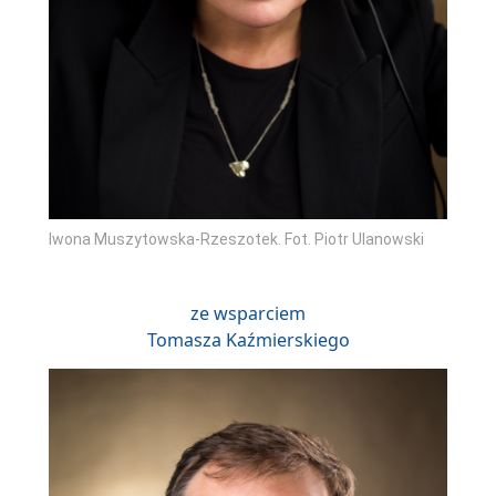
Iwona Muszytowska-Rzeszotek. Fot. Piotr Ulanowski
ze wsparciem
Tomasza Kaźmierskiego