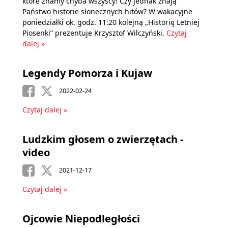
które znamy chyba wszyscy! Czy jednak znają
Państwo historie słonecznych hitów? W wakacyjne
poniedziałki ok. godz. 11:20 kolejną „Historię Letniej
Piosenki” prezentuje Krzysztof Wilczyński.
Czytaj
dalej »
Legendy Pomorza i Kujaw
2022-02-24
Czytaj dalej »
Ludzkim głosem o zwierzętach -
video
2021-12-17
Czytaj dalej »
Ojcowie Niepodległości