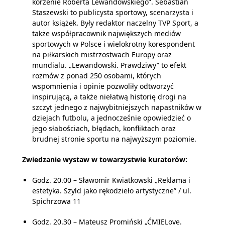
korzenie Roberta Lewandowskiego”. Sebastian
Staszewski to publicysta sportowy, scenarzysta i
autor książek. Były redaktor naczelny TVP Sport, a
także współpracownik największych mediów
sportowych w Polsce i wielokrotny korespondent
na piłkarskich mistrzostwach Europy oraz
mundialu. „Lewandowski. Prawdziwy” to efekt
rozmów z ponad 250 osobami, których
wspomnienia i opinie pozwoliły odtworzyć
inspirującą, a także niełatwą historię drogi na
szczyt jednego z najwybitniejszych napastników w
dziejach futbolu, a jednocześnie opowiedzieć o
jego słabościach, błędach, konfliktach oraz
brudnej stronie sportu na najwyższym poziomie.
Zwiedzanie wystaw w towarzystwie kuratorów:
Godz. 20.00 – Sławomir Kwiatkowski „Reklama i
estetyka. Szyld jako rękodzieło artystyczne” / ul.
Spichrzowa 11
Godz. 20.30 – Mateusz Promiński „ĆMIELove.