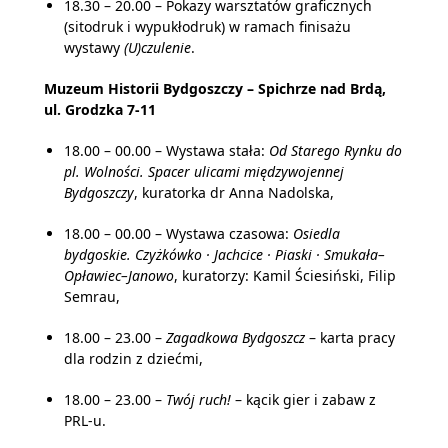
18.30 – 20.00 – Pokazy warsztatów graficznych
(sitodruk i wypukłodruk) w ramach finisażu
wystawy
(U)czulenie
.
Muzeum Historii Bydgoszczy – Spichrze nad Brdą,
ul. Grodzka 7-11
18.00 – 00.00 – Wystawa stała:
Od Starego Rynku do
pl. Wolności. Spacer ulicami międzywojennej
Bydgoszczy
, kuratorka dr Anna Nadolska,
18.00 – 00.00 – Wystawa czasowa:
Osiedla
bydgoskie. Czyżkówko · Jachcice · Piaski · Smukała–
Opławiec–Janowo
, kuratorzy: Kamil Ściesiński, Filip
Semrau,
18.00 – 23.00 –
Zagadkowa Bydgoszcz
– karta pracy
dla rodzin z dziećmi,
18.00 – 23.00 –
Twój ruch!
– kącik gier i zabaw z
PRL-u.