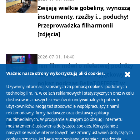
Zwijają wielkie gobeliny, wynoszą
instrumenty, rzeźby i... poduchy!
Przeprowadzka filharmonii
[zdjęcia]
2026-07-01, 14:40
Ten film mówi o niełatwej podróży
dwóch przyjaciółek. Wyjątkowy
Ważne: nasze strony wykorzystują pliki cookies.
pokaz podczas BellaTOFIFEST w
Używamy informacji zapisanych za pomocą cookies i podobnych
Toruniu
technologii m.in. w celach reklamowych i statystycznych oraz w celu
dostosowania naszych serwisów do indywidualnych potrzeb
użytkowników. Mogą też stosować je współpracujący z nami
reklamodawcy, firmy badawcze oraz dostawcy aplikacji
2026-06-30, 10:40
multimedialnych. W programie służącym do obsługi internetu
Wielka Gala Tenorów w
można zmienić ustawienia dotyczące cookies. Korzystanie z
Ciechocinku. Czyja gwiazda
naszych serwisów internetowych bez zmiany ustawień dotyczących
cookies oznacza, że będą one zapisane w pamięci urządzenia.