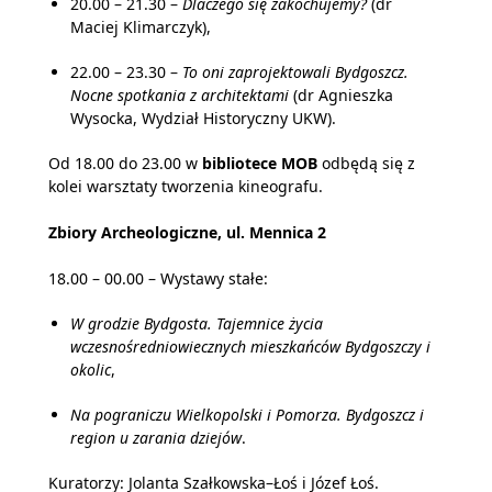
20.00 – 21.30 –
Dlaczego się zakochujemy?
(dr
Maciej Klimarczyk),
22.00 – 23.30 –
To oni zaprojektowali Bydgoszcz.
Nocne spotkania z architektami
(dr Agnieszka
Wysocka, Wydział Historyczny UKW).
Od 18.00 do 23.00
w
bibliotece MOB
odbędą się z
kolei warsztaty tworzenia kineografu.
Zbiory Archeologiczne, ul. Mennica 2
18.00 – 00.00 – Wystawy stałe:
W grodzie Bydgosta. Tajemnice życia
wczesnośredniowiecznych mieszkańców Bydgoszczy i
okolic
,
Na pograniczu Wielkopolski i Pomorza. Bydgoszcz i
region u zarania dziejów
.
Kuratorzy: Jolanta Szałkowska–Łoś i Józef Łoś.