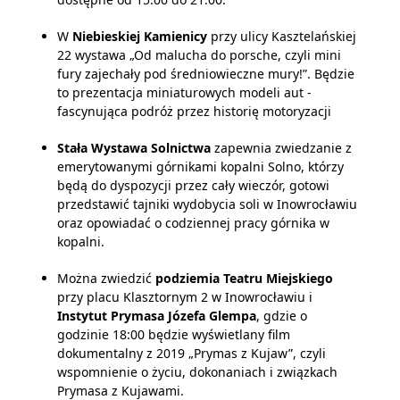
W
Niebieskiej Kamienicy
przy ulicy Kasztelańskiej
22 wystawa „Od malucha do porsche, czyli mini
fury zajechały pod średniowieczne mury!”. Będzie
to prezentacja miniaturowych modeli aut -
fascynująca podróż przez historię motoryzacji
Stała Wystawa Solnictwa
zapewnia zwiedzanie z
emerytowanymi górnikami kopalni Solno, którzy
będą do dyspozycji przez cały wieczór, gotowi
przedstawić tajniki wydobycia soli w Inowrocławiu
oraz opowiadać o codziennej pracy górnika w
kopalni.
Można zwiedzić
podziemia Teatru Miejskiego
przy placu Klasztornym 2 w Inowrocławiu i
Instytut Prymasa Józefa Glempa
, gdzie o
godzinie 18:00 będzie wyświetlany film
dokumentalny z 2019 „Prymas z Kujaw”, czyli
wspomnienie o życiu, dokonaniach i związkach
Prymasa z Kujawami.