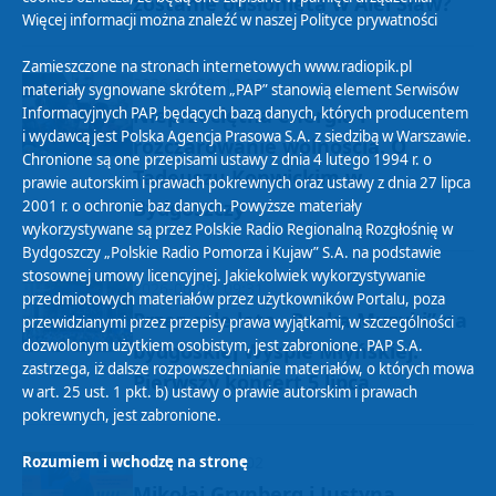
zostanie odsłonięta w Alei Sław?
Więcej informacji można znaleźć w naszej
Polityce prywatności
Zamieszczone na stronach internetowych www.radiopik.pl
2026-06-28, 19:20
materiały sygnowane skrótem „PAP” stanowią element Serwisów
Nieprzeciętna energia i
Informacyjnych PAP, będących bazą danych, których producentem
i wydawcą jest Polska Agencja Prasowa S.A. z siedzibą w Warszawie.
rozczarowanie wolnością. O
Chronione są one przepisami ustawy z dnia 4 lutego 1994 r. o
Tadeuszu Konwickim w
prawie autorskim i prawach pokrewnych oraz ustawy z dnia 27 lipca
Bydgoszczy
2001 r. o ochronie baz danych. Powyższe materiały
wykorzystywane są przez Polskie Radio Regionalną Rozgłośnię w
Bydgoszczy „Polskie Radio Pomorza i Kujaw” S.A. na podstawie
stosownej umowy licencyjnej. Jakiekolwiek wykorzystywanie
2026-06-28, 09:31
przedmiotowych materiałów przez użytkowników Portalu, poza
Przez całe lato „Rzeka Muzyki” na
przewidzianymi przez przepisy prawa wyjątkami, w szczególności
dozwolonym użytkiem osobistym, jest zabronione. PAP S.A.
bydgoskiej Wyspie Młyńskiej.
zastrzega, iż dalsze rozpowszechnianie materiałów, o których mowa
Pierwszy koncert 5 lipca
w art. 25 ust. 1 pkt. b) ustawy o prawie autorskim i prawach
pokrewnych, jest zabronione.
2026-06-28, 08:02
Rozumiem i wchodzę na stronę
Mikołaj Grynberg i Justyna