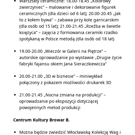
Warsztaty ceramiczne: 18.00-18.45 „Kolorowy
zwierzyniec” – malowanie i dekorowanie figurek
ceramicznych (dla dzieci od 6 lat); 20.00-20.45 „Jak
to z kołem bywa” – zabawa przy kole garncarskim
(dla osób od 15 lat); 21.00-21.45 „Rzeźba w świetle
księżyca” – zajęcia z formowania ceramiki rzadko
spotykaną w Polsce metodą (dla osób od 18 lat)
19.00-20.00 „Wieczór w Galerii na Piętrze” –
autorskie oprowadzanie po wystawie „Drugie życie
fabryki fajansu okiem Jana Sieraczkiewicza”
20.00-21.00 „3D w biznesie” – miniwykład
połączony z pokazem możliwości drukarek 3D
21.00-21.45 „Nocna zmiana na produkcji” –
oprowadzanie po ekspozycji dotyczącej
powojennych metod produkcji
Centrum Kultury Browar B.
Można będzie zwiedzić Włocławską Kolekcję Wag i