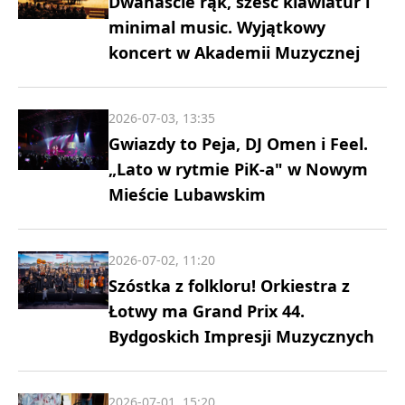
Dwanaście rąk, sześć klawiatur i
minimal music. Wyjątkowy
koncert w Akademii Muzycznej
2026-07-03, 13:35
Gwiazdy to Peja, DJ Omen i Feel.
„Lato w rytmie PiK-a" w Nowym
Mieście Lubawskim
2026-07-02, 11:20
Szóstka z folkloru! Orkiestra z
Łotwy ma Grand Prix 44.
Bydgoskich Impresji Muzycznych
2026-07-01, 15:20