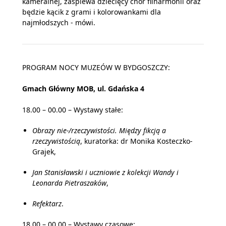
kameralnej, zaśpiewa dziecięcy chór filharmonii oraz
będzie kącik z grami i kolorowankami dla
najmłodszych - mówi.
PROGRAM NOCY MUZEÓW W BYDGOSZCZY:
Gmach Główny MOB, ul. Gdańska 4
18.00 – 00.00 – Wystawy stałe:
Obrazy nie-/rzeczywistości. Między fikcją a
rzeczywistością
, kuratorka: dr Monika Kosteczko-
Grajek,
Jan Stanisławski i uczniowie z kolekcji Wandy i
Leonarda Pietraszaków
,
Refektarz
.
18.00 – 00.00 – Wystawy czasowe: