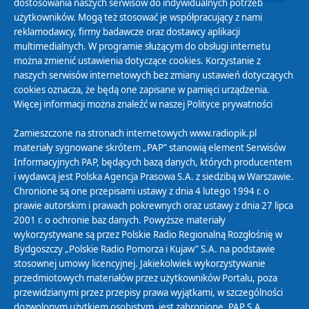
dostosowania naszych serwisów do indywidualnych potrzeb
użytkowników. Mogą też stosować je współpracujący z nami
reklamodawcy, firmy badawcze oraz dostawcy aplikacji
multimedialnych. W programie służącym do obsługi internetu
można zmienić ustawienia dotyczące cookies. Korzystanie z
Polityka Prywatności
naszych serwisów internetowych bez zmiany ustawień dotyczących
Zasady korzystania z Serwisu
cookies oznacza, że będą one zapisane w pamięci urządzenia.
Więcej informacji można znaleźć w naszej
Polityce prywatności
Organizacje Pożytku Publicznego
Cyfryzacja DAB+
Zamieszczone na stronach internetowych www.radiopik.pl
materiały sygnowane skrótem „PAP” stanowią element Serwisów
Polityka ochrony danych osobowych
Informacyjnych PAP, będących bazą danych, których producentem
Abonament
i wydawcą jest Polska Agencja Prasowa S.A. z siedzibą w Warszawie.
Zamówienia publiczne
Chronione są one przepisami ustawy z dnia 4 lutego 1994 r. o
prawie autorskim i prawach pokrewnych oraz ustawy z dnia 27 lipca
2001 r. o ochronie baz danych. Powyższe materiały
Biuletyn Informacji Publicznej
wykorzystywane są przez Polskie Radio Regionalną Rozgłośnię w
Bydgoszczy „Polskie Radio Pomorza i Kujaw” S.A. na podstawie
stosownej umowy licencyjnej. Jakiekolwiek wykorzystywanie
przedmiotowych materiałów przez użytkowników Portalu, poza
przewidzianymi przez przepisy prawa wyjątkami, w szczególności
dozwolonym użytkiem osobistym, jest zabronione. PAP S.A.