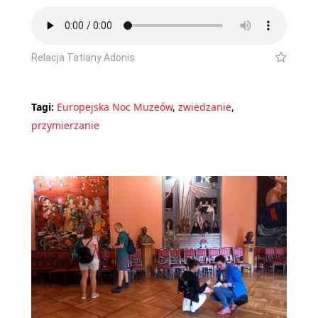
Relacja Tatiany Adonis
Tagi:
Europejska Noc Muzeów
,
zwiedzanie
,
przymierzanie