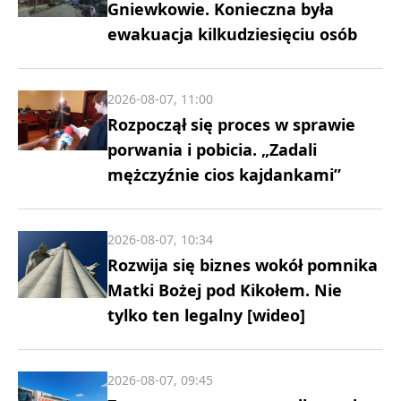
Gniewkowie. Konieczna była
ewakuacja kilkudziesięciu osób
2026-08-07, 11:00
Rozpoczął się proces w sprawie
porwania i pobicia. „Zadali
mężczyźnie cios kajdankami”
2026-08-07, 10:34
Rozwija się biznes wokół pomnika
Matki Bożej pod Kikołem. Nie
tylko ten legalny [wideo]
2026-08-07, 09:45