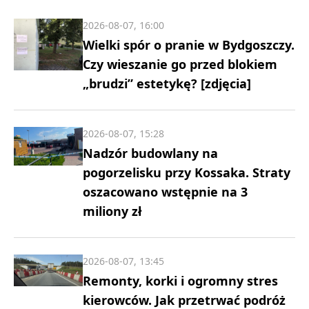
2026-08-07, 16:00
Wielki spór o pranie w Bydgoszczy.
Czy wieszanie go przed blokiem
„brudzi” estetykę? [zdjęcia]
2026-08-07, 15:28
Nadzór budowlany na
pogorzelisku przy Kossaka. Straty
oszacowano wstępnie na 3
miliony zł
2026-08-07, 13:45
Remonty, korki i ogromny stres
kierowców. Jak przetrwać podróż