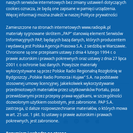
naszych serwisów internetowych bez zmiany ustawień dotyczących
Zasady korzystania z Serwisu
cookies oznacza, że będą one zapisane w pamięci urządzenia.
Więcej informacji można znaleźć w naszej
Polityce prywatności
Organizacje Pożytku Publicznego
Cyfryzacja DAB+
Zamieszczone na stronach internetowych www.radiopik.pl
materiały sygnowane skrótem „PAP” stanowią element Serwisów
Polityka ochrony danych osobowych
Informacyjnych PAP, będących bazą danych, których producentem
Abonament
i wydawcą jest Polska Agencja Prasowa S.A. z siedzibą w Warszawie.
Zamówienia publiczne
Chronione są one przepisami ustawy z dnia 4 lutego 1994 r. o
prawie autorskim i prawach pokrewnych oraz ustawy z dnia 27 lipca
2001 r. o ochronie baz danych. Powyższe materiały
Biuletyn Informacji Publicznej
wykorzystywane są przez Polskie Radio Regionalną Rozgłośnię w
Bydgoszczy „Polskie Radio Pomorza i Kujaw” S.A. na podstawie
stosownej umowy licencyjnej. Jakiekolwiek wykorzystywanie
przedmiotowych materiałów przez użytkowników Portalu, poza
przewidzianymi przez przepisy prawa wyjątkami, w szczególności
dozwolonym użytkiem osobistym, jest zabronione. PAP S.A.
zastrzega, iż dalsze rozpowszechnianie materiałów, o których mowa
w art. 25 ust. 1 pkt. b) ustawy o prawie autorskim i prawach
pokrewnych, jest zabronione.