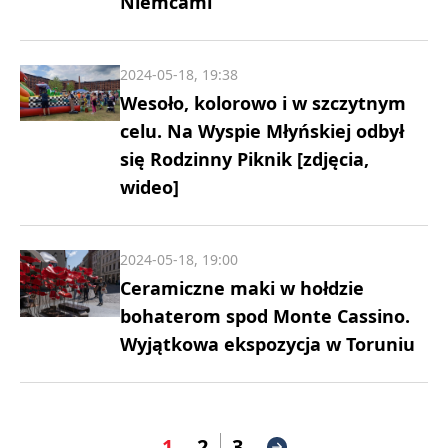
Niemcami
2024-05-18, 19:38
Wesoło, kolorowo i w szczytnym
celu. Na Wyspie Młyńskiej odbył
się Rodzinny Piknik [zdjęcia,
wideo]
2024-05-18, 19:00
Ceramiczne maki w hołdzie
bohaterom spod Monte Cassino.
Wyjątkowa ekspozycja w Toruniu
1
2
3