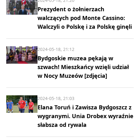
2024-05-18, 21:20
Prezydent o żołnierzach
walczących pod Monte Cassino:
Walczyli o Polskę i za Polskę ginęli
2024-05-18, 21:12
Bydgoskie muzea pękają w
szwach! Mieszkańcy wzięli udział
w Nocy Muzeów [zdjęcia]
2024-05-18, 21:03
Elana Toruń i Zawisza Bydgoszcz z
wygranymi. Unia Drobex wyraźnie
słabsza od rywala