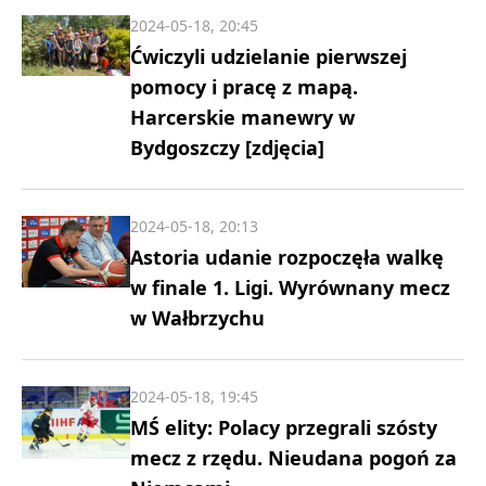
2024-05-18, 20:45
Ćwiczyli udzielanie pierwszej
pomocy i pracę z mapą.
Harcerskie manewry w
Bydgoszczy [zdjęcia]
2024-05-18, 20:13
Astoria udanie rozpoczęła walkę
w finale 1. Ligi. Wyrównany mecz
w Wałbrzychu
2024-05-18, 19:45
MŚ elity: Polacy przegrali szósty
mecz z rzędu. Nieudana pogoń za