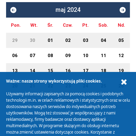
maj 2024
Pon.
Wt.
Śr.
Czw.
Pt.
Sob.
Nd.
29
30
01
02
03
04
05
06
07
08
09
10
11
12
13
14
15
16
17
18
19
Ważne: nasze strony wykorzystują pliki cookies.
20
21
22
23
24
25
26
Używamy informacji zapisanych za pomocą cookies i podobnych
technologii m.in. w celach reklamowych i statystycznych oraz w celu
27
28
29
30
31
01
02
dostosowania naszych serwisów do indywidualnych potrzeb
użytkowników. Mogą też stosować je współpracujący z nami
reklamodawcy, firmy badawcze oraz dostawcy aplikacji
multimedialnych. W programie służącym do obsługi internetu
można zmienić ustawienia dotyczące cookies. Korzystanie z
Polityka Prywatności