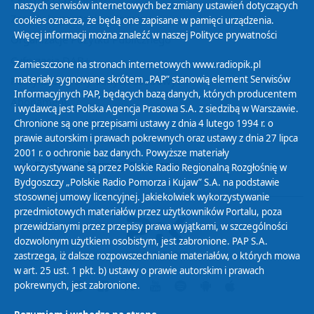
naszych serwisów internetowych bez zmiany ustawień dotyczących
Zasady korzystania z Serwisu
cookies oznacza, że będą one zapisane w pamięci urządzenia.
Więcej informacji można znaleźć w naszej
Polityce prywatności
Organizacje Pożytku Publicznego
Cyfryzacja DAB+
Zamieszczone na stronach internetowych www.radiopik.pl
materiały sygnowane skrótem „PAP” stanowią element Serwisów
Polityka ochrony danych osobowych
Informacyjnych PAP, będących bazą danych, których producentem
Abonament
i wydawcą jest Polska Agencja Prasowa S.A. z siedzibą w Warszawie.
Zamówienia publiczne
Chronione są one przepisami ustawy z dnia 4 lutego 1994 r. o
prawie autorskim i prawach pokrewnych oraz ustawy z dnia 27 lipca
2001 r. o ochronie baz danych. Powyższe materiały
Biuletyn Informacji Publicznej
wykorzystywane są przez Polskie Radio Regionalną Rozgłośnię w
Bydgoszczy „Polskie Radio Pomorza i Kujaw” S.A. na podstawie
stosownej umowy licencyjnej. Jakiekolwiek wykorzystywanie
przedmiotowych materiałów przez użytkowników Portalu, poza
przewidzianymi przez przepisy prawa wyjątkami, w szczególności
dozwolonym użytkiem osobistym, jest zabronione. PAP S.A.
zastrzega, iż dalsze rozpowszechnianie materiałów, o których mowa
w art. 25 ust. 1 pkt. b) ustawy o prawie autorskim i prawach
pokrewnych, jest zabronione.