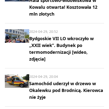
Hala sportowo-widowiskowa w
Kowalu otwarta! Kosztowała 12
mln złotych
2024-04-29, 20:52
Bydgoskie VII LO wkroczyło w
„XXII wiek”. Budynek po
termomodernizacji [wideo,
zdjęcia]
2024-04-29, 20:04
Samochód uderzył w drzewo w
Okalewku pod Brodnicą. Kierowca
nie żyje