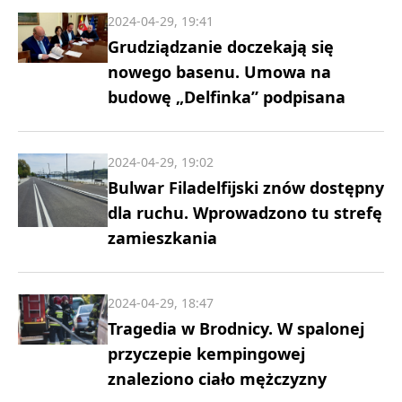
2024-04-29, 19:41
Grudziądzanie doczekają się
nowego basenu. Umowa na
budowę „Delfinka” podpisana
2024-04-29, 19:02
Bulwar Filadelfijski znów dostępny
dla ruchu. Wprowadzono tu strefę
zamieszkania
2024-04-29, 18:47
Tragedia w Brodnicy. W spalonej
przyczepie kempingowej
znaleziono ciało mężczyzny