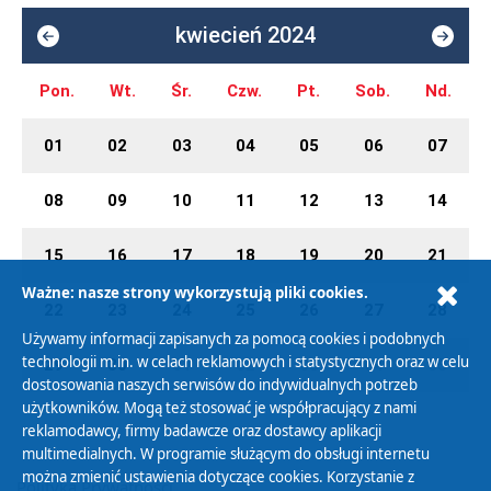
kwiecień 2024
Pon.
Wt.
Śr.
Czw.
Pt.
Sob.
Nd.
01
02
03
04
05
06
07
08
09
10
11
12
13
14
15
16
17
18
19
20
21
Ważne: nasze strony wykorzystują pliki cookies.
22
23
24
25
26
27
28
Używamy informacji zapisanych za pomocą cookies i podobnych
technologii m.in. w celach reklamowych i statystycznych oraz w celu
29
30
01
02
03
04
05
dostosowania naszych serwisów do indywidualnych potrzeb
użytkowników. Mogą też stosować je współpracujący z nami
reklamodawcy, firmy badawcze oraz dostawcy aplikacji
multimedialnych. W programie służącym do obsługi internetu
można zmienić ustawienia dotyczące cookies. Korzystanie z
Polityka Prywatności