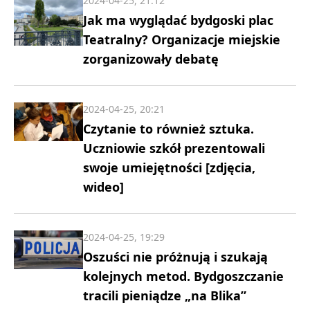
2024-04-25, 21:12
Jak ma wyglądać bydgoski plac
Teatralny? Organizacje miejskie
zorganizowały debatę
2024-04-25, 20:21
Czytanie to również sztuka.
Uczniowie szkół prezentowali
swoje umiejętności [zdjęcia,
wideo]
2024-04-25, 19:29
Oszuści nie próżnują i szukają
kolejnych metod. Bydgoszczanie
tracili pieniądze „na Blika”