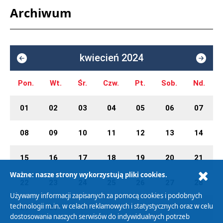
Archiwum
kwiecień 2024
Pon.
Wt.
Śr.
Czw.
Pt.
Sob.
Nd.
01
02
03
04
05
06
07
08
09
10
11
12
13
14
15
16
17
18
19
20
21
Ważne: nasze strony wykorzystują pliki cookies.
22
23
24
25
26
27
28
Używamy informacji zapisanych za pomocą cookies i podobnych
technologii m.in. w celach reklamowych i statystycznych oraz w celu
29
30
01
02
03
04
05
dostosowania naszych serwisów do indywidualnych potrzeb