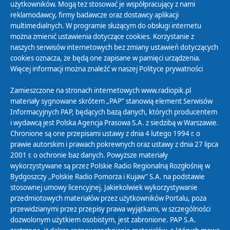
użytkowników. Mogą też stosować je współpracujący z nami
reklamodawcy, firmy badawcze oraz dostawcy aplikacji
multimedialnych. W programie służącym do obsługi internetu
można zmienić ustawienia dotyczące cookies. Korzystanie z
Polityka Prywatności
naszych serwisów internetowych bez zmiany ustawień dotyczących
Zasady korzystania z Serwisu
cookies oznacza, że będą one zapisane w pamięci urządzenia.
Więcej informacji można znaleźć w naszej
Polityce prywatności
Organizacje Pożytku Publicznego
Cyfryzacja DAB+
Zamieszczone na stronach internetowych www.radiopik.pl
materiały sygnowane skrótem „PAP” stanowią element Serwisów
Polityka ochrony danych osobowych
Informacyjnych PAP, będących bazą danych, których producentem
Abonament
i wydawcą jest Polska Agencja Prasowa S.A. z siedzibą w Warszawie.
Zamówienia publiczne
Chronione są one przepisami ustawy z dnia 4 lutego 1994 r. o
prawie autorskim i prawach pokrewnych oraz ustawy z dnia 27 lipca
2001 r. o ochronie baz danych. Powyższe materiały
Biuletyn Informacji Publicznej
wykorzystywane są przez Polskie Radio Regionalną Rozgłośnię w
Bydgoszczy „Polskie Radio Pomorza i Kujaw” S.A. na podstawie
stosownej umowy licencyjnej. Jakiekolwiek wykorzystywanie
przedmiotowych materiałów przez użytkowników Portalu, poza
przewidzianymi przez przepisy prawa wyjątkami, w szczególności
dozwolonym użytkiem osobistym, jest zabronione. PAP S.A.