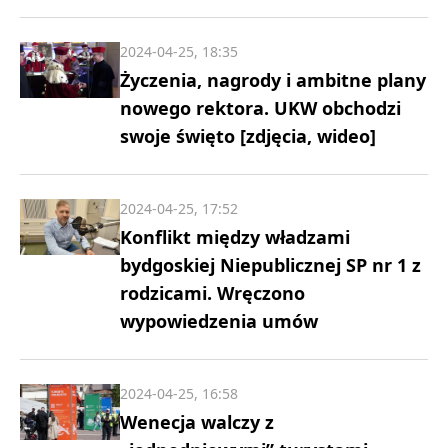
2024-04-25, 18:35
Życzenia, nagrody i ambitne plany
nowego rektora. UKW obchodzi
swoje święto [zdjęcia, wideo]
2024-04-25, 17:52
Konflikt między władzami
bydgoskiej Niepublicznej SP nr 1 z
rodzicami. Wręczono
wypowiedzenia umów
2024-04-25, 16:58
Wenecja walczy z