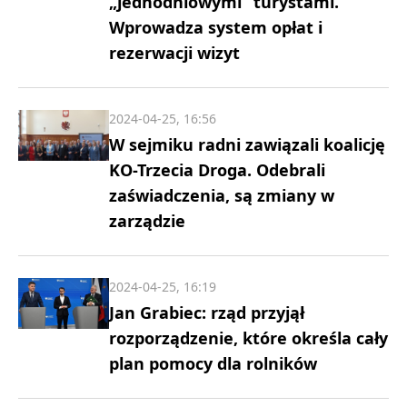
„jednodniowymi” turystami.
Wprowadza system opłat i
rezerwacji wizyt
2024-04-25, 16:56
W sejmiku radni zawiązali koalicję
KO-Trzecia Droga. Odebrali
zaświadczenia, są zmiany w
zarządzie
2024-04-25, 16:19
Jan Grabiec: rząd przyjął
rozporządzenie, które określa cały
plan pomocy dla rolników